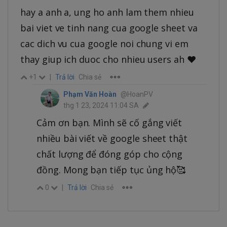
hay a anh a, ung ho anh lam them nhieu
bai viet ve tinh nang cua google sheet va
cac dich vu cua google noi chung vi em
thay giup ich duoc cho nhieu users ah ♥️
+1
|
Trả lời
Chia sẻ
Phạm Văn Hoàn
@HoanPV
thg 1 23, 2024 11:04 SA
Cảm ơn bạn. Mình sẽ cố gắng viết
nhiều bài viết về google sheet thật
chất lượng để đóng góp cho cộng
đồng. Mong bạn tiếp tục ủng hộ🥰
0
|
Trả lời
Chia sẻ