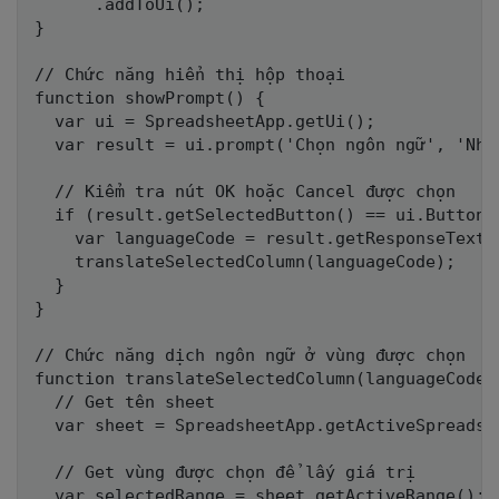
      .addToUi();

}

// Chức năng hiển thị hộp thoại

function showPrompt() {

  var ui = SpreadsheetApp.getUi();

  var result = ui.prompt('Chọn ngôn ngữ', 'Nhậ
  // Kiểm tra nút OK hoặc Cancel được chọn

  if (result.getSelectedButton() == ui.Button.O
    var languageCode = result.getResponseText()
    translateSelectedColumn(languageCode);

  }

}

// Chức năng dịch ngôn ngữ ở vùng được chọn

function translateSelectedColumn(languageCode) 
  // Get tên sheet

  var sheet = SpreadsheetApp.getActiveSpreadshe
  // Get vùng được chọn để lấy giá trị

  var selectedRange = sheet.getActiveRange();
