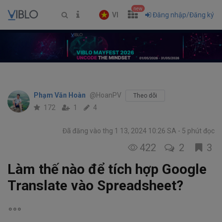
new
VI
Đăng nhập/Đăng ký
Phạm Văn Hoàn
@HoanPV
Theo dõi
172
1
4
Đã đăng vào thg 1 13, 2024 10:26 SA
5 phút đọc
422
2
3
Làm thế nào để tích hợp Google
Translate vào Spreadsheet?