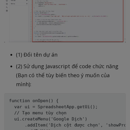
(1) Đổi tên dự án
(2) Sử dụng Javascript để code chức năng
(Bạn có thể tùy biến theo ý muốn của
mình):
function onOpen() {

  var ui = SpreadsheetApp.getUi();

  // Tạo menu tùy chọn

  ui.createMenu('Google Dịch')

      .addItem('Dịch cột được chọn', 'showPromp