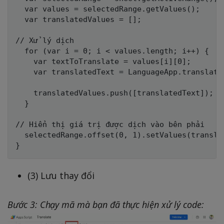
  var values = selectedRange.getValues();

  var translatedValues = [];

// Xử lý dịch

  for (var i = 0; i < values.length; i++) {

    var textToTranslate = values[i][0];

    var translatedText = LanguageApp.translate
    translatedValues.push([translatedText]);

  }

// Hiển thị giá trị được dịch vào bên phải

  selectedRange.offset(0, 1).setValues(translat
(3) Lưu thay đổi
Bước 3: Chạy mã mà bạn đã thực hiện xử lý code: