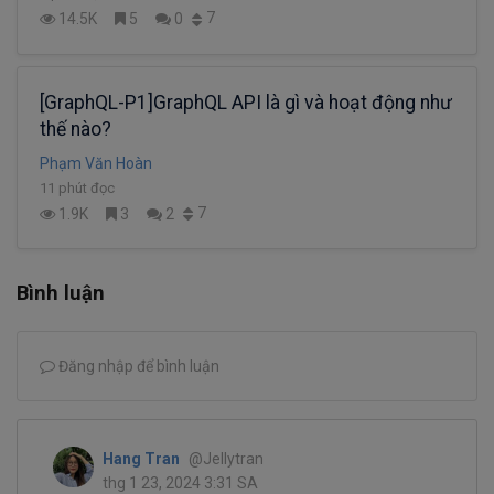
7
14.5K
5
0
[GraphQL-P1]GraphQL API là gì và hoạt động như
thế nào?
Phạm Văn Hoàn
11 phút đọc
7
1.9K
3
2
Bình luận
Đăng nhập để bình luận
Hang Tran
@Jellytran
thg 1 23, 2024 3:31 SA