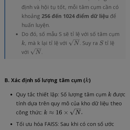
r
6
định và hội tụ tốt, mỗi tâm cụm cần có
t
\
khoảng
256 đến 1024 điểm dữ liệu
để
{
ti
N
m
huấn luyện.
}
e
k
Do đó, số mẫu S sẽ tỉ lệ với số tâm cụm
s
\
S
, mà k lại tỉ lệ với
. Suy ra
tỉ lệ
k
N
S
\
s
\
với
.
N
s
q
s
q
r
q
rt
t
r
{
k
{
B. Xác định số lượng tâm cụm (
)
k
t
N
N
{
}
k
Quy tắc thiết lập: Số lượng tâm cụm
được
}
k
N
tính dựa trên quy mô của kho dữ liệu theo
}
k
≈
16
×
.
công thức:
k
N
\
Tối ưu hóa FAISS: Sau khi có con số ước
a