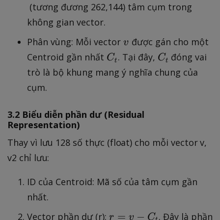
^
(tương đương 262,144) tâm cụm trong
{
không gian vector.
1
v
8
Phân vùng: Mỗi vector
được gán cho một
v
}
C
C
Centroid gần nhất
. Tại đây,
đóng vai
C
C
t
t
_
_
trò là bộ khung mang ý nghĩa chung của
t
t
cụm.
3.2 Biểu diễn phần dư (Residual
Representation)
Thay vì lưu 128 số thực (float) cho mỗi vector v,
v2 chỉ lưu:
ID của Centroid: Mã số của tâm cụm gần
nhất.
r
=
−
Vector phần dư (r):
. Đây là phần
r
v
C
t