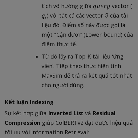
q
q
tích vô hướng giữa
vector (
q
u
ery
d
~
u
_
\
e
) với tất cả các vector
của tài
q
v
i
e
i
t
{
liệu đó. Điểm số này được gọi là
r
il
v
một "Cận dưới" (Lower-bound) của
y
d
}
điểm thực tế.
e
=
{
C
Từ đó lấy ra Top-K tài liệu ‘ứng
v
+
viên’. Tiếp theo thực hiện tính
}
\
MaxSim để trả ra kết quả tốt nhất
h
cho người dùng.
a
t
Kết luận Indexing
{
r
Sự kết hợp giữa
Inverted List
và
Residual
}
Compression
giúp ColBERTv2 đạt được hiệu quả
tối ưu với Information Retrieval: