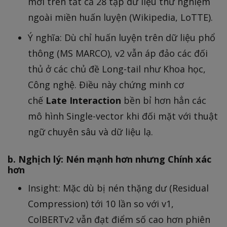
mới trên tất cả 28 tập dữ liệu thử nghiệm
ngoài miền huấn luyện (Wikipedia, LoTTE).
Ý nghĩa: Dù chỉ huấn luyện trên dữ liệu phổ
thông (MS MARCO), v2 vẫn áp đảo các đối
thủ ở các chủ đề Long-tail như Khoa học,
Công nghệ. Điều này chứng minh cơ
chế
Late Interaction
bền bỉ hơn hẳn các
mô hình Single-vector khi đối mặt với thuật
ngữ chuyên sâu và dữ liệu lạ.
b. Nghịch lý: Nén mạnh hơn nhưng Chính xác
hơn
Insight: Mặc dù bị nén thặng dư (Residual
Compression) tới 10 lần so với v1,
ColBERTv2 vẫn đạt điểm số cao hơn phiên