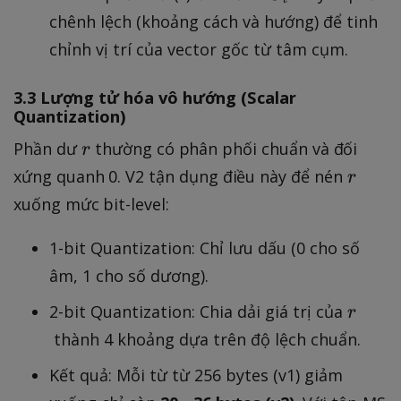
=
chênh lệch (khoảng cách và hướng) để tinh
v
chỉnh vị trí của vector gốc từ tâm cụm.
-
C
3.3 Lượng tử hóa vô hướng (Scalar
_
Quantization)
t
r
Phần dư
thường có phân phối chuẩn và đối
r
r
xứng quanh 0. V2 tận dụng điều này để nén
r
xuống mức bit-level:
1-bit Quantization: Chỉ lưu dấu (0 cho số
âm, 1 cho số dương).
r
2-bit Quantization: Chia dải giá trị của
r
thành 4 khoảng dựa trên độ lệch chuẩn.
Kết quả: Mỗi từ từ 256 bytes (v1) giảm