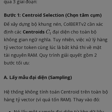
qua 3 giai đoạn:
Bước 1: Centroid Selection (Chọn tâm cụm)
Để xây dựng bộ khung nén, ColBERTv2 cần xác
C
định các
Centroids
đại diện cho toàn bộ
C
t
_
không gian ngữ nghĩa. Tuy nhiên, việc xử lý hàng
t
tỷ vector token cùng lúc là bất khả thi về mặt
tài nguyên RAM. Quy trình giải quyết gồm 2
bước tối ưu:
A. Lấy mẫu đại diện (Sampling)
Hệ thống không tính toán Centroid trên toàn bộ
hàng tỷ vector (vì quá tốn RAM). Thay vào đó:
Nó lấy một sample đại diện từ kho dữ liệu.