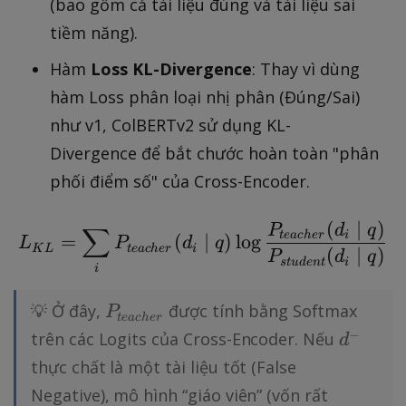
(bao gồm cả tài liệu đúng và tài liệu sai
tiềm năng).
Hàm
Loss KL-Divergence
: Thay vì dùng
hàm Loss phân loại nhị phân (Đúng/Sai)
như v1, ColBERTv2 sử dụng KL-
Divergence để bắt chước hoàn toàn "phân
phối điểm số" của Cross-Encoder.
(
∣
)
L_{KL} = \sum_{i} P_{
P
d
q
∑
t
e
a
c
h
er
i
=
(
∣
)
lo
g
L
P
d
q
K
L
t
e
a
c
h
er
i
(
∣
)
P
d
q
s
t
u
d
e
n
t
i
i
P
💡 Ở đây,
được tính bằng Softmax
P
t
e
a
c
h
er
_
d
−
trên các Logits của Cross-Encoder. Nếu
d
{
^
thực chất là một tài liệu tốt (False
t
-
Negative), mô hình “giáo viên” (vốn rất
e