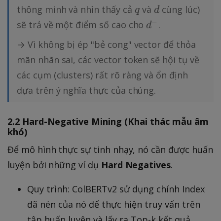
q
d
thông minh và nhìn thấy cả
và
cùng lúc)
a
q
d
d
−
c
sẽ trả về một điểm số cao cho
.
d
^
h
→ Vì không bị ép "bẻ cong" vector để thỏa
-
e
mãn nhãn sai, các vector token sẽ hội tụ về
r
các cụm (clusters) rất rõ ràng và ổn định
}
dựa trên ý nghĩa thực của chúng.
2.2 Hard-Negative Mining (Khai thác mẫu âm
khó)
Để mô hình thực sự tinh nhạy, nó cần được huấn
luyện bởi những ví dụ
Hard Negatives
.
Quy trình: ColBERTv2 sử dụng chính Index
đã nén của nó để thực hiện truy vấn trên
tập huấn luyện và lấy ra Top-k kết quả.