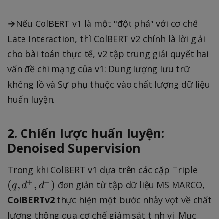
→
Nếu ColBERT v1 là một "đột phá" với cơ chế
Late Interaction, thì ColBERT v2 chính là lời giải
cho bài toán thực tế, v2 tập trung giải quyết hai
vấn đề chí mạng của v1: Dung lượng lưu trữ
khổng lồ và Sự phụ thuộc vào chất lượng dữ liệu
huấn luyện.
2. Chiến lược huấn luyện:
Denoised Supervision
(
Trong khi ColBERT v1 dựa trên các cặp Triple
q
+
−
(
,
,
)
đơn giản từ tập dữ liệu MS MARCO,
q
d
d
,
ColBERTv2
thực hiện một bước nhảy vọt về chất
d
lượng thông qua cơ chế giám sát tinh vi. Mục