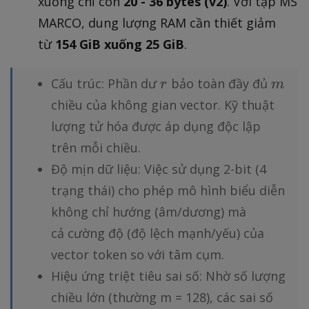
xuống chỉ còn
20 - 36 bytes (v2)
. Với tập MS
MARCO, dung lượng RAM cần thiết giảm
từ
154 GiB xuống 25 GiB
.
r
m
Cấu trúc: Phần dư
bảo toàn đầy đủ
r
m
chiều của không gian vector. Kỹ thuật
lượng tử hóa được áp dụng độc lập
trên mỗi chiều.
Độ mịn dữ liệu: Việc sử dụng 2-bit (4
trạng thái) cho phép mô hình biểu diễn
không chỉ hướng (âm/dương) mà
cả cường độ (độ lệch mạnh/yếu) của
vector token so với tâm cụm.
Hiệu ứng triệt tiêu sai số: Nhờ số lượng
chiều lớn (thường m = 128), các sai số