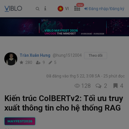
new
VI
Đăng nhập/Đăng ký
Trần Xuân Hưng
@hung1512004
Theo dõi
280
9
5
Đã đăng vào thg 5 22, 3:08 SA
25 phút đọc
128
2
4
Kiến trúc ColBERTv2: Tối ưu truy
xuất thông tin cho hệ thống RAG
MAYFEST2026