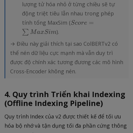
lượng tử hóa nhỏ ở từng chiều sẽ tự
động triệt tiêu lẫn nhau trong phép
S
=
tính tổng MaxSim (
S
core
c
∑
).
M
a
x
S
im
or
→ Điều này giải thích tại sao ColBERTv2 có
e
=
thể nén dữ liệu cực mạnh mà vẫn duy trì
∑
được độ chính xác tương đương các mô hình
M
Cross-Encoder không nén.
a
x
Si
4. Quy trình Triển khai Indexing
m
(Offline Indexing Pipeline)
Quy trình Index của v2 được thiết kế để tối ưu
hóa bộ nhớ và tận dụng tối đa phần cứng thông