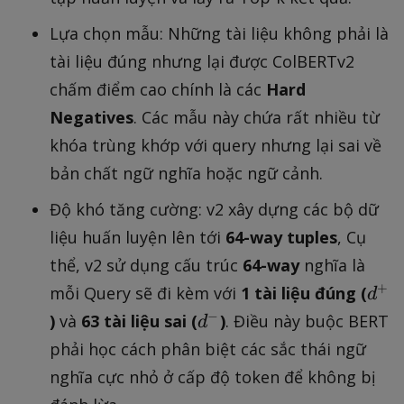
Lựa chọn mẫu: Những tài liệu không phải là
tài liệu đúng nhưng lại được ColBERTv2
chấm điểm cao chính là các
Hard
Negatives
. Các mẫu này chứa rất nhiều từ
khóa trùng khớp với query nhưng lại sai về
bản chất ngữ nghĩa hoặc ngữ cảnh.
Độ khó tăng cường: v2 xây dựng các bộ dữ
liệu huấn luyện lên tới
64-way tuples
, Cụ
thể, v2 sử dụng cấu trúc
64-way
nghĩa là
d
+
mỗi Query sẽ đi kèm với
1 tài liệu đúng (
d
^
d
−
)
và
63 tài liệu sai (
)
. Điều này buộc BERT
d
+
^
phải học cách phân biệt các sắc thái ngữ
-
nghĩa cực nhỏ ở cấp độ token để không bị