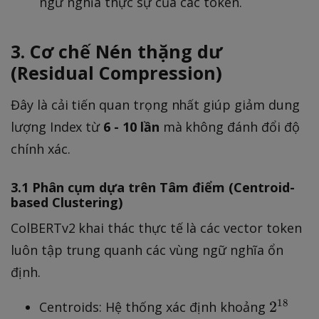
ngữ nghĩa thực sự của các token.
3. Cơ chế Nén thặng dư
(Residual Compression)
Đây là cải tiến quan trọng nhất giúp giảm dung
lượng Index từ
6 - 10 lần
mà không đánh đổi độ
chính xác.
3.1 Phân cụm dựa trên Tâm điểm (Centroid-
based Clustering)
ColBERTv2 khai thác thực tế là các vector token
luôn tập trung quanh các vùng ngữ nghĩa ổn
định.
2
18
2
Centroids: Hệ thống xác định khoảng