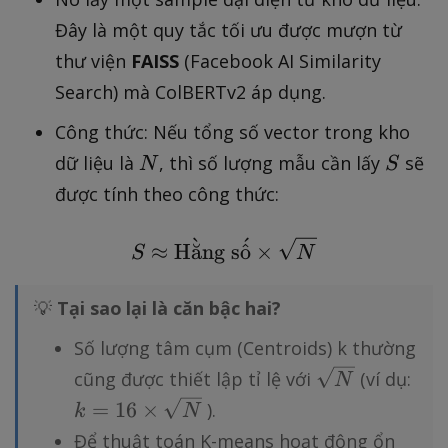
Đây là một quy tắc tối ưu được mượn từ
thư viện
FAISS
(Facebook AI Similarity
Search) mà ColBERTv2 áp dụng.
Công thức: Nếu tổng số vector trong kho
N
S
dữ liệu là
, thì số lượng mẫu cần lấy
sẽ
N
S
được tính theo công thức:
ˋ
ˊ
S \approx \text{Hằng 
≈
H
a
˘
ng s
o
ˆ
×
S
N
💡
Tại sao lại là căn bậc hai?
Số lượng tâm cụm (Centroids) k thường
\
k
cũng được thiết lập tỉ lệ với
(ví dụ:
N
s
=
=
16
×
).
k
N
q
1
Để thuật toán K-means hoạt động ổn