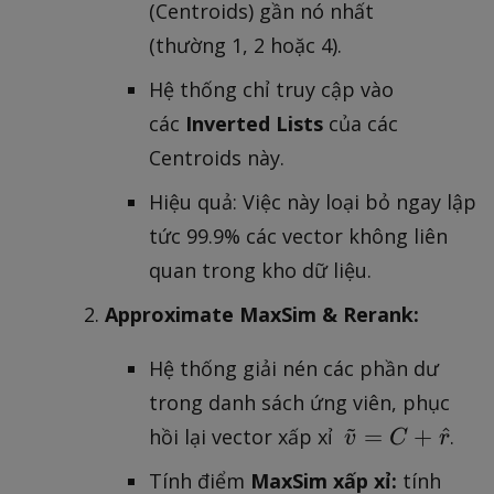
(Centroids) gần nó nhất
r
(thường 1, 2 hoặc 4).
y
Hệ thống chỉ truy cập vào
các
Inverted Lists
của các
Centroids này.
Hiệu quả: Việc này loại bỏ ngay lập
tức 99.9% các vector không liên
quan trong kho dữ liệu.
Approximate MaxSim & Rerank:
Hệ thống giải nén các phần dư
trong danh sách ứng viên, phục
~
\
=
+
^
hồi lại vector xấp xỉ
.
v
C
r
ti
Tính điểm
MaxSim xấp xỉ:
tính
l