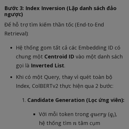
0
Bước 3: Index Inversion (Lập danh sách đảo
0
ngược)
}
Để hỗ trợ tìm kiếm thần tốc (End-to-End
Retrieval):
Hệ thống gom tất cả các Embedding ID có
chung một
Centroid ID
vào một danh sách
gọi là
Inverted List
.
Khi có một Query, thay vì quét toàn bộ
Index, ColBERTv2 thực hiện qua 2 bước:
Candidate Generation (Lọc ứng viên):
q
q
Với mỗi token trong
(
),
q
u
ery
q
i
u
_
n
hệ thống tìm
tâm cụm
n
e
i