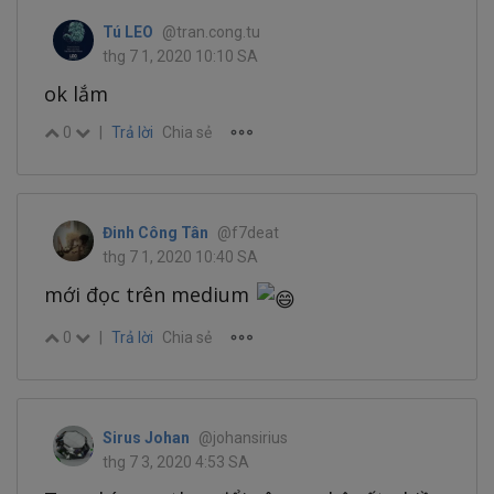
Tú LEO
@tran.cong.tu
thg 7 1, 2020 10:10 SA
ok lắm
0
|
Trả lời
Chia sẻ
Đinh Công Tân
@f7deat
thg 7 1, 2020 10:40 SA
mới đọc trên medium
0
|
Trả lời
Chia sẻ
Sirus Johan
@johansirius
thg 7 3, 2020 4:53 SA