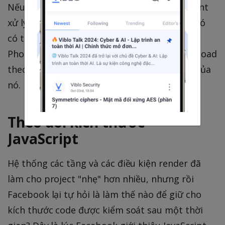
Nếu bài post có ảnh, nó sẽ include component
xử lý ảnh. Điểm mạnh của chức năng này là nó
có thể dùng ở bất kì node nào cần thiết. Nếu
PhotoComponent vẫn còn nặng, nó sẽ được load
theo từng fragment, phụ thuộc vào dữ liệu của
nó.
Theo dõi kích thước
JavaScript
Hệ thống các tầng và các điều kiện render đã
làm cho project "nhẹ" hơn nhiều, nhưng rồi
Facebook lại tự hỏi là làm thế nào để giữ cho
kích thước code được kiểm soát sau một thời