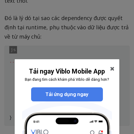
text thôi.
Đó là lý dó tại sao các dependency được quyết
định tại runtime, phụ thuộc vào dữ liệu được trả
về từ máy chủ:
...
 on 
Post
{
...
 on 
PhotoPost
{
Tải ngay Viblo Mobile App
@module
(
'
PhotoComponent
.
js'
)
Bạn đang tìm cách khám phá Viblo dễ dàng hơn?
    photo_data

}
...
 on 
VideoPost
{
Tải ứng dụng ngay
@module
(
'
VideoComponent
.
js'
)
    video_data

}
}