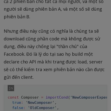
cả 2 phiên bản cho tất cả mọi người, và một số
người sẽ dùng phiên bản A, và một số sẽ dùng
phiên bản B.
Nhưng điều này cũng có nghĩa là chúng ta sẽ
download cũng phần code mà không được sử
dụng, điều này chống lại "thần chú" của
Facebook. Đó là lý do tại sao họ build một
declare cho API mà khi trang được load, server
sẽ có thể kiểm tra xem phiên bản nào cần được
gửi đến client.
const
 Composer 
=
importCond
(
'NewComposerExperi
true
:
'NewComposer'
,
false
:
'OldComposer'
,