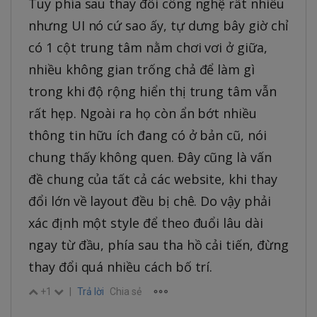
Tuy phía sau thay đổi công nghệ rất nhiều
nhưng UI nó cứ sao ấy, tự dưng bây giờ chỉ
có 1 cột trung tâm nằm chơi vơi ở giữa,
nhiều không gian trống chả để làm gì
trong khi độ rộng hiển thị trung tâm vẫn
rất hẹp. Ngoài ra họ còn ẩn bớt nhiều
thông tin hữu ích đang có ở bản cũ, nói
chung thấy không quen. Đây cũng là vấn
đề chung của tất cả các website, khi thay
đổi lớn về layout đều bị chê. Do vậy phải
xác định một style để theo đuổi lâu dài
ngay từ đầu, phía sau tha hồ cải tiến, đừng
thay đổi quá nhiều cách bố trí.
+1
|
Trả lời
Chia sẻ