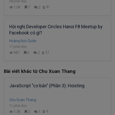
28 phút đọc
41
1.0K
7
2
Hội nghị Developer Circles Hanoi F8 Meetup by
Facebook có gì?
Hoàng Đức Quân
17 phút đọc
21
981
6
2
Bài viết khác từ Chu Xuan Thang
JavaScript "cơ bản" (Phần 3): Hoisting
Chu Xuan Thang
11 phút đọc
9
1.3K
2
1