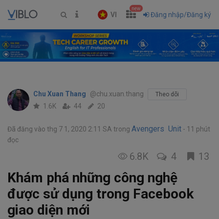
new
VI
Đăng nhập/Đăng ký
Chu Xuan Thang
@chu.xuan.thang
Theo dõi
1.6K
44
20
Avengers Unit
Đã đăng vào thg 7 1, 2020 2:11 SA
trong
11 phút
đọc
6.8K
4
13
Khám phá những công nghệ
được sử dụng trong Facebook
giao diện mới