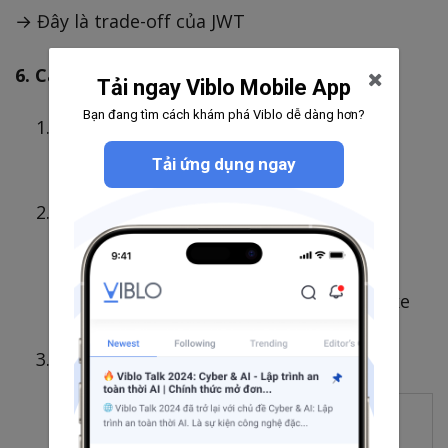
→ Đây là trade-off của JWT
6. Cách giảm rủi ro khi JWT bị lộ
Tải ngay Viblo Mobile App
Bạn đang tìm cách khám phá Viblo dễ dàng hơn?
Token hết hạn ngắn
Tải ứng dụng ngay
Dùng Refresh Token
Access token: ngắn hạn
Refresh token: lưu DB, có thể revoke
Lưu token đúng chỗ
Nên
Không nên