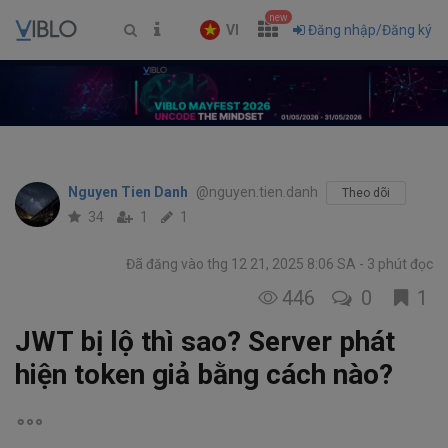
new
VI
Đăng nhập/Đăng ký
Nguyen Tien Danh
@nguyen.tien.danh
Theo dõi
34
1
1
Đã đăng vào thg 12 21, 2025 8:06 SA
3 phút đọc
446
0
1
JWT bị lộ thì sao? Server phát
hiện token giả bằng cách nào?