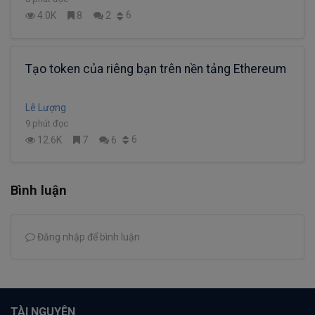
6
4.0K
8
2
Tạo token của riêng bạn trên nền tảng Ethereum
Lê Lượng
9 phút đọc
6
12.6K
7
6
Bình luận
Đăng nhập để bình luận
TÀI NGUYÊN