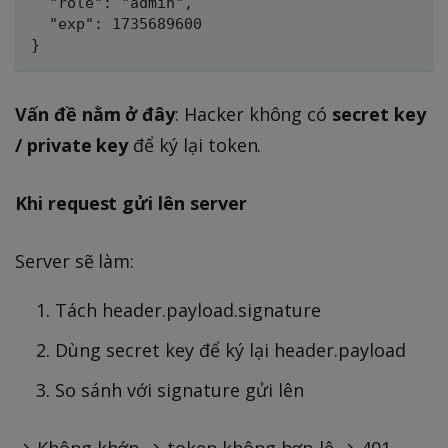
  "role": "admin",

  "exp": 1735689600

Vấn đề nằm ở đây
: Hacker không có
secret key
/ private key
để ký lại token.
Khi request gửi lên server
Server sẽ làm:
Tách header.payload.signature
Dùng secret key để ký lại header.payload
So sánh với signature gửi lên
→ Không khớp → token không hợp lệ → 401