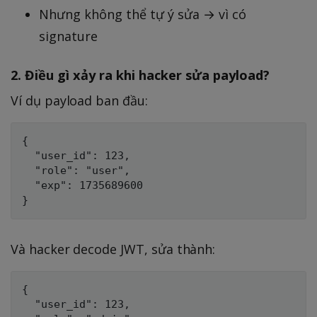
Nhưng không thể tự ý sửa → vì có
signature
2. Điều gì xảy ra khi hacker sửa payload?
Ví dụ payload ban đầu:
{

  "user_id": 123,

  "role": "user",

  "exp": 1735689600

Và hacker decode JWT, sửa thành:
{

  "user_id": 123,
