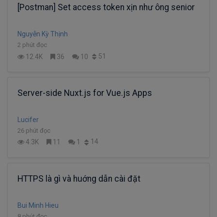
[Postman] Set access token xịn như ông senior
Nguyễn Kỳ Thịnh
2 phút đọc
51
12.4K
36
10
Server-side Nuxt.js for Vue.js Apps
Lucifer
26 phút đọc
14
4.3K
11
1
HTTPS là gì và huớng dẫn cài đặt
Bui Minh Hieu
8 phút đọc