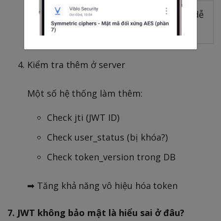
HttpOnly + Secure
localStorage (dễ
Cookie
XSS)
Kiểm tra thêm ở server
Một số hệ thống làm thêm:
Check jti (JWT ID)
Check user_status (bị khóa?)
Check token_version trong DB
➡ Tăng khả năng vô hiệu hóa token
7. JWT không bảo mật là hiểu sai ở đâu?