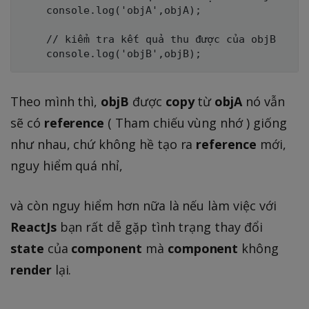
    console.log('objA',objA);

    // kiểm tra kết quả thu được của objB

Theo mình thì,
objB
được
copy
từ
objA
nó vẫn
sẽ có
reference
( Tham chiếu vùng nhớ ) giống
như nhau, chứ không hề tạo ra
reference
mới,
nguy hiểm quá nhỉ,
và còn nguy hiểm hơn nữa là nếu làm việc với
ReactJs
bạn rất dễ gặp tình trạng thay đổi
state
của
component
mà
component
không
render
lại.