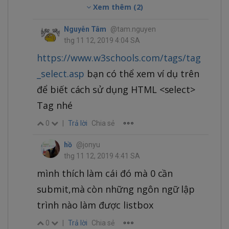
Xem thêm (2)
Nguyễn Tâm
@tam.nguyen
thg 11 12, 2019 4:04 SA
https://www.w3schools.com/tags/tag
_select.asp
bạn có thể xem ví dụ trên
để biết cách sử dụng HTML <select>
Tag nhé
0
|
Trả lời
Chia sẻ
hồ
@jonyu
thg 11 12, 2019 4:41 SA
mình thích làm cái đó mà 0 cần
submit,mà còn những ngôn ngữ lập
trình nào làm được listbox
0
|
Trả lời
Chia sẻ