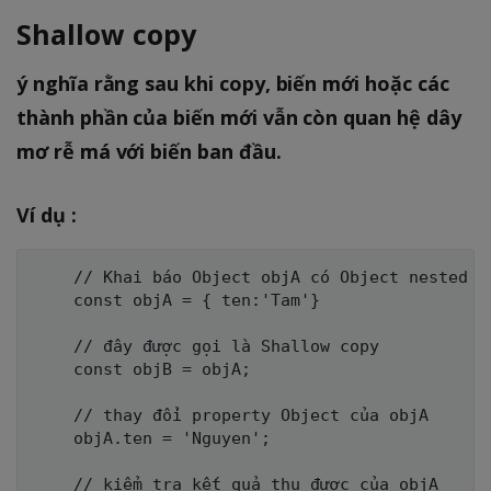
Shallow copy
ý nghĩa rằng sau khi copy, biến mới hoặc các
thành phần của biến mới vẫn còn quan hệ dây
mơ rễ má với biến ban đầu.
Ví dụ :
    // Khai báo Object objA có Object nested là
    const objA = { ten:'Tam'}

    // đây được gọi là Shallow copy

    const objB = objA;

    // thay đổi property Object của objA

    objA.ten = 'Nguyen';

    // kiểm tra kết quả thu được của objA
