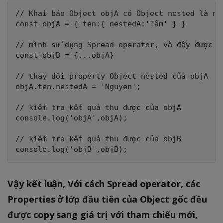
// Khai báo Object objA có Object nested là nes
const objA = { ten:{ nestedA:'Tâm' } }

// mình sử dụng Spread operator, và đây được gọ
const objB = {...objA}

// thay đổi property Object nested của objA

objA.ten.nestedA = 'Nguyen';

// kiểm tra kết quả thu được của objA

console.log('objA',objA);

// kiểm tra kết quả thu được của objB

Vậy kết luận, Với cách Spread operator, các
Properties ở lớp đầu tiên của Object gốc đều
được copy sang giá trị với tham chiếu mới,