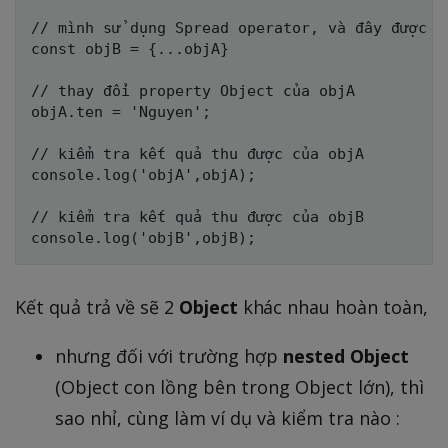
// mình sử dụng Spread operator, và đây được gọ
const objB = {...objA}

// thay đổi property Object của objA

objA.ten = 'Nguyen';

// kiểm tra kết quả thu được của objA

console.log('objA',objA);

// kiểm tra kết quả thu được của objB

Kết quả trả về sẽ 2
Object
khác nhau hoàn toàn,
nhưng đối với trường hợp
nested Object
(Object con lồng bên trong Object lớn), thì
sao nhỉ, cùng làm ví dụ và kiểm tra nào :