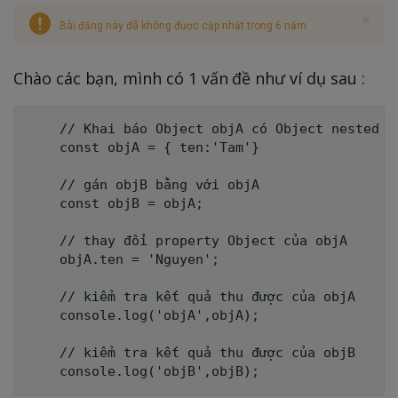
Bài đăng này đã không được cập nhật trong 6 năm
Chào các bạn, mình có 1 vấn đề như ví dụ sau :
    // Khai báo Object objA có Object nested là
    const objA = { ten:'Tam'}

    // gán objB bằng với objA

    const objB = objA;

    // thay đổi property Object của objA

    objA.ten = 'Nguyen';

    // kiểm tra kết quả thu được của objA

    console.log('objA',objA);

    // kiểm tra kết quả thu được của objB
