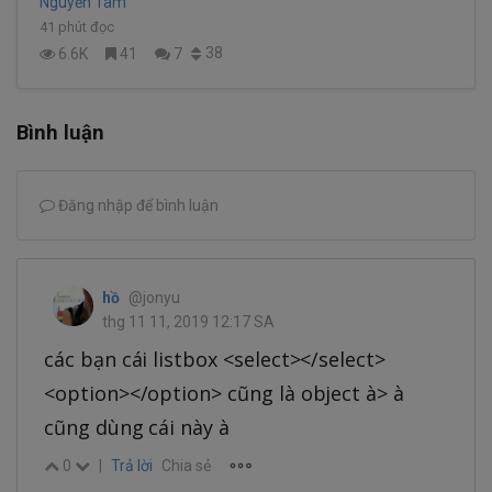
Nguyễn Tâm
41 phút đọc
38
6.6K
41
7
Bình luận
Đăng nhập để bình luận
hồ
@jonyu
thg 11 11, 2019 12:17 SA
các bạn cái listbox <select></select>
<option></option> cũng là object à> à
cũng dùng cái này à
0
|
Trả lời
Chia sẻ