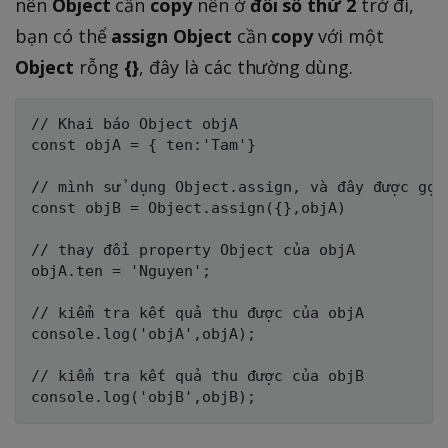
nên
Object
cần
copy
nên ở
đối số thứ 2
trở đi,
bạn có thể
assign Object
cần
copy
với một
Object
rỗng
{}
, đây là các thường dùng.
// Khai báo Object objA

const objA = { ten:'Tam'}

// mình sử dụng Object.assign, và đây được gọi 
const objB = Object.assign({},objA)

// thay đổi property Object của objA

objA.ten = 'Nguyen';

// kiểm tra kết quả thu được của objA

console.log('objA',objA);

// kiểm tra kết quả thu được của objB
