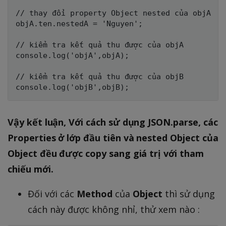
// thay đổi property Object nested của objA

objA.ten.nestedA = 'Nguyen';

// kiểm tra kết quả thu được của objA

console.log('objA',objA);

// kiểm tra kết quả thu được của objB

Vậy kết luận, Với cách sử dụng JSON.parse, các
Properties ở lớp đầu tiên và nested Object của
Object đều được copy sang giá trị với tham
chiếu mới.
Đối với các
Method
của
Object
thì sử dụng
cách này được không nhỉ, thử xem nào :