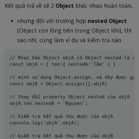
Kết quả trả về sẽ 2
Object
khác nhau hoàn toàn,
nhưng đối với trường hợp
nested Object
(Object con lồng bên trong Object lớn), thì
sao nhỉ, cùng làm ví dụ và kiểm tra nào :
// Khai báo Object objA có Object nested là a

const objA = { ten:{ nestedA:'Tâm' } }

// mình sử dụng Object.assign, và đây được gọi 
const objB = Object.assign({},objA)

// thay đổi property Object nested của objA

objA.ten.nestedA = 'Nguyen';

// kiểm tra kết quả thu được của objA

console.log('objA',objA);

// kiểm tra kết quả thu được của objB
