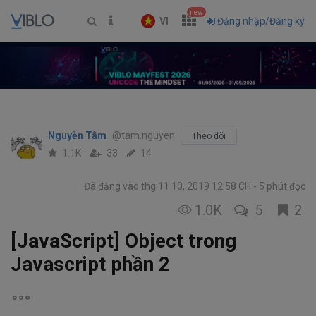
new
VI
Đăng nhập/Đăng ký
Nguyễn Tâm
@tam.nguyen
Theo dõi
1.1K
33
14
Đã đăng vào thg 11 10, 2019 12:58 CH
5 phút đọc
1.0K
5
2
[JavaScript] Object trong
Javascript phần 2