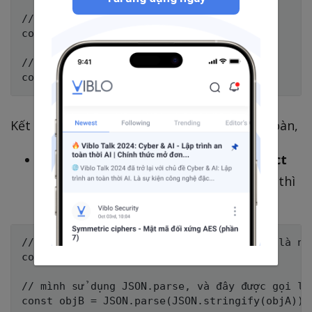
// kiểm tra kết quả thu được của objA

console.log('objA',objA);

// kiểm tra kết quả thu được của objB

Kết quả trả về sẽ 2
Object
khác nhau hoàn toàn,
Nhưng đối với trường hợp
nested Object
(Object con lồng bên trong Object lớn), thì
sao nhỉ, cùng làm ví dụ và kiểm tra nào :
// Khai báo Object objA có Object nested là nes
const objA = { ten:{ nestedA:'Tâm' } }

// mình sử dụng JSON.parse, và đây được gọi là 
const objB = JSON.parse(JSON.stringify(objA));
