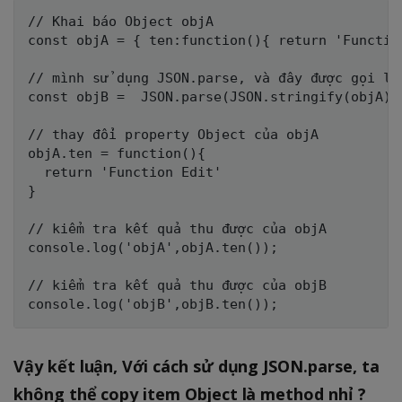
// Khai báo Object objA

const objA = { ten:function(){ return 'Function
// mình sử dụng JSON.parse, và đây được gọi là 
const objB =  JSON.parse(JSON.stringify(objA));
// thay đổi property Object của objA

objA.ten = function(){

  return 'Function Edit'

}

// kiểm tra kết quả thu được của objA

console.log('objA',objA.ten());

// kiểm tra kết quả thu được của objB

Vậy kết luận, Với cách sử dụng JSON.parse, ta
không thể copy item Object là method nhỉ ?