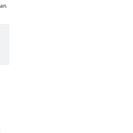
an.
d