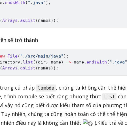
e
.
endsWith
(
".java"
)
;
(
Arrays
.
asList
(
names
)
)
;
rên sẽ trở thành
ew
File
(
"./src/main/java"
)
;
irectory
.
list
(
(
dir
,
 name
)
->
 name
.
endsWith
(
".java
(
Arrays
.
asList
(
names
)
)
;
y trong cú pháp
, chúng ta không cần thể hiệ
lambda
e, trình compile sẽ biết rằng phương thức
cần
list
 vì vậy nó cũng biết được kiểu tham số của phương 
g. Tuy nhiên, chúng ta cũng hoàn toàn có thể thể hiện
 nhiên điều này là không cần thiết
).Kiểu trả về 