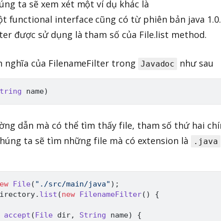
úng ta sẽ xem xét một ví dụ khác là
ột functional interface cũng có từ phiên bản java 1.0.
ter được sử dụng là tham số của File.list method.
h nghĩa của FilenameFilter trong
như sau
Javadoc
tring
 name
)
ờng dẫn mà có thể tìm thấy file, tham số thứ hai ch
y chúng ta sẽ tìm những file mà có extension là
.java
ew
File
(
"./src/main/java"
)
;
irectory
.
list
(
new
FilenameFilter
(
)
{
accept
(
File
 dir
,
String
 name
)
{