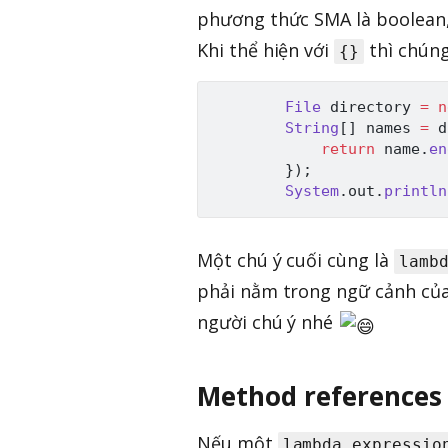
phương thức SMA là boolean, 
Khi thể hiện với
thì chúng
{}
File
 directory 
=
n
String
[
]
 names 
=
 d
return
 name
.
en
}
)
;
System
.
out
.
println
Một chú ý cuối cùng là
lamb
phải nằm trong ngữ cảnh của
người chú ý nhé
Method references
Nếu một
lambda expressio