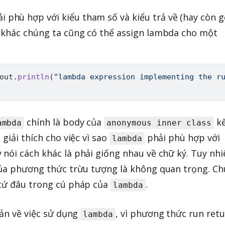
i phù hợp với kiểu tham số và kiểu trả về (hay còn g
 khác chúng ta cũng có thể assign lambda cho một
out
.
println
(
"lambda expression implementing the r
chính là body của
k
ambda
anonymous inner class
 giải thích cho việc vì sao
phải phù hợp với
lambda
nói cách khác là phải giống nhau về chữ ký. Tuy nhi
của phương thức trừu tượng là không quan trọng. C
 cứ đâu trong cú pháp của
.
lambda
iản về việc sử dụng
, vì phương thức run ret
lambda