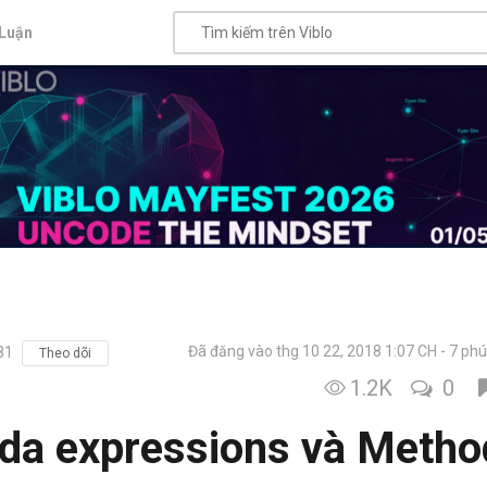
Luận
Đã đăng vào thg 10 22, 2018 1:07 CH
7 phú
81
Theo dõi
1.2K
0
bda expressions và Metho