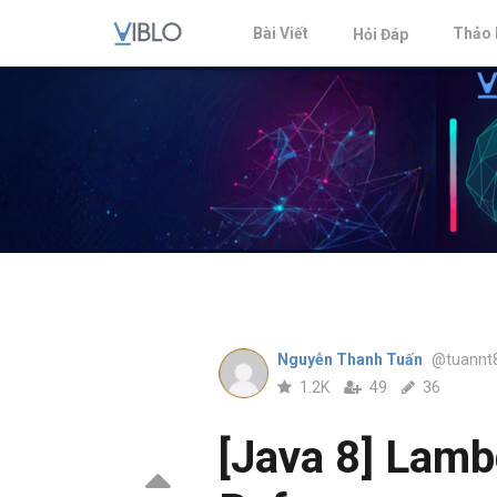
Bài Viết
Thảo 
Hỏi Đáp
Nguyễn Thanh Tuấn
@tuannt
1.2K
49
36
[Java 8] Lam