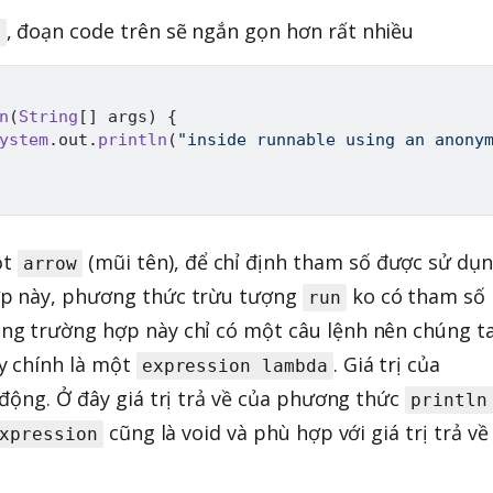
, đoạn code trên sẽ ngắn gọn hơn rất nhiều
a
n
(
String
[
]
 args
)
{
ystem
.
out
.
println
(
"inside runnable using an anony
ột
(mũi tên), để chỉ định tham số được sử dụ
arrow
ợp này, phương thức trừu tượng
ko có tham số
run
ng trường hợp này chỉ có một câu lệnh nên chúng t
ây chính là một
. Giá trị của
expression lambda
 động. Ở đây giá trị trả về của phương thức
println
cũng là void và phù hợp với giá trị trả về
xpression