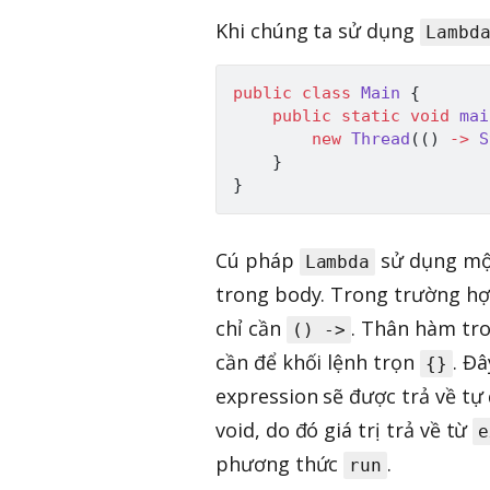
Khi chúng ta sử dụng
Lambd
public
class
Main
{
public
static
void
mai
new
Thread
(
(
)
->
S
}
}
Cú pháp
sử dụng m
Lambda
trong body. Trong trường h
chỉ cần
. Thân hàm tro
() ->
cần để khối lệnh trọn
. Đ
{}
expression sẽ được trả về tự
void, do đó giá trị trả về từ
e
phương thức
.
run