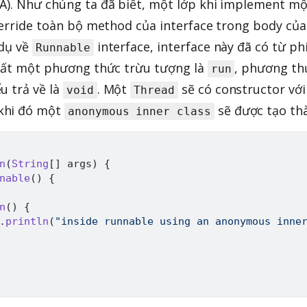
A). Như chúng ta đã biết, một lớp khi implement mộ
override toàn bộ method của interface trong body của
 dụ về
interface, interface này đã có từ ph
Runnable
nhất một phương thức trừu tượng là
, phương th
run
u trả về là
. Một
sẽ có constructor với
void
Thread
 khi đó một
sẽ được tạo th
anonymous inner class
n
(
String
[
]
 args
)
{
nable
(
)
{
n
(
)
{
.
println
(
"inside runnable using an anonymous inne