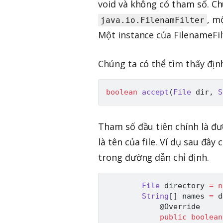
void và không có tham số. Ch
, m
java.io.FilenamFilter
Một instance của FilenameFil
Chúng ta có thể tìm thấy địn
boolean
accept
(
File
 dir
,
S
Tham số đầu tiên chính là đư
là tên của file. Ví dụ sau đâ
trong đường dẫn chỉ định.
File
 directory 
=
n
String
[
]
 names 
=
 d
@Override
public
boolean