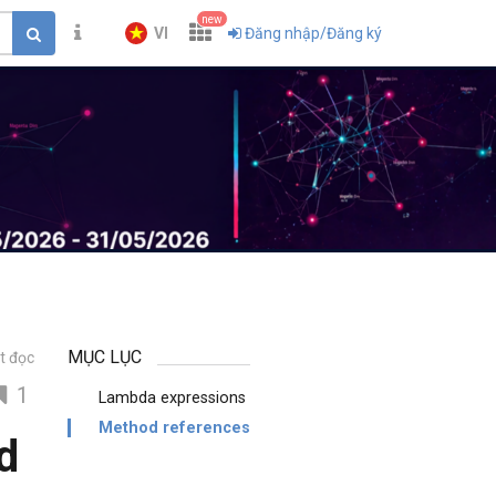
new
VI
Đăng nhập/Đăng ký
MỤC LỤC
t đọc
1
Lambda expressions
Method references
d