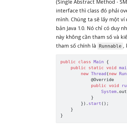
(Single Abstract Method - SM
interface thì class đó phải 
mình. Chúng ta sẽ lấy một ví
bản Java 1.0. Nó chỉ có duy 
này không cần tham số và kiể
tham số chính là
,
Runnable
public
class
Main
{
public
static
void
mai
new
Thread
(
new
Run
@Override
public
void
ru
System
.
out
}
}
)
.
start
(
)
;
}
}