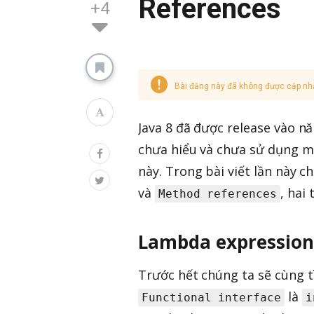
References
+4
Bài đăng này đã không được cập nh
Java 8 đã được release vào nă
chưa hiểu và chưa sử dụng mộ
này. Trong bài viết lần này 
và
, hai
Method references
Lambda expression
Trước hết chúng ta sẽ cùng 
là
Functional interface
i