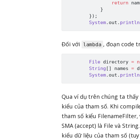
return
 nam
}
}
)
;
System
.
out
.
println
Đối với
, đoạn code t
lambda
File
 directory 
=
n
String
[
]
 names 
=
 d
System
.
out
.
println
Qua ví dụ trên chúng ta thấ
kiểu của tham số. Khi compil
tham số kiểu FilenameFilter,
SMA (accept) là File và Strin
kiểu dữ liệu của tham số (tuy