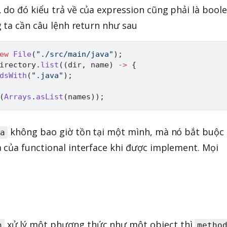
do đó kiểu trả về của expression cũng phải là boole
 ta cần câu lệnh return như sau
ew
File
(
"./src/main/java"
)
;
irectory
.
list
(
(
dir
,
 name
)
->
{
dsWith
(
".java"
)
;
(
Arrays
.
asList
(
names
)
)
;
không bao giờ tồn tại một mình, mà nó bắt buộc
da
 của functional interface khi được implement. Mọi
xử lý một phương thức như một object thì
n
metho