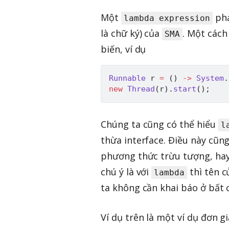
Một
phả
lambda expression
là chữ ký) của
. Một cách
SMA
biến, ví dụ
Runnable
 r 
=
(
)
->
System
.
new
Thread
(
r
)
.
start
(
)
;
Chúng ta cũng có thể hiểu
l
thừa interface. Điều này cũng
phương thức trừu tượng, hay 
chú ý là với
thì tên 
lambda
ta không cần khai báo ở bất
Ví dụ trên là một ví dụ đơn g