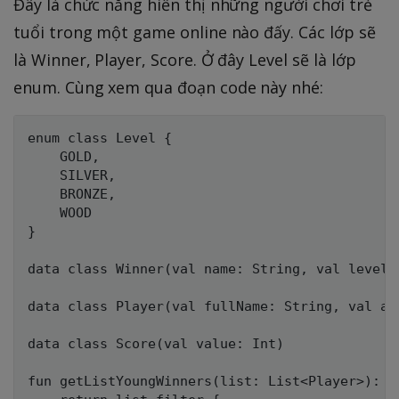
Đây là chức năng hiển thị những người chơi trẻ
tuổi trong một game online nào đấy. Các lớp sẽ
là Winner, Player, Score. Ở đây Level sẽ là lớp
enum. Cùng xem qua đoạn code này nhé:
enum class Level {

	GOLD,

    SILVER,

    BRONZE,

    WOOD

}

data class Winner(val name: String, val level: 
data class Player(val fullName: String, val ag
data class Score(val value: Int)

fun getListYoungWinners(list: List<Player>): Li