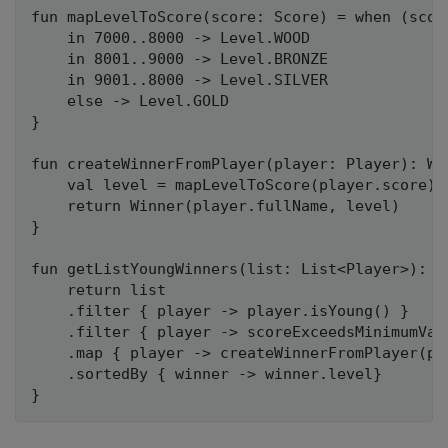
fun mapLevelToScore(score: Score) = when (score
    in 7000..8000 -> Level.WOOD

    in 8001..9000 -> Level.BRONZE

    in 9001..8000 -> Level.SILVER

    else -> Level.GOLD

}

fun createWinnerFromPlayer(player: Player): Win
    val level = mapLevelToScore(player.score)

    return Winner(player.fullName, level)

}

fun getListYoungWinners(list: List<Player>): Li
    return list

    .filter { player -> player.isYoung() }

    .filter { player -> scoreExceedsMinimumValu
    .map { player -> createWinnerFromPlayer(pla
    .sortedBy { winner -> winner.level}
