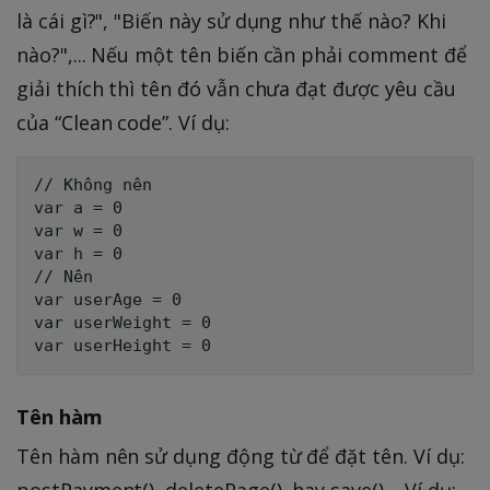
là cái gì?", "Biến này sử dụng như thế nào? Khi
nào?",... Nếu một tên biến cần phải comment để
giải thích thì tên đó vẫn chưa đạt được yêu cầu
của “Clean code”. Ví dụ:
// Không nên

var a = 0

var w = 0 

var h = 0 

// Nên

var userAge = 0

var userWeight = 0

Tên hàm
Tên hàm nên sử dụng động từ để đặt tên. Ví dụ: