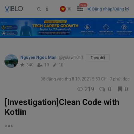
new
VI
Đăng nhập/Đăng ký
Nguyen Ngoc Man
@yulaw1011
Theo dõi
340
10
10
Đã đăng vào thg 8 19, 2021 5:53 CH
7 phút đọc
219
0
0
[Investigation]Clean Code with
Kotlin