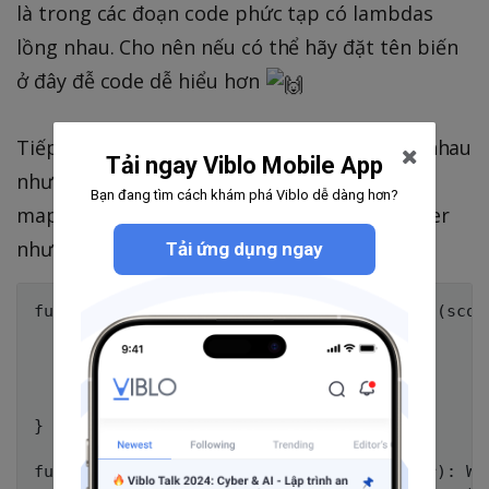
là trong các đoạn code phức tạp có lambdas
lồng nhau. Cho nên nếu có thể hãy đặt tên biến
ở đây đễ code dễ hiểu hơn
Tiếp theo, thay vì dùng map rồi if else lồng nhau
Tải ngay Viblo Mobile App
như vậy ta sẽ define ra thêm 2 function
Bạn đang tìm cách khám phá Viblo dễ dàng hơn?
mapLevelToScore và createWinnerFromPlayer
như sau:
Tải ứng dụng ngay
fun mapLevelToScore(score: Score) = when (score
    in 7000..8000 -> Level.WOOD

    in 8001..9000 -> Level.BRONZE

    in 9001..8000 -> Level.SILVER

    else -> Level.GOLD

}

fun createWinnerFromPlayer(player: Player): Win