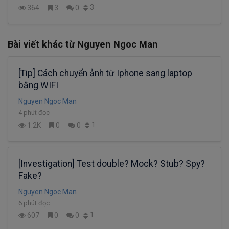
3
364
3
0
Bài viết khác từ Nguyen Ngoc Man
[Tip] Cách chuyển ảnh từ Iphone sang laptop
bằng WIFI
Nguyen Ngoc Man
4 phút đọc
1
1.2K
0
0
[Investigation] Test double? Mock? Stub? Spy?
Fake?
Nguyen Ngoc Man
6 phút đọc
1
607
0
0