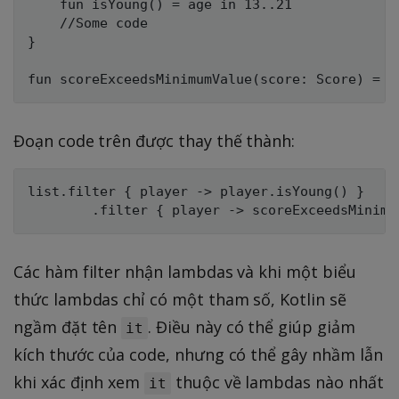
    fun isYoung() = age in 13..21

    //Some code

} 

Đoạn code trên được thay thế thành:
list.filter { player -> player.isYoung() }

Các hàm filter nhận lambdas và khi một biểu
thức lambdas chỉ có một tham số, Kotlin sẽ
ngầm đặt tên
. Điều này có thể giúp giảm
it
kích thước của code, nhưng có thể gây nhầm lẫn
khi xác định xem
thuộc về lambdas nào nhất
it