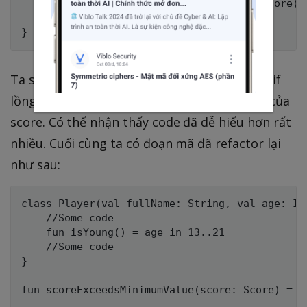
    val level = mapLevelToScore(player.score)

    return Winner(player.fullName, level)

Ta sử dụng When để loại bỏ điều kiện if else if
lồng nhau. Toán tử
để xác định phạm vi của
in
score. Có thể nhận thấy code đã dễ hiểu hơn rất
nhiều. Cuối cùng ta có đoạn mã đã refactor lại
như sau:
class Player(val fullName: String, val age: Int
    //Some code

    fun isYoung() = age in 13..21

    //Some code

} 

fun scoreExceedsMinimumValue(score: Score) = sc