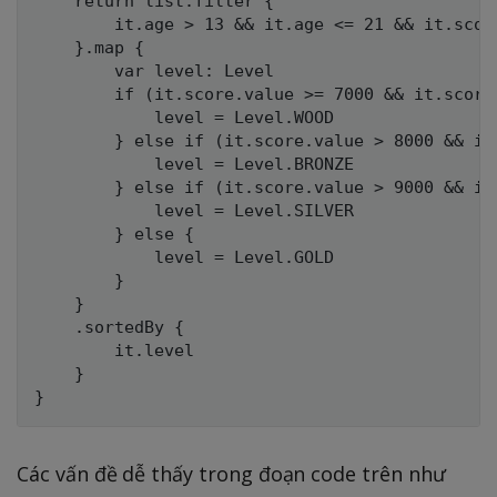
    return list.filter {

        it.age > 13 && it.age <= 21 && it.score
    }.map {

        var level: Level

        if (it.score.value >= 7000 && it.score.
            level = Level.WOOD

    	} else if (it.score.value > 8000 && it.score.value <= 9000) {

            level = Level.BRONZE

        } else if (it.score.value > 9000 && it
            level = Level.SILVER

        } else {

            level = Level.GOLD

        }

    }

    .sortedBy { 

        it.level 

    }

Các vấn đề dễ thấy trong đoạn code trên như