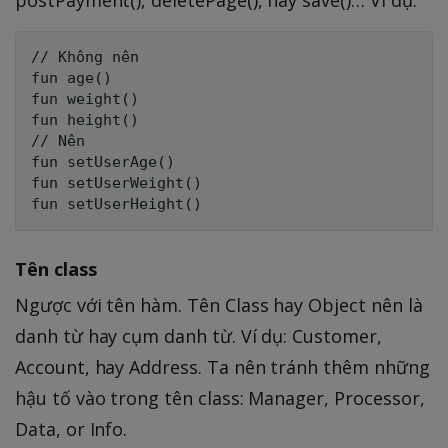
postPayment(), deletePage(), hay save()… Ví dụ:
// Không nên 

fun age()

fun weight()

fun height()

// Nên

fun setUserAge()

fun setUserWeight()

Tên class
Ngược với tên hàm. Tên Class hay Object nên là
danh từ hay cụm danh từ. Ví dụ: Customer,
Account, hay Address. Ta nên tránh thêm những
hậu tố vào trong tên class: Manager, Processor,
Data, or Info.