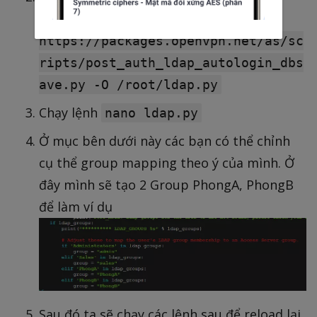
Script:
wget
https://packages.openvpn.net/as/sc
ripts/post_auth_ldap_autologin_dbs
ave.py -O /root/ldap.py
Chạy lệnh
nano ldap.py
Ở mục bên dưới này các bạn có thể chỉnh
cụ thể group mapping theo ý của mình. Ở
đây mình sẽ tạo 2 Group PhongA, PhongB
để làm ví dụ
Sau đó ta sẽ chạy các lệnh sau để reload lại