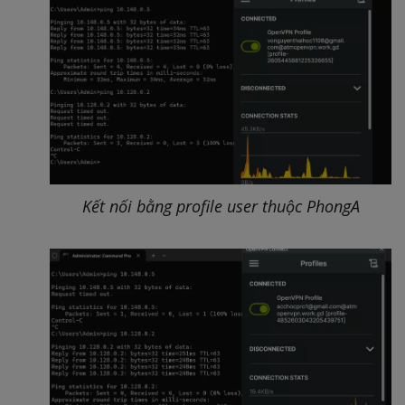
Kết nối bằng profile user thuộc PhongA