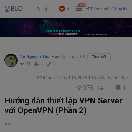
new
VI
Đăng nhập/Đăng ký
Vo Nguyen Thai Hoc
@Thna1108
Theo dõi
31
2
2
Đã đăng vào thg 1 15, 2025 10:57 SA
8 phút đọc
378
1
1
Hướng dẫn thiết lập VPN Server
với OpenVPN (Phần 2)