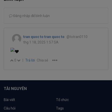
Đăng nhập để bình luận
tran quoc to tran quoc to
@totran0110
thg 1 18, 2025 1:57 SA
0
|
Trả lời
Chia sẻ
TÀI NGUYÊN
Bài viết
Tổ chức
Câu hỏi
Tags