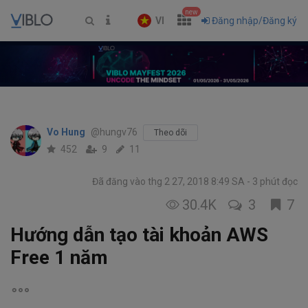
new
VI
Đăng nhập/Đăng ký
Vo Hung
@hungv76
Theo dõi
452
9
11
Đã đăng vào thg 2 27, 2018 8:49 SA
3 phút đọc
30.4K
3
7
Hướng dẫn tạo tài khoản AWS
Free 1 năm