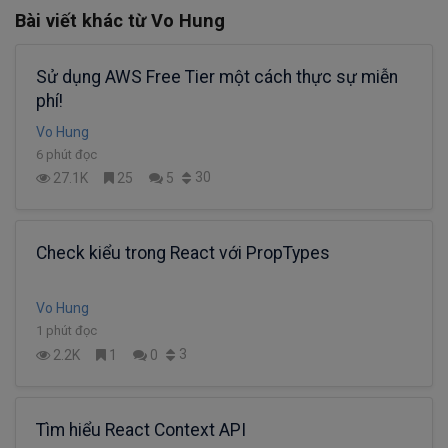
Bài viết khác từ Vo Hung
Sử dụng AWS Free Tier một cách thực sự miễn
phí!
Vo Hung
6 phút đọc
30
27.1K
25
5
Check kiểu trong React với PropTypes
Vo Hung
1 phút đọc
3
2.2K
1
0
Tìm hiểu React Context API