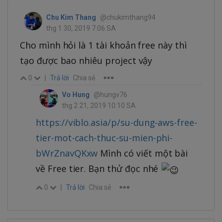
Chu Kim Thang
@chukimthang94
thg 1 30, 2019 7:06 SA
Cho mình hỏi là 1 tài khoản free này thì
tạo được bao nhiêu project vậy
0
|
Trả lời
Chia sẻ
Vo Hung
@hungv76
thg 2 21, 2019 10:10 SA
https://viblo.asia/p/su-dung-aws-free-
tier-mot-cach-thuc-su-mien-phi-
bWrZnavQKxw
Mình có viết một bài
về Free tier. Bạn thử đọc nhé
0
|
Trả lời
Chia sẻ