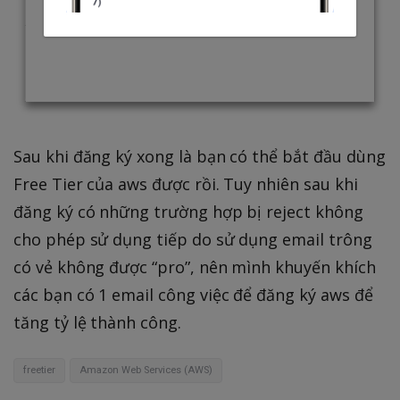
Sau khi đăng ký xong là bạn có thể bắt đầu dùng
Free Tier của aws được rồi. Tuy nhiên sau khi
đăng ký có những trường hợp bị reject không
cho phép sử dụng tiếp do sử dụng email trông
có vẻ không được “pro”, nên mình khuyến khích
các bạn có 1 email công việc để đăng ký aws để
tăng tỷ lệ thành công.
freetier
Amazon Web Services (AWS)