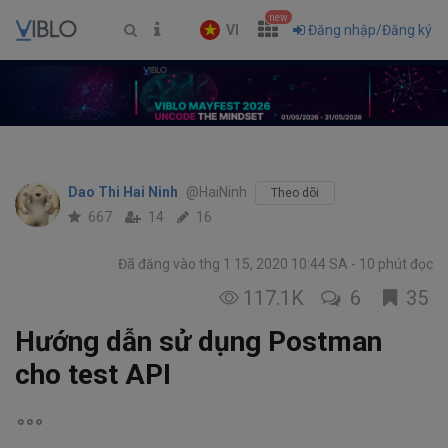
new
VI
Đăng nhập/Đăng ký
Dao Thi Hai Ninh
@HaiNinh
Theo dõi
667
14
16
Đã đăng vào thg 1 15, 2020 10:44 SA
10 phút đọc
117.1K
6
35
Hướng dẫn sử dụng Postman
cho test API