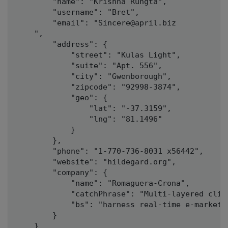
        "name": "Krishna Rungta",

        "username": "Bret",

        "email": "Sincere@april.biz

	",

        "address": {

            "street": "Kulas Light",

            "suite": "Apt. 556",

            "city": "Gwenborough",

            "zipcode": "92998-3874",

            "geo": {

                "lat": "-37.3159",

                "lng": "81.1496"

            }

        },

        "phone": "1-770-736-8031 x56442",

        "website": "hildegard.org",

        "company": {

            "name": "Romaguera-Crona",

            "catchPhrase": "Multi-layered clien
            "bs": "harness real-time e-markets"
        }

    }
