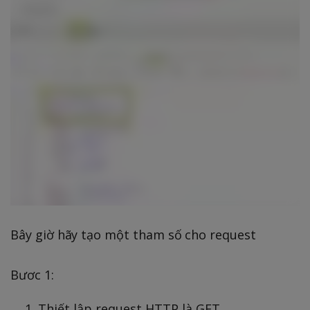
Bây giờ hãy tạo một tham số cho request
Bươc 1:
Thiết lập request HTTP là GET