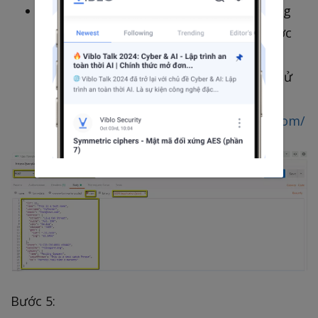
Chú ý: Request POST nên đúng định dạng
để đảm bảo dữ liệu được yêu cầu sẽ được
tạo. Kinh nghiệm để check dữ liệu JSON
đúng định dang hay không, bạn có thể sử
dụng tool như:
https://jsonformatter.curiousconcept.com/
Bước 5: