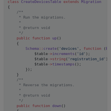
class
CreateDevicesTable
extends
Migration
{
/**

     * Run the migrations.

     *

     * @return void

     */
public
function
up
(
)
{
Schema
::
create
(
'devices'
,
function
(
Bl
$table
->
increments
(
'id'
)
;
$table
->
string
(
'registration_id'
)
;
$table
->
timestamps
(
)
;
}
)
;
}
/**

     * Reverse the migrations.

     *

     * @return void

     */
public
function
down
(
)