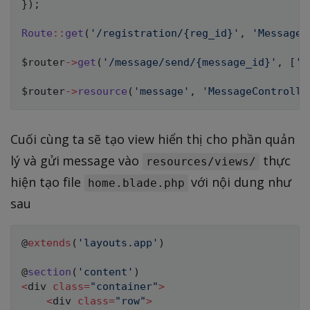
}
)
;
Route
::
get
(
'/registration/{reg_id}'
,
'MessageC
$router
->
get
(
'/message/send/{message_id}'
,
[
'u
$router
->
resource
(
'message'
,
'MessageControlle
Cuối cùng ta sẽ tạo view hiển thị cho phần quản
lý và gửi message vào
thực
resources/views/
hiện tạo file
với nội dung như
home.blade.php
sau
@
extends
(
'layouts.app'
)
@
section
(
'content'
)
<
div 
class
=
"container"
>
<
div 
class
=
"row"
>