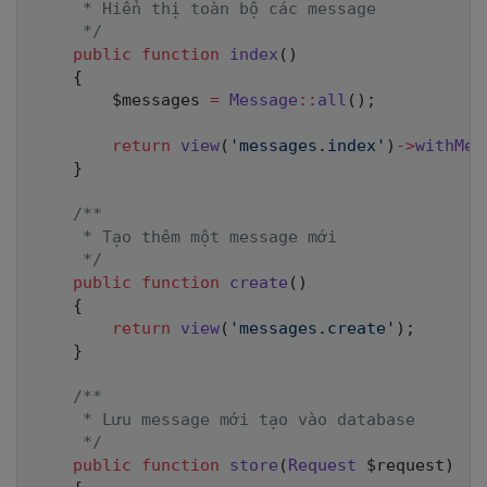
     * Hiển thị toàn bộ các message

     */
public
function
index
(
)
{
$messages
=
Message
::
all
(
)
;
return
view
(
'messages.index'
)
->
withMes
}
/**

     * Tạo thêm một message mới

     */
public
function
create
(
)
{
return
view
(
'messages.create'
)
;
}
/**

     * Lưu message mới tạo vào database

     */
public
function
store
(
Request
$request
)