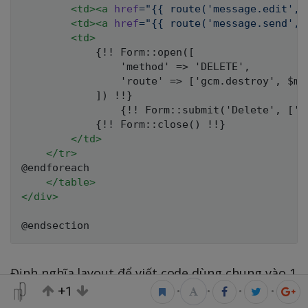
<
td
>
<
a
href
=
"
{{ route(
'
message.edit
'
, 
<
td
>
<
a
href
=
"
{{ route(
'
message.send
'
, 
<
td
>
        	{!! Form::open([

	            'method' => 'DELETE',

	            'route' => ['gcm.destroy', $message->id]

	        ]) !!}

	            {!! Form::submit('Delete', ['class' => 'btn btn-danger']) !!}

	        {!! Form::close() !!}

</
td
>
</
tr
>
@endforeach

</
table
>
</
div
>
Định nghĩa layout để viết code dùng chung vào 1
+1
•
•
•
•
file. Tạo folder
Tạo file
layouts