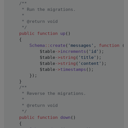
/**

     * Run the migrations.

     *

     * @return void

     */
public
function
up
(
)
{
Schema
::
create
(
'messages'
,
function
(
B
$table
->
increments
(
'id'
)
;
$table
->
string
(
'title'
)
;
$table
->
string
(
'content'
)
;
$table
->
timestamps
(
)
;
}
)
;
}
/**

     * Reverse the migrations.

     *

     * @return void

     */
public
function
down
(
)
{