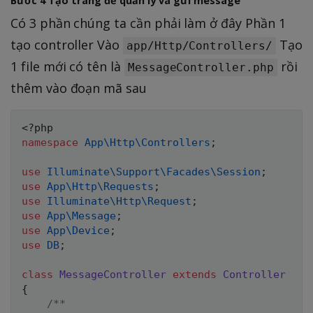
Bước 4 Tạo trang để quản lý và gửi message
Có 3 phần chúng ta cần phải làm ở đây Phần 1
tạo controller Vào
Tạo
app/Http/Controllers/
1 file mới có tên là
rồi
MessageController.php
thêm vào đoạn mã sau
<?php
namespace
App
\
Http
\
Controllers
;
use
Illuminate
\
Support
\
Facades
\
Session
;
use
App
\
Http
\
Requests
;
use
Illuminate
\
Http
\
Request
;
use
App
\
Message
;
use
App
\
Device
;
use
DB
;
class
MessageController
extends
Controller
{
/**
