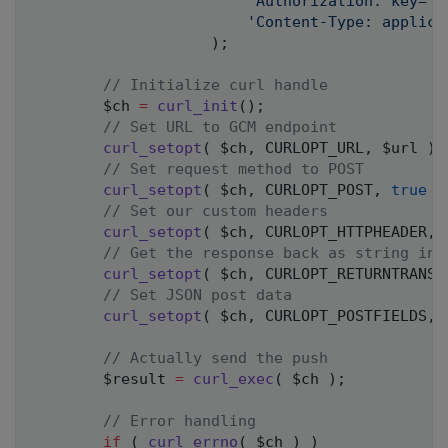
'Authorization: key='
'Content-Type: applica
)
;
// Initialize curl handle
$ch
=
curl_init
(
)
;
// Set URL to GCM endpoint
curl_setopt
(
$ch
,
CURLOPT_URL
,
$url
)
;
// Set request method to POST
curl_setopt
(
$ch
,
CURLOPT_POST
,
true
)
// Set our custom headers
curl_setopt
(
$ch
,
CURLOPT_HTTPHEADER
,
// Get the response back as string ins
curl_setopt
(
$ch
,
CURLOPT_RETURNTRANSF
// Set JSON post data
curl_setopt
(
$ch
,
CURLOPT_POSTFIELDS
,
// Actually send the push
$result
=
curl_exec
(
$ch
)
;
// Error handling
if
(
curl_errno
(
$ch
)
)