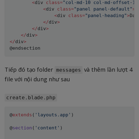
<
div 
class
=
"col-md-10 col-md-offset-1"
<
div 
class
=
"panel panel-default"
>
<
div 
class
=
"panel-heading"
>
Das
<
/
div
>
<
/
div
>
<
/
div
>
<
/
div
>
Tiếp đó tạo folder
và thêm lần lượt 4
messages
file với nội dung như sau
create.blade.php
@
extends
(
'layouts.app'
)
@
section
(
'content'
)