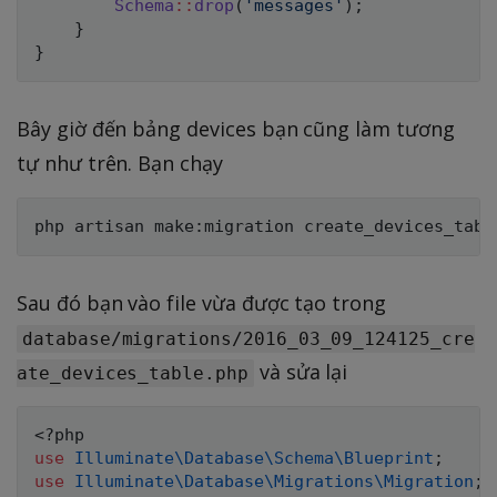
Schema
::
drop
(
'messages'
)
;
}
}
Bây giờ đến bảng devices bạn cũng làm tương
tự như trên. Bạn chạy
Sau đó bạn vào file vừa được tạo trong
database/migrations/2016_03_09_124125_cre
và sửa lại
ate_devices_table.php
<?php
use
Illuminate
\
Database
\
Schema
\
Blueprint
;
use
Illuminate
\
Database
\
Migrations
\
Migration
;