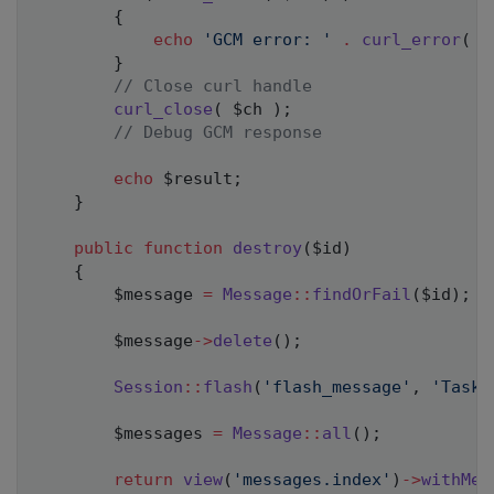
{
echo
'GCM error: '
.
curl_error
(
$
}
// Close curl handle
curl_close
(
$ch
)
;
// Debug GCM response
echo
$result
;
}
public
function
destroy
(
$id
)
{
$message
=
Message
::
findOrFail
(
$id
)
;
$message
->
delete
(
)
;
Session
::
flash
(
'flash_message'
,
'Task 
$messages
=
Message
::
all
(
)
;
return
view
(
'messages.index'
)
->
withMes