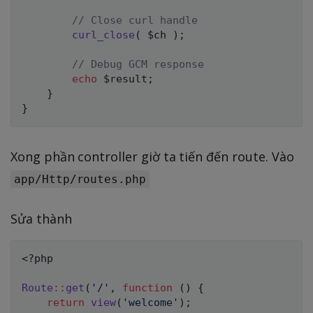
// Close curl handle
curl_close
(
$ch
)
;
// Debug GCM response
echo
$result
;
}
}
Xong phần controller giờ ta tiến đến route. Vào
app/Http/routes.php
Sửa thành
<?php
Route
::
get
(
'/'
,
function
(
)
{
return
view
(
'welcome'
)
;