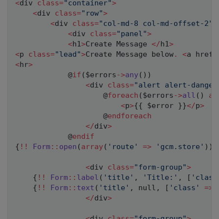
<
div 
class
=
"container"
>
<
div 
class
=
"row"
>
<
div 
class
=
"col-md-8 col-md-offset-2"
>
<
div 
class
=
"panel"
>
<
h1
>
Create Message 
<
/
h1
>
<
p 
class
=
"lead"
>
Create Message below
.
<
a href
=
<
hr
>
            @
if
(
$errors
->
any
(
)
)
<
div 
class
=
"alert alert-danger
			        @
foreach
(
$errors
->
all
(
)
as
<
p
>
{
{
$error
}
}
<
/
p
>
			        @
endforeach
<
/
div
>
			@
endif
{
!
!
Form
::
open
(
array
(
'route'
=>
'gcm.store'
)
)
<
div 
class
=
"form-group"
>
{
!
!
Form
::
label
(
'title'
,
'Title:'
,
[
'class
{
!
!
Form
::
text
(
'title'
,
null
,
[
'class'
=>
<
/
div
>
<
div 
class
=
"form-group"
>