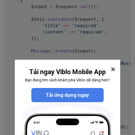
{
$input
=
$request
->
all
(
)
;
$this
->
validate
(
$request
,
[
'title'
=>
'required'
,
'content'
=>
'required'
,
]
)
;
Message
::
create
(
$input
)
;
Session
::
flash
(
'flash_message'
,
'Messa
Tải ngay Viblo Mobile App
return
redirect
(
)
->
back
(
)
;
Bạn đang tìm cách khám phá Viblo dễ dàng hơn?
}
Tải ứng dụng ngay
/**

     * Sửa message

     */
public
function
edit
(
$id
)
{
$message
=
Message
::
findOrFail
(
$id
)
;