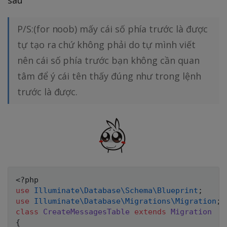
sau
P/S:(for noob) mấy cái số phía trước là được
tự tạo ra chứ không phải do tự mình viết
nên cái số phía trước bạn không cần quan
tâm để ý cái tên thấy đúng như trong lệnh
trước là được.
<?php
use
Illuminate
\
Database
\
Schema
\
Blueprint
;
use
Illuminate
\
Database
\
Migrations
\
Migration
;
class
CreateMessagesTable
extends
Migration
{