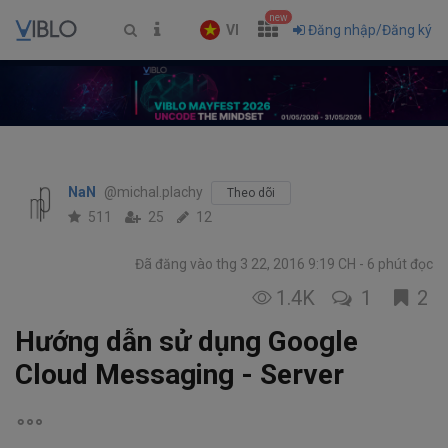
new
VI
Đăng nhập/Đăng ký
NaN
@michal.plachy
Theo dõi
511
25
12
Đã đăng vào thg 3 22, 2016 9:19 CH
6 phút đọc
1.4K
1
2
Hướng dẫn sử dụng Google
Cloud Messaging - Server