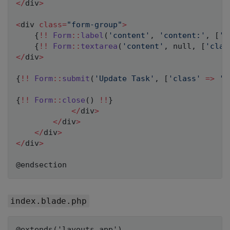
<
/
div
>
<
div 
class
=
"form-group"
>
{
!
!
Form
::
label
(
'content'
,
'content:'
,
[
'c
{
!
!
Form
::
textarea
(
'content'
,
null
,
[
'clas
<
/
div
>
{
!
!
Form
::
submit
(
'Update Task'
,
[
'class'
=>
'b
{
!
!
Form
::
close
(
)
!
!
}
<
/
div
>
<
/
div
>
<
/
div
>
<
/
div
>
index.blade.php
@extends('layouts.app')
