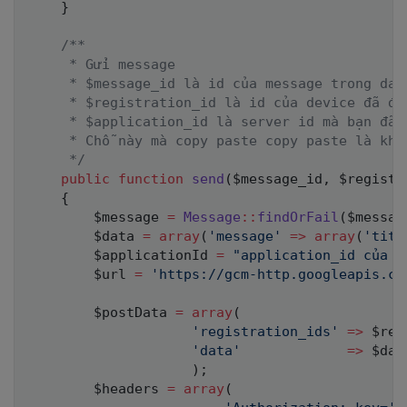
}
/**

     * Gửi message

     * $message_id là id của message trong data
     * $registration_id là id của device đã đă
     * $application_id là server id mà bạn đã t
     * Chỗ này mà copy paste copy paste là khôn
     */
public
function
send
(
$message_id
,
$registr
{
$message
=
Message
::
findOrFail
(
$messag
$data
=
array
(
'message'
=>
array
(
'titl
$applicationId
=
"application_id của b
$url
=
'https://gcm-http.googleapis.co
$postData
=
array
(
'registration_ids'
=>
$reg
'data'
=>
$dat
)
;
$headers
=
array
(