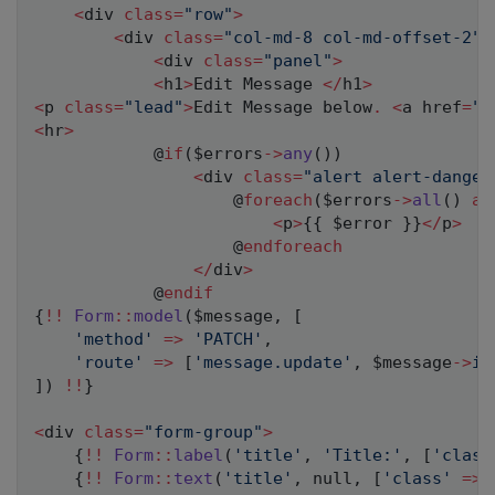
<
div 
class
=
"row"
>
<
div 
class
=
"col-md-8 col-md-offset-2"
>
<
div 
class
=
"panel"
>
<
h1
>
Edit Message 
<
/
h1
>
<
p 
class
=
"lead"
>
Edit Message below
.
<
a href
=
"{
<
hr
>
            @
if
(
$errors
->
any
(
)
)
<
div 
class
=
"alert alert-danger
			        @
foreach
(
$errors
->
all
(
)
as
<
p
>
{
{
$error
}
}
<
/
p
>
			        @
endforeach
<
/
div
>
			@
endif
{
!
!
Form
::
model
(
$message
,
[
'method'
=>
'PATCH'
,
'route'
=>
[
'message.update'
,
$message
->
id
]
)
!
!
}
<
div 
class
=
"form-group"
>
{
!
!
Form
::
label
(
'title'
,
'Title:'
,
[
'class
{
!
!
Form
::
text
(
'title'
,
null
,
[
'class'
=>