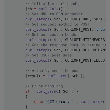
// Initialize curl handle
$ch
=
curl_init
(
)
;
// Set URL to GCM endpoint
curl_setopt
(
$ch
,
CURLOPT_URL
,
$url
)
;
// Set request method to POST
curl_setopt
(
$ch
,
CURLOPT_POST
,
true
)
// Set our custom headers
curl_setopt
(
$ch
,
CURLOPT_HTTPHEADER
,
// Get the response back as string ins
curl_setopt
(
$ch
,
CURLOPT_RETURNTRANSF
// Set JSON post data
curl_setopt
(
$ch
,
CURLOPT_POSTFIELDS
,
// Actually send the push
$result
=
curl_exec
(
$ch
)
;
// Error handling
if
(
curl_errno
(
$ch
)
)
{
echo
'GCM error: '
.
curl_error
(
$
}