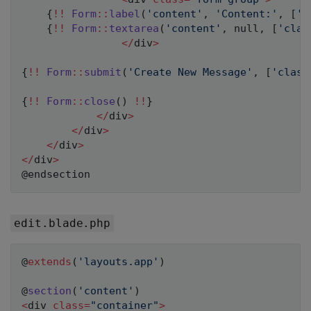
{
!
!
Form
::
label
(
'content'
,
'Content:'
,
[
'c
{
!
!
Form
::
textarea
(
'content'
,
null
,
[
'clas
<
/
div
>
{
!
!
Form
::
submit
(
'Create New Message'
,
[
'class
{
!
!
Form
::
close
(
)
!
!
}
<
/
div
>
<
/
div
>
<
/
div
>
<
/
div
>
edit.blade.php
@
extends
(
'layouts.app'
)
@
section
(
'content'
)
<
div 
class
=
"container"
>