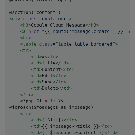
<
div
class
=
"
container
"
>
<
h3
>
Google Cloud Message
</
h3
>
<
a
href
=
"
{{ route(
'
message.create
'
) }}
"
cl
<
hr
>
<
table
class
=
"
table table-bordered
"
>
<
tr
>
<
td
>
#
</
td
>
<
td
>
Title
</
td
>
<
td
>
Content
</
td
>
<
td
>
Edit
</
td
>
<
td
>
Send
</
td
>
<
td
>
Delete
</
td
>
</
tr
>
<?php
$i
=
1
;
?>
@foreach($messages as $message)

<
tr
>
<
td
>
{{$i++}}
</
td
>
<
td
>
{{ $message->title }}
</
td
>
<
td
>
{{ $message->content }}
</
td
>