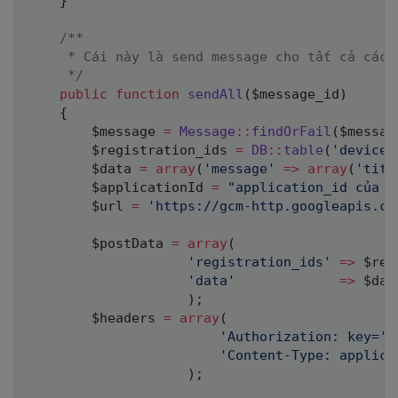
}
/**

     * Cái này là send message cho tất cả các d
     */
public
function
sendAll
(
$message_id
)
{
$message
=
Message
::
findOrFail
(
$messag
$registration_ids
=
DB
::
table
(
'devices
$data
=
array
(
'message'
=>
array
(
'titl
$applicationId
=
"application_id của b
$url
=
'https://gcm-http.googleapis.co
$postData
=
array
(
'registration_ids'
=>
$reg
'data'
=>
$dat
)
;
$headers
=
array
(
'Authorization: key='
'Content-Type: applica
)
;