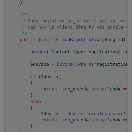
}
/**

     * Nhận registration_id từ client và lưu và
     * cái này là client đăng ký với google và
     */
public
function
addRegistration
(
$reg_id
)
{
header
(
'Content-Type: application/json
$device
=
Device
::
where
(
'registration_
if
(
$device
)
{
return
json_encode
(
array
(
'code'
=>
'
}
else
{
$device
=
Device
::
create
(
array
(
're
return
json_encode
(
array
(
'code'
=>
'
}