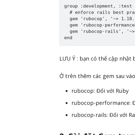
group :development, :test d
  # enforce rails best pra
  gem 'rubocop', '~> 1.18.
  gem 'rubocop-performance
  gem 'rubocop-rails', '~>
LƯU Ý : bạn có thể cập nhật 
Ở trên thêm các gem sau vào
rubocop: Đối với Ruby
rubocop-performance: Đố
rubocop-rails: Đối với Ra