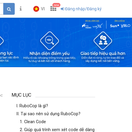
new
VI
Đăng nhập/Đăng ký
MỤC LỤC
ọc
1
I. RuboCop là gì?
II. Tại sao nên sử dụng RuboCop?
1. Clean Code
2. Giúp quá trình xem xét code dễ dàng