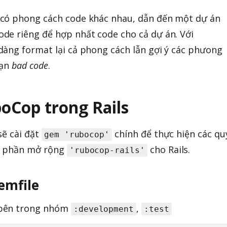
có phong cách code khác nhau, dẫn đến một dự án
de riêng để hợp nhất code cho cả dự án. Với
àng format lại cả phong cách lẫn gợi ý các phưong
oạn
bad code
.
uboCop trong Rails
sẽ cài đặt
chính để thực hiện các qu
gem 'rubocop'
ới phần mở rộng
cho Rails.
'rubocop-rails'
emfile
 bên trong nhóm
,
:development
:test