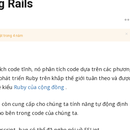
 Rails
ật trong 4 năm
?
ch code tĩnh, nó phân tích code dựa trên các phươn
hát triển Ruby trên khắp thế giới tuân theo và đượ
ề kiểu
Ruby của cộng đồng
.
ó còn cung cấp cho chúng ta tính năng tự động định
áo bên trong code của chúng ta.
script, bạn có thể đã nghe nói về ESLint.