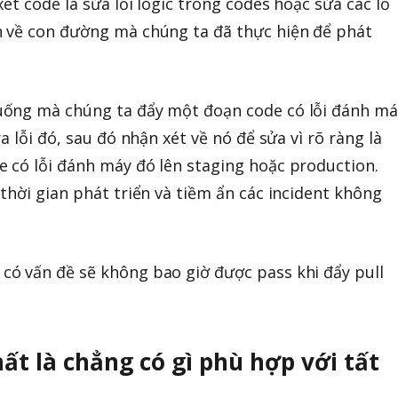
ét code là sửa lỗi logic trong codes hoặc sửa các lỗ
 về con đường mà chúng ta đã thực hiện để phát
uống mà chúng ta đẩy một đoạn code có lỗi đánh má
a lỗi đó, sau đó nhận xét về nó để sửa vì rõ ràng là
 có lỗi đánh máy đó lên staging hoặc production.
thời gian phát triển và tiềm ẩn các incident không
ó vấn đề sẽ không bao giờ được pass khi đẩy pull
ất là chẳng có gì phù hợp với tất