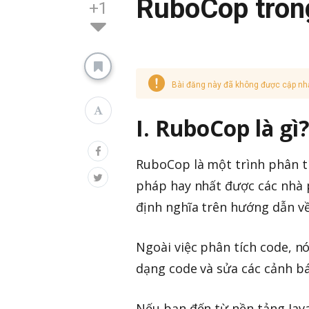
RuboCop trong
+1
Bài đăng này đã không được cập nh
I. RuboCop là gì
RuboCop là một trình phân tí
pháp hay nhất được các nhà p
định nghĩa trên hướng dẫn v
Ngoài việc phân tích code, n
dạng code và sửa các cảnh b
Nếu bạn đến từ nền tảng Java