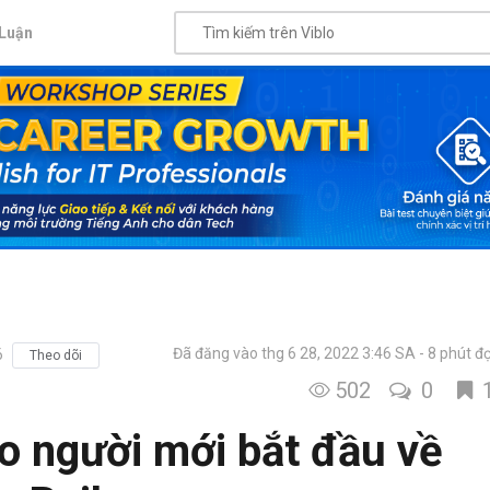
Luận
Đã đăng vào thg 6 28, 2022 3:46 SA
8 phút đ
6
Theo dõi
502
0
 người mới bắt đầu về