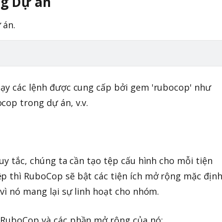
ng Dự án
 án.
hạy các lệnh được cung cấp bởi gem 'rubocop' như
cop trong dự án, v.v.
quy tắc, chúng ta cần tạo tệp cấu hình cho mỗi tiện
p thì RuboCop sẽ bật các tiện ích mở rộng mặc định
 vì nó mang lại sự linh hoạt cho nhóm.
o RuboCop và các phần mở rộng của nó: