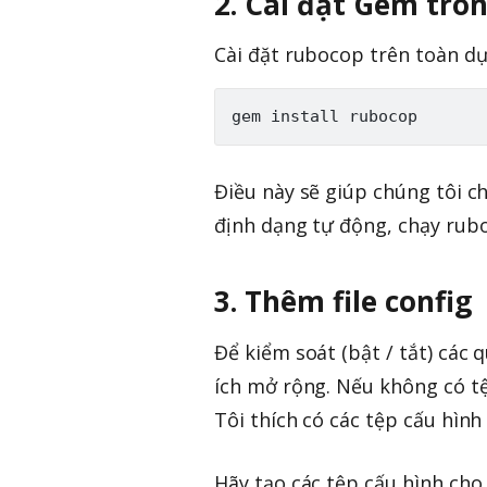
2. Cài đặt Gem tro
Cài đặt rubocop trên toàn dự
Điều này sẽ giúp chúng tôi c
định dạng tự động, chạy rubo
3. Thêm file config
Để kiểm soát (bật / tắt) các 
ích mở rộng. Nếu không có tệ
Tôi thích có các tệp cấu hình
Hãy tạo các tệp cấu hình ch