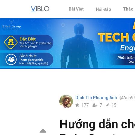
Bài Viết
Thảo 
Hỏi Đáp
Dinh Thi Phuong Anh
@Anh9
177
7
15
Hướng dẫn cho