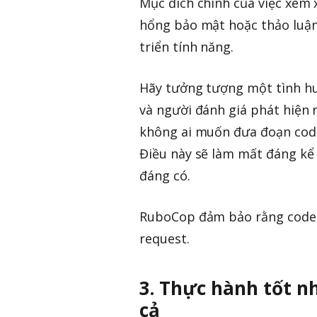
Mục đích chính của việc xem x
hổng bảo mật hoặc thảo luận
triển tính năng.
Hãy tưởng tượng một tình h
và người đánh giá phát hiện r
không ai muốn đưa đoạn code
Điều này sẽ làm mất đáng kể 
đáng có.
RuboCop đảm bảo rằng code c
request.
3. Thực hành tốt nh
cả