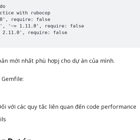
o

ctice with rubocop

0', require: false

', '~> 1.11.0', require: false

 2.11.0', require: false

bản mới nhất phù hơpj cho dự án của mình.
 Gemfile:
i với các quy tắc liên quan đến code performance
ils