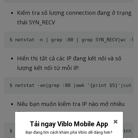
Kiểm tra số lượng connection đang ở trạng
thái SYN_RECV
Hiển thị tất cả các IP đang kết nối và số
lượng kết nối từ mỗi IP:
Nếu bạn muốn kiểm tra IP nào mở nhiều
SYN
Tải ngay Viblo Mobile App
Bạn đang tìm cách khám phá Viblo dễ dàng hơn?