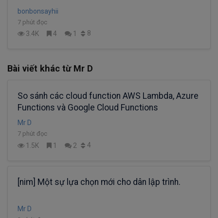
bonbonsayhii
7 phút đọc
8
3.4K
4
1
Bài viết khác từ Mr D
So sánh các cloud function AWS Lambda, Azure
Functions và Google Cloud Functions
Mr D
7 phút đọc
4
1.5K
1
2
[nim] Một sự lựa chọn mới cho dân lập trình.
Mr D