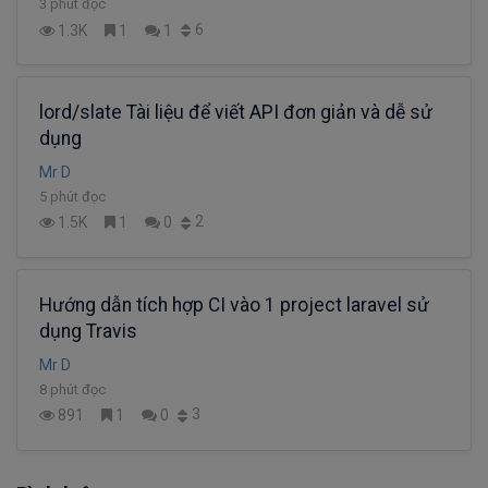
3 phút đọc
6
1.3K
1
1
lord/slate Tài liệu để viết API đơn giản và dễ sử
dụng
Mr D
5 phút đọc
2
1.5K
1
0
Hướng dẫn tích hợp CI vào 1 project laravel sử
dụng Travis
Mr D
8 phút đọc
3
891
1
0