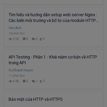
Tìm hiểu và hướng dẫn setup web server Nginx :
Các biến môi trường và bổ từ của module HTTP
trong NGINX
Viet Anh
19 phút đọc
6
3.5K
8
0
API Testing - Phần 1 - Khái niệm cơ bản về HTTP
trong API
Vu Khanh Huyen
11 phút đọc
3
4.9K
4
1
Bảo mật của HTTP và HTTPS