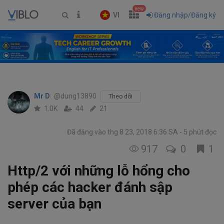
new
VI
Đăng nhập/Đăng ký
Mr D
@dung13890
Theo dõi
1.0K
44
21
Đã đăng vào thg 8 23, 2018 6:36 SA
5 phút đọc
917
0
1
Http/2 với những lỗ hổng cho
phép các hacker đánh sập
server của bạn