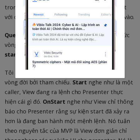
trong bài viết này. Đó là một chủ đề tách biệt
với chính nó cái mà rất nhiều người đã đụng vào.
Question
: Tại sao tiền tố của các phương thức
vòng đời là
on
? Ví dụ, tại sao không sử dụng
start
thay cho
onStart
?
Tôi chọn quy ước đặt tên đó cho các sự kiện
vòng đời bởi tham chiếu.
Start
nghe như là một
caller, View đang ra lệnh cho Presenter thực
hiện cái gì đó.
OnStart
nghe như View chỉ thông
báo cho Presenter rằng sự kiện start đã xảy ra
hơn là đang ban hành một mệnh lệnh. Nó tuân
theo nguyên tắc của MVP là View đơn giản chỉ