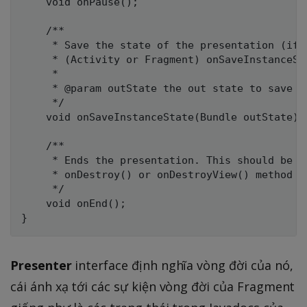
    void onPause();

    /**

     * Save the state of the presentation (if 
     * (Activity or Fragment) onSaveInstanceSta
     *

     * @param outState the out state to save in
     */

    void onSaveInstanceState(Bundle outState);

    /**

     * Ends the presentation. This should be c
     * onDestroy() or onDestroyView() method re
     */

    void onEnd();

Presenter
interface định nghĩa vòng đời của nó,
cái ánh xạ tới các sự kiện vòng đời của Fragment