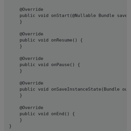
    @Override

    public void onStart(@Nullable Bundle savedI
    }

    @Override

    public void onResume() {

    }

    @Override

    public void onPause() {

    }

    @Override

    public void onSaveInstanceState(Bundle outS
    }

    @Override

    public void onEnd() {

    }
