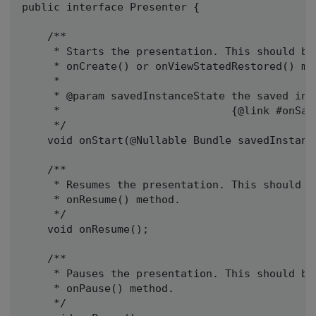
public interface Presenter {

    /**

     * Starts the presentation. This should be
     * onCreate() or onViewStatedRestored() met
     *

     * @param savedInstanceState the saved ins
     *                           {@link #onSave
     */

    void onStart(@Nullable Bundle savedInstance
    /**

     * Resumes the presentation. This should b
     * onResume() method.

     */

    void onResume();

    /**

     * Pauses the presentation. This should be
     * onPause() method.

     */
