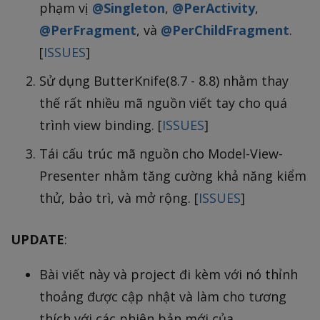
phạm vị
@Singleton
,
@PerActivity
,
@PerFragment
, và
@PerChildFragment
.
[
ISSUES
]
Sử dụng ButterKnife(8.7 - 8.8) nhằm thay
thế rất nhiều mã nguồn viết tay cho quá
trình view binding. [
ISSUES
]
Tái cấu trúc mã nguồn cho Model-View-
Presenter nhằm tăng cường khả năng kiểm
thử, bảo trì, và mở rộng. [
ISSUES
]
UPDATE
:
Bài viết này và project đi kèm với nó thỉnh
thoảng được cập nhật và làm cho tương
thích với các phiên bản mới của