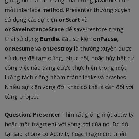
giống như là các trạng thái trong Javadocs của
mỗi interface method. Presenter thường xuyên
sử dụng các sự kiện
onStart
và
onSaveInstanceState
để save/restore trạng
thái sử dụng
Bundle
. Các sự kiện
onPause
,
onResume
và
onDestroy
là thường xuyên được
sử dụng để tạm dừng, phục hồi, hoặc hủy bất cứ
công việc nào đang được thực hiện trong một
luồng tách riêng nhằm tránh leaks và crashes.
Nhiều sự kiện vòng đời khác có thể là cần đối với
từng project.
Question
:
Presenter
nhìn rất giống một activity
hoặc một fragment với vòng đời của nó. Do đó
tại sao không có Activity hoặc Fragment triển