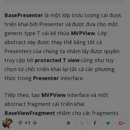
BasePresenter
là một lớp trừu tượng cái được
triển khai bởi Presenter và được đưa cho một
generic type T cái kế thừa
MVPView
. Lớp
abstract này được thay thế bằng tất cả
Presenters của chúng ta nhằm lấy được quyền
truy cập tới
protected T view
cũng như tùy
chọn từ chối triển khai lại tất cả các phương
thức trong
Presenter
interface.
Tiếp theo, tạo
MVPView
interface và một
abstract fragment cái triển khai
BaseViewFragment
nhằm cho các fragments
khác kế thừa.
+1
•
•
•
•