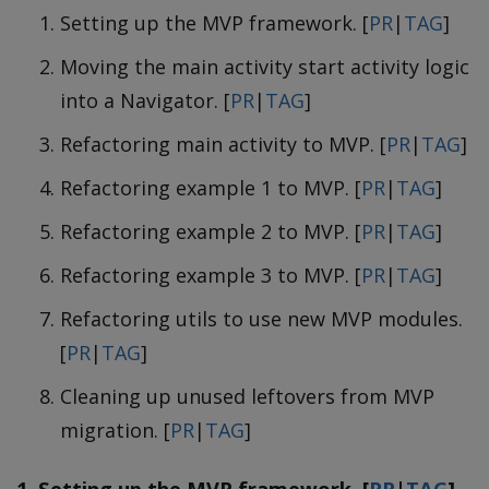
Setting up the MVP framework. [
PR
|
TAG
]
Moving the main activity start activity logic
into a Navigator. [
PR
|
TAG
]
Refactoring main activity to MVP. [
PR
|
TAG
]
Refactoring example 1 to MVP. [
PR
|
TAG
]
Refactoring example 2 to MVP. [
PR
|
TAG
]
Refactoring example 3 to MVP. [
PR
|
TAG
]
Refactoring utils to use new MVP modules.
[
PR
|
TAG
]
Cleaning up unused leftovers from MVP
migration. [
PR
|
TAG
]
1. Setting up the MVP framework. [
PR
|
TAG
]