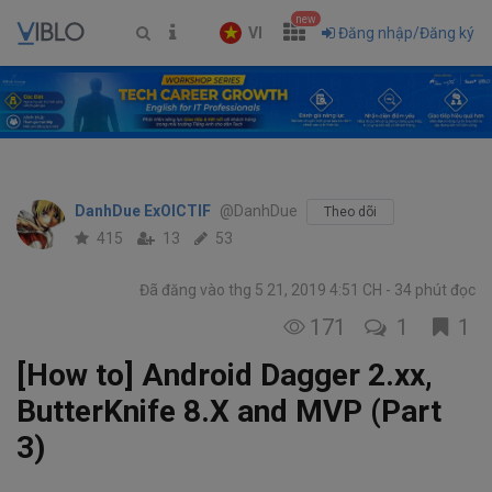
new
VI
Đăng nhập/Đăng ký
DanhDue ExOICTIF
@DanhDue
Theo dõi
415
13
53
Đã đăng vào thg 5 21, 2019 4:51 CH
34 phút đọc
171
1
1
[How to] Android Dagger 2.xx,
ButterKnife 8.X and MVP (Part
3)