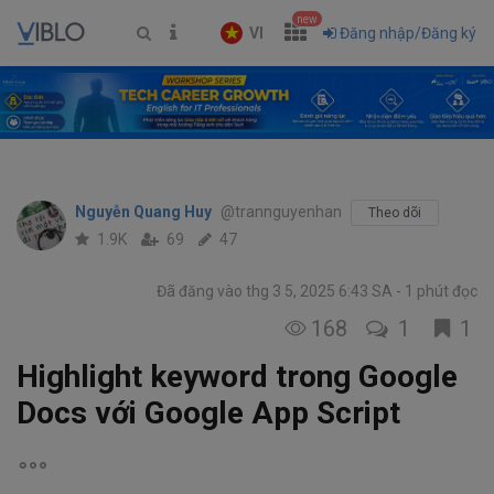
new
VI
Đăng nhập/Đăng ký
Nguyễn Quang Huy
@trannguyenhan
Theo dõi
1.9K
69
47
Đã đăng vào thg 3 5, 2025 6:43 SA
1 phút đọc
168
1
1
Highlight keyword trong Google
Docs với Google App Script