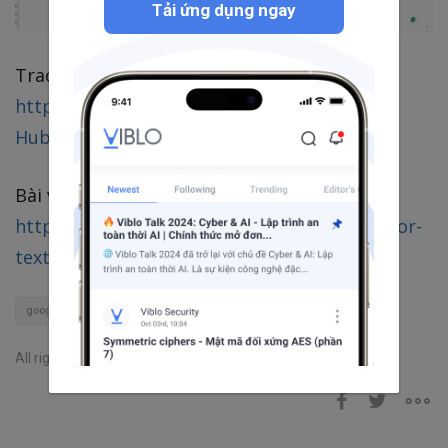
Tải ứng dụng ngay
Trao đổi các vấn đề về Google App Script tại:
https://github.com/orgs/Google-Script-
Hub/discussions/1
Bài viết gốc được đăng tải tại:
httpshttps://google-script-hub.github.io/color-
text-google-docs
google app script
google docs
JavaScript
All rights reserved