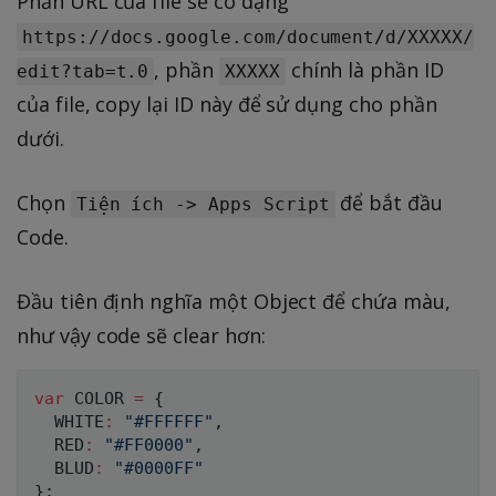
Phần URL của file sẽ có dạng
https://docs.google.com/document/d/XXXXX/
, phần
chính là phần ID
edit?tab=t.0
XXXXX
của file, copy lại ID này để sử dụng cho phần
dưới.
Chọn
để bắt đầu
Tiện ích -> Apps Script
Code.
Đầu tiên định nghĩa một Object để chứa màu,
như vậy code sẽ clear hơn:
var
COLOR
=
{
WHITE
:
"#FFFFFF"
,
RED
:
"#FF0000"
,
BLUD
:
"#0000FF"
}
;