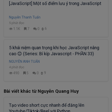
[JavaScript] Một số điểm lưu ý trong JavaScript
Nguyễn Thanh Tuấn
5 phút đọc
6
1.1K
7
0
5 khái niệm quan trọng khi học JavaScript nâng
cao 😊 (Series: Bí kíp Javascript - PHẦN 33)
NGUYỄN ANH TUẤN
4 phút đọc
9
490
5
0
Bài viết khác từ Nguyễn Quang Huy
Tạo video short cực nhanh để đăng lên
Youtube/Tiktok/Reel với Python