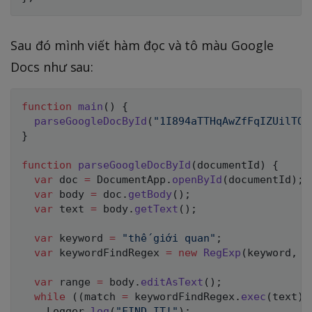
Sau đó mình viết hàm đọc và tô màu Google
Docs như sau:
function
main
(
)
{
parseGoogleDocById
(
"1I894aTTHqAwZfFqIZUilTOg
}
function
parseGoogleDocById
(
documentId
)
{
var
 doc 
=
 DocumentApp
.
openById
(
documentId
)
;
var
 body 
=
 doc
.
getBody
(
)
;
var
 text 
=
 body
.
getText
(
)
;
var
 keyword 
=
"thế giới quan"
;
var
 keywordFindRegex 
=
new
RegExp
(
keyword
,
"
var
 range 
=
 body
.
editAsText
(
)
;
while
(
(
match 
=
 keywordFindRegex
.
exec
(
text
)
)
    Logger
.
log
(
"FIND IT!"
)
;