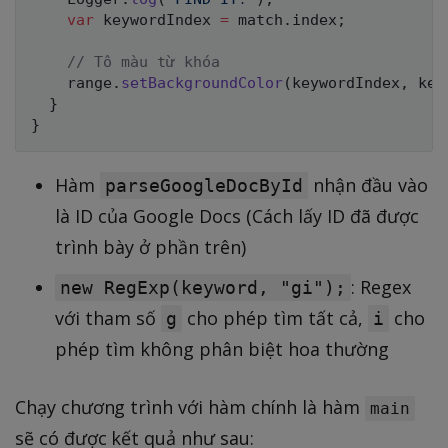
var
 keywordIndex 
=
 match
.
index
;
// Tô màu từ khóa
    range
.
setBackgroundColor
(
keywordIndex
,
 key
}
}
Hàm
nhận đầu vào
parseGoogleDocById
là ID của Google Docs (Cách lấy ID đã được
trình bày ở phần trên)
: Regex
new RegExp(keyword, "gi");
với tham số
cho phép tìm tất cả,
cho
g
i
phép tìm không phân biệt hoa thường
Chạy chương trình với hàm chính là hàm
main
sẽ có được kết quả như sau: