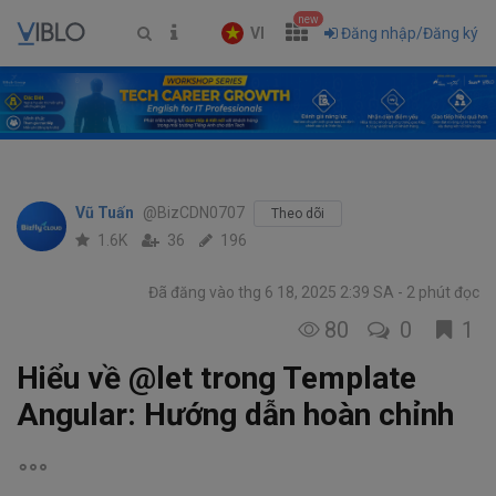
new
VI
Đăng nhập/Đăng ký
Vũ Tuấn
@BizCDN0707
Theo dõi
1.6K
36
196
Đã đăng vào thg 6 18, 2025 2:39 SA
2 phút đọc
80
0
1
Hiểu về @let trong Template
Angular: Hướng dẫn hoàn chỉnh