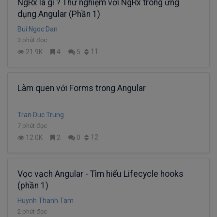
NgRx là gì ? Thử nghiệm với NgRx trong ứng
dụng Angular (Phần 1)
Bui Ngoc Dan
3 phút đọc
11
21.9K
4
5
Làm quen với Forms trong Angular
Tran Duc Trung
7 phút đọc
12
12.0K
2
0
Vọc vạch Angular - Tìm hiểu Lifecycle hooks
(phần 1)
Huynh Thanh Tam
2 phút đọc