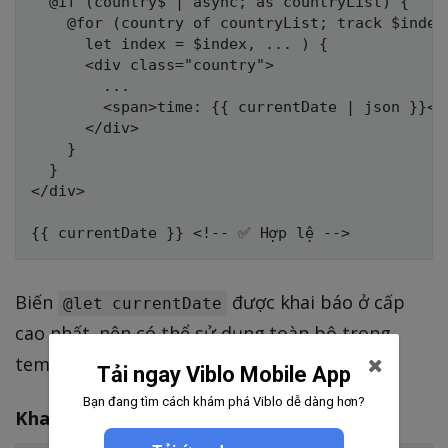
  @if (country$ | async; as countryList) {

    @for (country of countryList; track $index;
      let index = $index, ... ) {

      <div class="country">

        ...

        <span>time: {{ currentDate | json }}</s
      </div>

    }

  }

</div>

Biến
được khai báo ở cấp
@let currentDate
cao nhất, nên có thể sử dụng toàn bộ trong
template.
Tải ngay Viblo Mobile App
Bạn đang tìm cách khám phá Viblo dễ dàng hơn?
Khai báo trong phạm vi