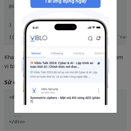
Tải ứng dụng ngay
@if (true) {

  @let currentDate = date;

  ...

}

Khai báo trong khối như
sẽ giới hạn phạm
@if
vi biến chỉ trong khối đó.
Sử dụng trước khi khai báo
<div class="country-list">

  {{ currentDate }} <!-- ❌ Lỗi -->

  @let currentDate = date;

  ...
