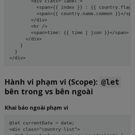
        <div class="label">

          <span>{{ index }} : {{ country.flag }
          <span>{{ country.name.common }}</span
        </div>

        <hr />

        <span>time: {{ time | json }}</span>

      </div>

    }

  }

Hành vi phạm vi (Scope):
@let
bên trong vs bên ngoài
Khai báo ngoài phạm vi
@let currentDate = date;

<div class="country-list">
