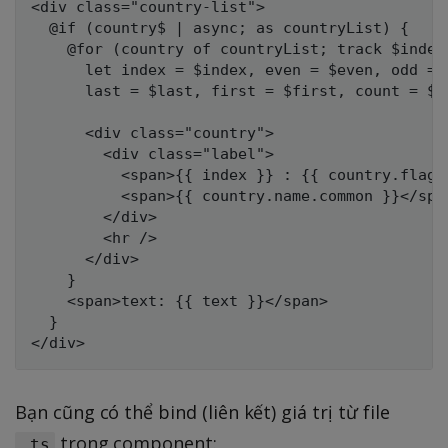
<div class="country-list">

  @if (country$ | async; as countryList) {

    @for (country of countryList; track $index;
      let index = $index, even = $even, odd = $
      last = $last, first = $first, count = $co
      <div class="country">

        <div class="label">

          <span>{{ index }} : {{ country.flag }
          <span>{{ country.name.common }}</span
        </div>

        <hr />

      </div>

    }

    <span>text: {{ text }}</span>

  }

Bạn cũng có thể bind (liên kết) giá trị từ file
trong component:
.ts