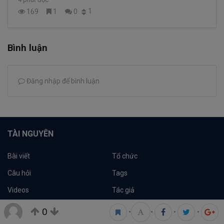
1
169
1
0
Bình luận
Đăng nhập để bình luận
TÀI NGUYÊN
Bài viết
Tổ chức
Câu hỏi
Tags
Videos
Tác giả
Thảo luận
Đề xuất hệ thống
0
•
•
•
•
Công cụ
Machine Learning