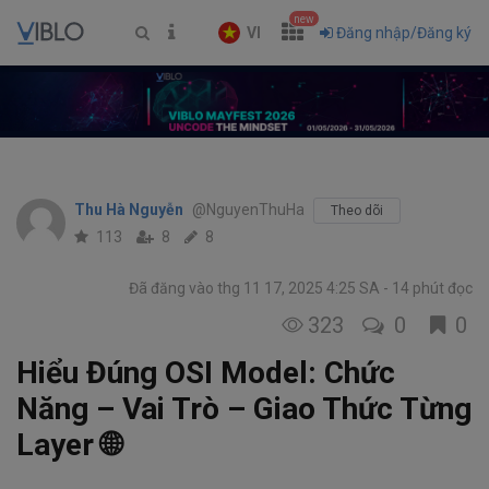
new
VI
Đăng nhập/Đăng ký
Thu Hà Nguyễn
@NguyenThuHa
Theo dõi
113
8
8
Đã đăng vào thg 11 17, 2025 4:25 SA
14 phút đọc
323
0
0
Hiểu Đúng OSI Model: Chức
Năng – Vai Trò – Giao Thức Từng
Layer 🌐