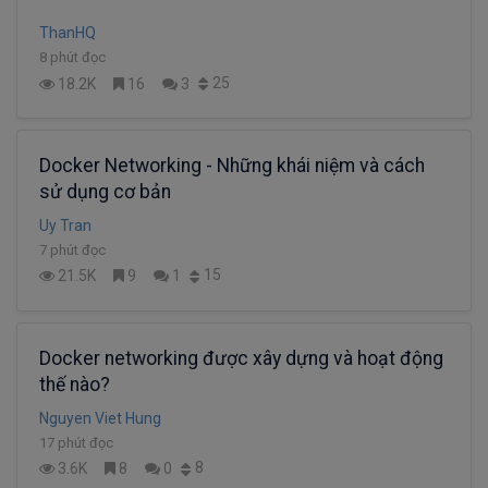
ThanHQ
8 phút đọc
25
18.2K
16
3
Docker Networking - Những khái niệm và cách
sử dụng cơ bản
Uy Tran
7 phút đọc
15
21.5K
9
1
Docker networking được xây dựng và hoạt động
thế nào?
Nguyen Viet Hung
17 phút đọc
8
3.6K
8
0