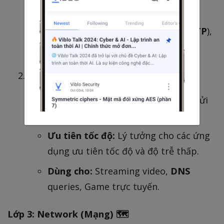
liệu đến đích, theo đúng thứ tự.
Dùng cho:
Web (
HTTP
), Email (
SMTP
),
Truyền file (
FTP
).
UDP (User Datagram Protocol):
Không kết nối (Connectionless):
Gửi
dữ liệu đi mà không cần xác nhận.
Ưu tiên tốc độ:
Lý tưởng cho các ứng
dụng ưu tiên tốc độ và độ trễ thấp.
Dùng cho:
Streaming video,
DNS
queries, Game trực tuyến.
Lớp 3: Network (Mạng) 🗺️