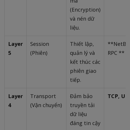
mã
(Encryption)
và nén dữ
liệu.
Layer
Session
Thiết lập,
**NetBI
5
(Phiên)
quản lý và
RPC **
kết thúc các
phiên giao
tiếp.
Layer
Transport
Đảm bảo
TCP, UD
4
(Vận chuyển)
truyền tải
dữ liệu
đáng tin cậy