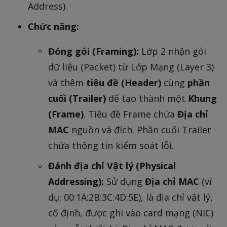
Address).
Chức năng:
Đóng gói (Framing):
Lớp 2 nhận gói
dữ liệu (Packet) từ Lớp Mạng (Layer 3)
và thêm
tiêu đề (Header)
cùng
phần
cuối (Trailer)
để tạo thành một
Khung
(Frame)
. Tiêu đề Frame chứa
Địa chỉ
MAC
nguồn và đích. Phần cuối Trailer
chứa thông tin kiểm soát lỗi.
Đánh địa chỉ Vật lý (Physical
Addressing):
Sử dụng
Địa chỉ MAC
(ví
dụ: 00:1A:2B:3C:4D:5E), là địa chỉ vật lý,
cố định, được ghi vào card mạng (NIC)