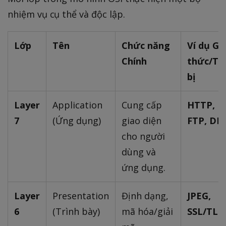
nhiệm vụ cụ thể và độc lập.
Lớp
Tên
Chức năng
Ví dụ Gi
Chính
thức/Th
bị
Layer
Application
Cung cấp
HTTP,
7
(Ứng dụng)
giao diện
FTP, DN
cho người
dùng và
ứng dụng.
Layer
Presentation
Định dạng,
JPEG,
6
(Trình bày)
mã hóa/giải
SSL/TLS