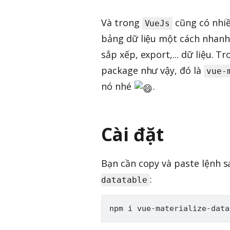
Và trong
cũng có nhiề
VueJs
bảng dữ liệu một cách nhanh
sắp xếp, export,... dữ liệu. T
package như vậy, đó là
vue-
nó nhé
.
Cài đặt
Bạn cần copy và paste lệnh s
:
datatable