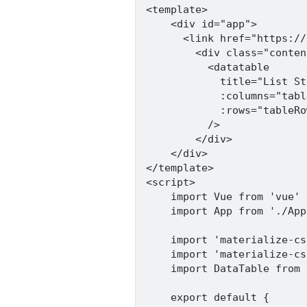
<template>

    <div id="app">

      <link href="https://
        <div class="content
          <datatable

            title="List St
            :columns="tabl
            :rows="tableRo
          />

        </div>

    </div>

</template>

<script>

    import Vue from 'vue'

    import App from './App
    import 'materialize-css
    import 'materialize-cs
    import DataTable from 
    export default {
