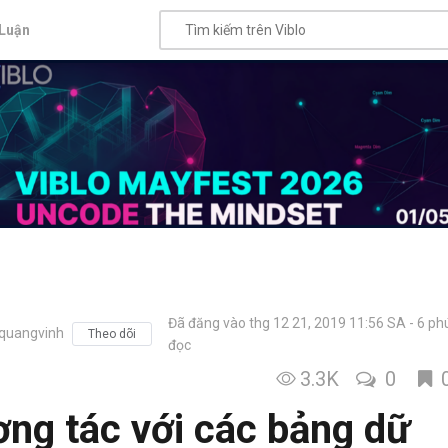
Luận
Đã đăng vào thg 12 21, 2019 11:56 SA
6 ph
quangvinh
Theo dõi
đọc
3.3K
0
ơng tác với các bảng dữ