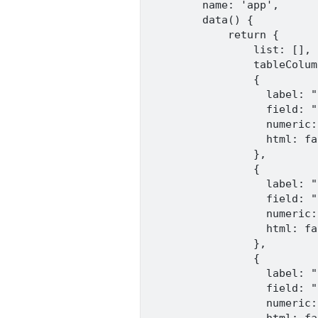
        name: 'app',

        data() {

            return {

                list: [],

                tableColum
                {

                  label: "
                  field: "
                  numeric:
                  html: fal
                },

                {

                  label: "
                  field: "
                  numeric:
                  html: fal
                },

                {

                  label: "
                  field: "
                  numeric: