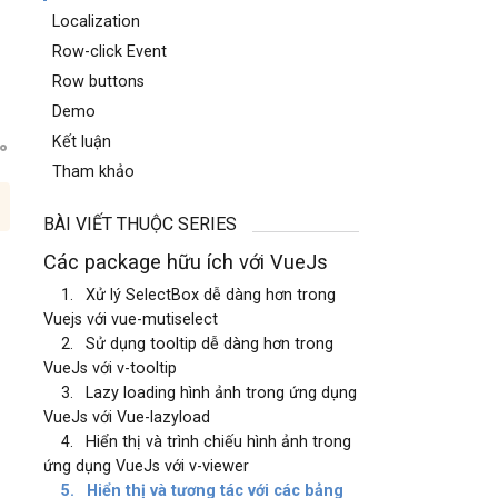
Localization
Row-click Event
Row buttons
Demo
Kết luận
Tham khảo
BÀI VIẾT THUỘC SERIES
Các package hữu ích với VueJs
1.
Xử lý SelectBox dễ dàng hơn trong
Vuejs với vue-mutiselect
2.
Sử dụng tooltip dễ dàng hơn trong
VueJs với v-tooltip
3.
Lazy loading hình ảnh trong ứng dụng
VueJs với Vue-lazyload
4.
Hiển thị và trình chiếu hình ảnh trong
ứng dụng VueJs với v-viewer
5.
Hiển thị và tương tác với các bảng