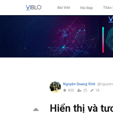
Bài Viết
Thảo 
Hỏi Đáp
Nguyễn Quang Vĩnh
@nguyen
830
25
18
Hiển thị và tư