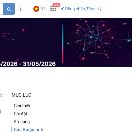
new
VI
Đăng nhập/Đăng ký
MỤC LỤC
út
Giới thiệu
0
Cài đặt
Sử dụng
Các thuộc tính