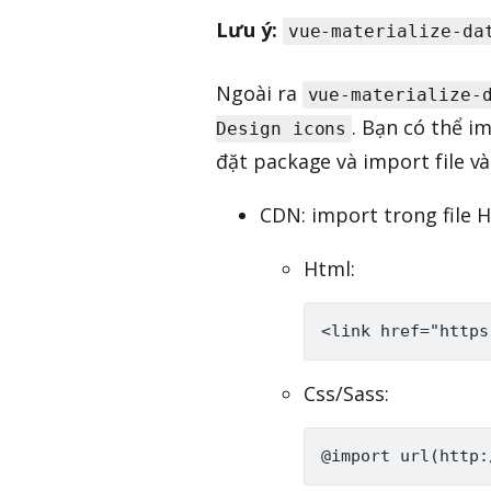
Lưu ý:
vue-materialize-da
Ngoài ra
vue-materialize-
. Bạn có thể i
Design icons
đặt package và import file v
CDN: import trong file H
Html:
Css/Sass: