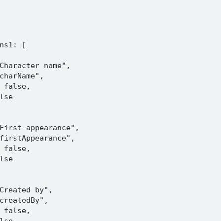
ns1: [

Character name",

charName",

 false,

se

First appearance",

firstAppearance",

 false,

se

Created by",

createdBy",

 false,
