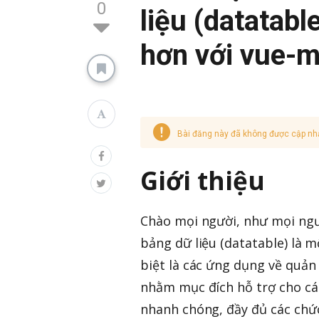
0
liệu (datatabl
hơn với vue-m
Bài đăng này đã không được cập nh
Giới thiệu
Chào mọi người, như mọi người
bảng dữ liệu (datatable) là 
biệt là các ứng dụng về quản l
nhằm mục đích hỗ trợ cho các
nhanh chóng, đầy đủ các chức