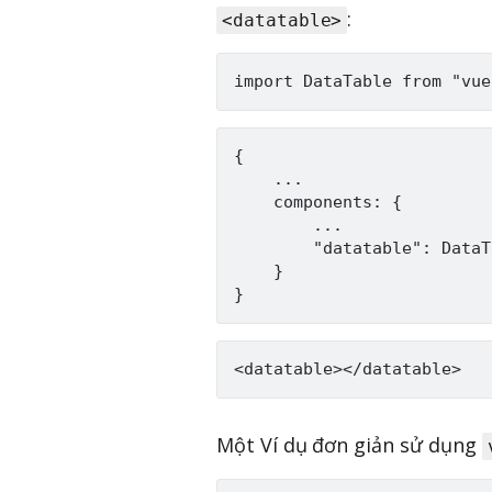
:
<datatable>
{

    ...

    components: {

        ...

        "datatable": DataT
    }

Một Ví dụ đơn giản sử dụng