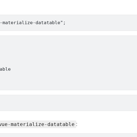
able

:
vue-materialize-datatable