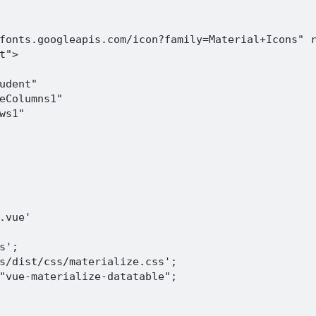
fonts.googleapis.com/icon?family=Material+Icons" r
">

udent"

eColumns1"

ws1"

.vue'

';

s/dist/css/materialize.css';

"vue-materialize-datatable";
