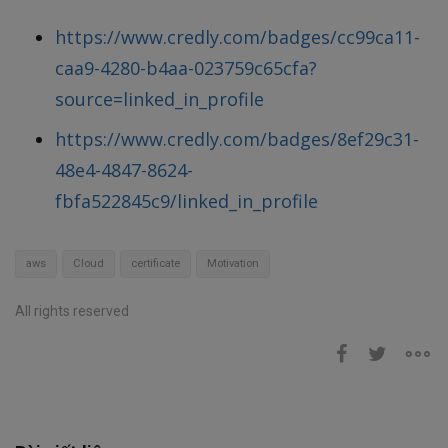
https://www.credly.com/badges/cc99ca11-
caa9-4280-b4aa-023759c65cfa?
source=linked_in_profile
https://www.credly.com/badges/8ef29c31-
48e4-4847-8624-
fbfa522845c9/linked_in_profile
aws
Cloud
certificate
Motivation
All rights reserved