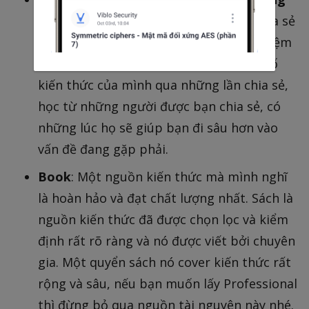
đồng
: Khi bạn có kiến thức, bạn hãy chia sẻ
đến những người cần nó như đồng nghiệm
của bạn hoặc cộng đồng. Bạn sẽ củng cố
kiến thức của mình qua những lần chia sẻ,
học từ những người được bạn chia sẻ, có
những lúc họ sẽ giúp bạn đi sâu hơn vào
vấn đề đang gặp phải.
Book
: Một nguồn kiến thức mà mình nghĩ
là hoàn hảo và đạt chất lượng nhất. Sách là
nguồn kiến thức đã được chọn lọc và kiểm
định rất rõ ràng và nó được viết bởi chuyên
gia. Một quyển sách nó cover kiến thức rất
rộng và sâu, nếu bạn muốn lấy Professional
thì đừng bỏ qua nguồn tài nguyên này nhé.