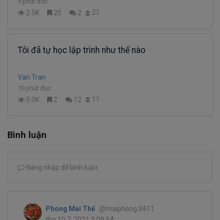
9 phút đọc
21
2.5K
20
2
Tôi đã tự học lập trình như thế nào
Van Tran
10 phút đọc
11
5.0K
2
12
Bình luận
Đăng nhập để bình luận
Phong Mai Thế
@maiphong.0411
thg 10 7, 2021 3:09 SA