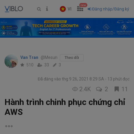
new
VI
Đăng nhập/Đăng ký
Van Tran
@Mesun
Theo dõi
510
33
3
Đã đăng vào thg 9 26, 2021 8:29 SA
13 phút đọc
2.4K
2
11
Hành trình chinh phục chứng chỉ
AWS