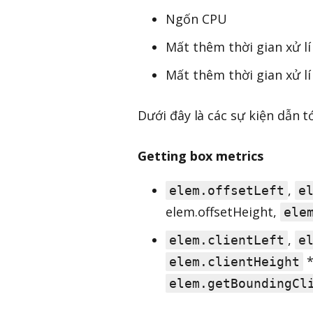
Ngốn CPU
Mất thêm thời gian xử l
Mất thêm thời gian xử l
Dưới đây là các sự kiện dẫn t
Getting box metrics
,
elem.offsetLeft
e
elem.offsetHeight,
ele
,
elem.clientLeft
e
elem.clientHeight
elem.getBoundingCl