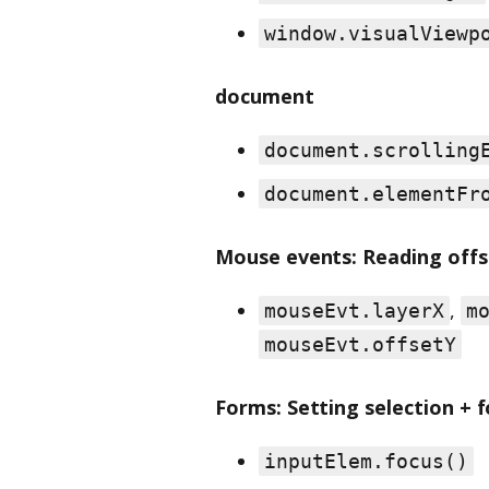
window.visualViewp
document
document.scrolling
document.elementFr
Mouse events: Reading offs
,
mouseEvt.layerX
m
mouseEvt.offsetY
Forms: Setting selection + 
inputElem.focus()