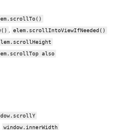
lem.scrollTo()
,
w()
elem.scrollIntoViewIfNeeded()
elem.scrollHeight
lem.scrollTop also
ndow.scrollY
,
window.innerWidth