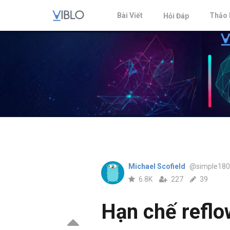
Bài Viết
Thảo 
Hỏi Đáp
Michael Scofield
@simple18
6.8K
227
39
Hạn chế reflo