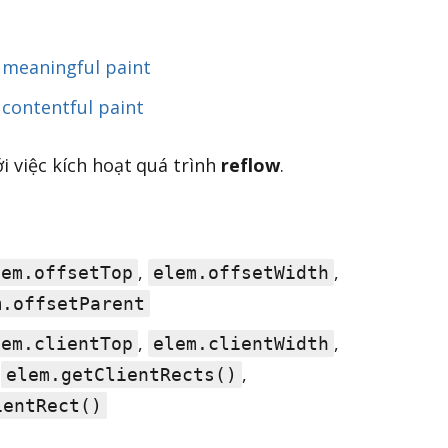
í
meaningful paint
í
contentful paint
ới việc kích hoạt quá trình
reflow
.
,
,
lem.offsetTop
elem.offsetWidth
m.offsetParent
,
,
lem.clientTop
elem.clientWidth
*
,
elem.getClientRects()
ientRect()