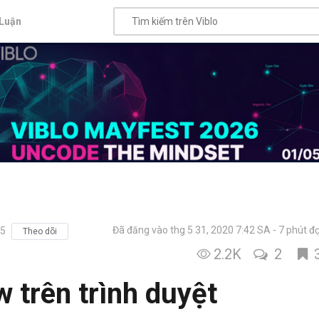
Luận
Đã đăng vào thg 5 31, 2020 7:42 SA
7 phút đ
05
Theo dõi
2.2K
2
w trên trình duyệt