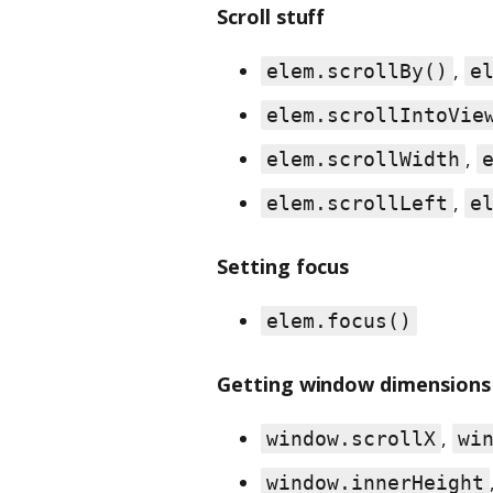
Scroll stuff
,
elem.scrollBy()
e
elem.scrollIntoVie
,
elem.scrollWidth
,
elem.scrollLeft
e
Setting focus
elem.focus()
Getting window dimensions
,
window.scrollX
wi
window.innerHeight