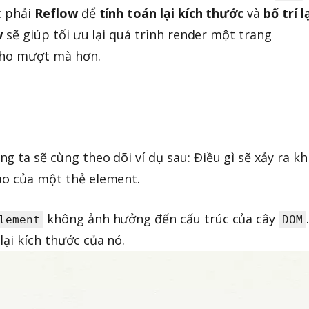
c phải
Reflow
để
tính toán lại kích thước
và
bố trí l
w
sẽ giúp tối ưu lại quá trình render một trang
cho mượt mà hơn.
ng ta sẽ cùng theo dõi ví dụ sau: Điều gì sẽ xảy ra kh
ao của một thẻ element.
không ảnh hưởng đến cấu trúc của cây
.
lement
DOM
lại kích thước của nó.