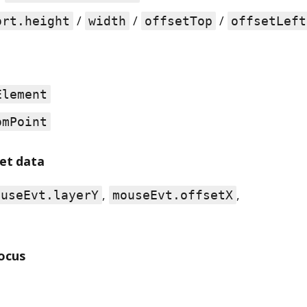
/
/
/
ort.height
width
offsetTop
offsetLeft
Element
omPoint
et data
,
,
ouseEvt.layerY
mouseEvt.offsetX
focus