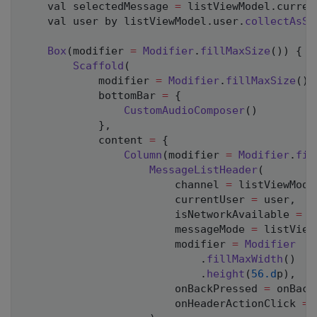
    val selectedMessage 
=
 listViewModel
.
curren
    val user by listViewModel
.
user
.
collectAsSt
Box
(
modifier 
=
Modifier
.
fillMaxSize
(
)
)
{
Scaffold
(
            modifier 
=
Modifier
.
fillMaxSize
(
)
,
            bottomBar 
=
{
CustomAudioComposer
(
)
}
,
            content 
=
{
Column
(
modifier 
=
Modifier
.
fil
MessageListHeader
(
                        channel 
=
 listViewMode
                        currentUser 
=
 user
,
                        isNetworkAvailable 
=
t
                        messageMode 
=
 listView
                        modifier 
=
Modifier
.
fillMaxWidth
(
)
.
height
(
56.d
p
)
,
                        onBackPressed 
=
 onBack
                        onHeaderActionClick 
=