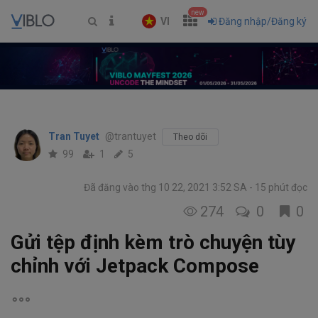
new
VI
Đăng nhập/Đăng ký
Tran Tuyet
@trantuyet
Theo dõi
99
1
5
Đã đăng vào thg 10 22, 2021 3:52 SA
15 phút đọc
274
0
0
Gửi tệp định kèm trò chuyện tùy
chỉnh với Jetpack Compose