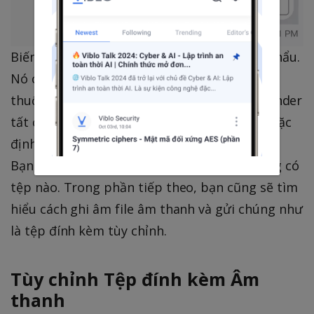
Biến
ẩn/hiện nội dung mật khẩu.
showPassword
Nó cũng hiển thị icon ẩn/hiện thay đổi phụ
thuộc vào cái gì được hiện ra. View này sẽ render
tất cả tệp đính kèm với
mật khẩu là mặc
type
định.
Bạn đã hiểu cách gửi tệp đính kèm mà không có
tệp nào. Trong phần tiếp theo, bạn cũng sẽ tìm
hiểu cách ghi âm file âm thanh và gửi chúng như
là tệp đính kèm tùy chỉnh.
Tùy chỉnh Tệp đính kèm Âm
thanh