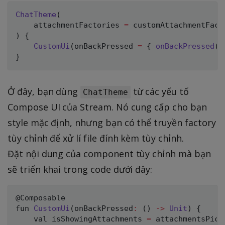
ChatTheme
(
    attachmentFactories 
=
 customAttachmentFact
)
{
CustomUi
(
onBackPressed 
=
{
onBackPressed
(
)
}
Ở đây, bạn dùng
từ các yếu tố
ChatTheme
Compose UI của Stream. Nó cung cấp cho bạn
style mặc định, nhưng bạn có thể truyền factory
tùy chỉnh để xử lí file đính kèm tùy chỉnh.
Đặt nội dung của component tùy chỉnh mà bạn
sẽ triển khai trong code dưới đây:
@Composable
fun 
CustomUi
(
onBackPressed
:
(
)
->
Unit
)
{
    val isShowingAttachments 
=
 attachmentsPick