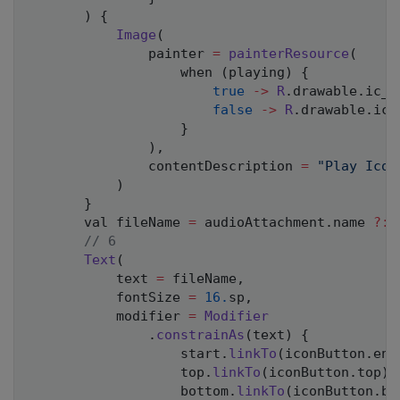
)
{
Image
(
               painter 
=
painterResource
(
                   when 
(
playing
)
{
true
->
R
.
drawable
.
ic_b
false
->
R
.
drawable
.
ic_
}
)
,
               contentDescription 
=
"Play Icon
)
}
       val fileName 
=
 audioAttachment
.
name 
?
:
// 6
Text
(
           text 
=
 fileName
,
           fontSize 
=
16.
sp
,
           modifier 
=
Modifier
.
constrainAs
(
text
)
{
                   start
.
linkTo
(
iconButton
.
end
                   top
.
linkTo
(
iconButton
.
top
)
                   bottom
.
linkTo
(
iconButton
.
bo