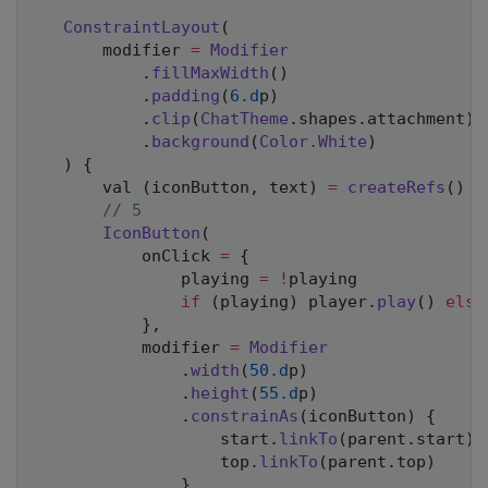
ConstraintLayout
(
       modifier 
=
Modifier
.
fillMaxWidth
(
)
.
padding
(
6.d
p
)
.
clip
(
ChatTheme
.
shapes
.
attachment
)
.
background
(
Color
.
White
)
)
{
       val 
(
iconButton
,
 text
)
=
createRefs
(
)
// 5
IconButton
(
           onClick 
=
{
               playing 
=
!
playing

if
(
playing
)
 player
.
play
(
)
else
}
,
           modifier 
=
Modifier
.
width
(
50.d
p
)
.
height
(
55.d
p
)
.
constrainAs
(
iconButton
)
{
                   start
.
linkTo
(
parent
.
start
)
                   top
.
linkTo
(
parent
.
top
)
}