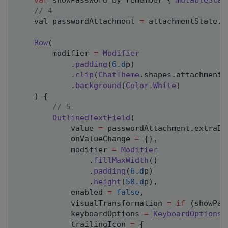
var
 showPassword by remember 
{
mutableStat
// 4
    val passwordAttachment 
=
 attachmentState
.
m
Row
(
        modifier 
=
Modifier
.
padding
(
6.d
p
)
.
clip
(
ChatTheme
.
shapes
.
attachment
)
.
background
(
Color
.
White
)
)
{
// 5
OutlinedTextField
(
            value 
=
 passwordAttachment
.
extraDa
            onValueChange 
=
{
}
,
            modifier 
=
Modifier
.
fillMaxWidth
(
)
.
padding
(
6.d
p
)
.
height
(
50.d
p
)
,
            enabled 
=
false
,
            visualTransformation 
=
if
(
showPas
            keyboardOptions 
=
KeyboardOptions
(
            trailingIcon 
=
{