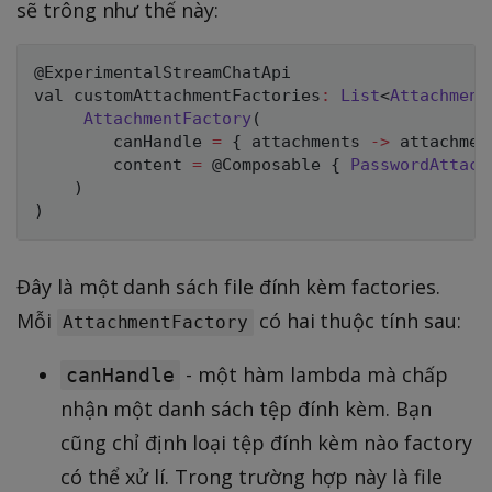
sẽ trông như thế này:
@ExperimentalStreamChatApi
val customAttachmentFactories
:
List
<
Attachment
AttachmentFactory
(
        canHandle 
=
{
 attachments 
->
 attachmen
        content 
=
@Composable
{
PasswordAttach
)
)
Đây là một danh sách file đính kèm factories.
Mỗi
có hai thuộc tính sau:
AttachmentFactory
- một hàm lambda mà chấp
canHandle
nhận một danh sách tệp đính kèm. Bạn
cũng chỉ định loại tệp đính kèm nào factory
có thể xử lí. Trong trường hợp này là file