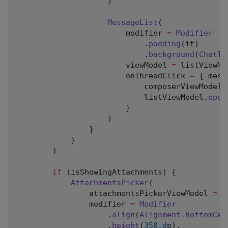
)
MessageList
(
                        modifier 
=
Modifier
.
padding
(
it
)
.
background
(
ChatTh
                        viewModel 
=
 listViewMo
                        onThreadClick 
=
{
 mess
                            composerViewModel
.
                            listViewModel
.
open
}
)
}
}
)
if
(
isShowingAttachments
)
{
AttachmentsPicker
(
                attachmentsPickerViewModel 
=
 a
                modifier 
=
Modifier
.
align
(
Alignment
.
BottomCen
.
height
(
350.d
p
)
,