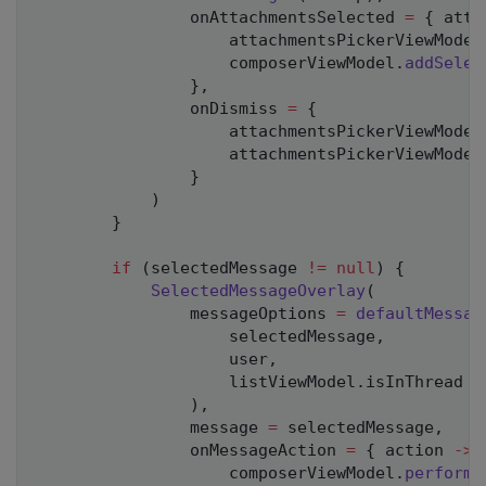
                onAttachmentsSelected 
=
{
 atta
                    attachmentsPickerViewModel
                    composerViewModel
.
addSelec
}
,
                onDismiss 
=
{
                    attachmentsPickerViewModel
                    attachmentsPickerViewModel
}
)
}
if
(
selectedMessage 
!=
null
)
{
SelectedMessageOverlay
(
                messageOptions 
=
defaultMessag
                    selectedMessage
,
                    user
,
                    listViewModel
.
isInThread

)
,
                message 
=
 selectedMessage
,
                onMessageAction 
=
{
 action 
->
                    composerViewModel
.
performM