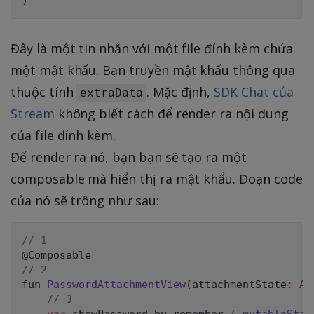
)
Đây là một tin nhắn với một file đính kèm chứa
một mật khẩu. Bạn truyền mật khẩu thông qua
thuộc tính
. Mặc định,
SDK Chat của
extraData
Stream
không biết cách để render ra nội dung
của file đính kèm.
Để render ra nó, bạn bạn sẽ tạo ra một
composable mà hiển thị ra mật khẩu. Đoạn code
của nó sẽ trông như sau:
// 1
@Composable
// 2
fun 
PasswordAttachmentView
(
attachmentState
:
At
// 3