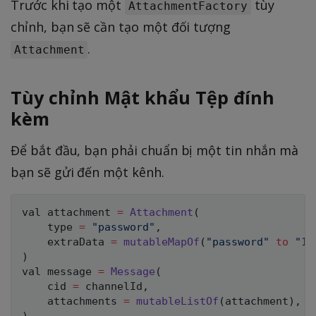
Trước khi tạo một
tùy
AttachmentFactory
chỉnh, bạn sẽ cần tạo một đối tượng
.
Attachment
Tùy chỉnh Mật khẩu Tệp đính
kèm
Để bắt đầu, bạn phải chuẩn bị một tin nhắn mà
bạn sẽ gửi đến một kênh.
val attachment 
=
Attachment
(
    type 
=
"password"
,
    extraData 
=
mutableMapOf
(
"password"
to
"12
)
val message 
=
Message
(
    cid 
=
 channelId
,
    attachments 
=
mutableListOf
(
attachment
)
,