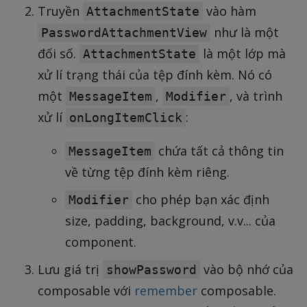
Truyền
vào hàm
AttachmentState
như là một
PasswordAttachmentView
đối số.
là một lớp mà
AttachmentState
xử lí trạng thái của tệp đính kèm. Nó có
một
,
, và trình
MessageItem
Modifier
xử lí
:
onLongItemClick
chứa tất cả thông tin
MessageItem
về từng tệp đính kèm riêng.
cho phép bạn xác định
Modifier
size, padding, background, v.v... của
component.
Lưu giá trị
vào bộ nhớ của
showPassword
composable với
remember
composable.