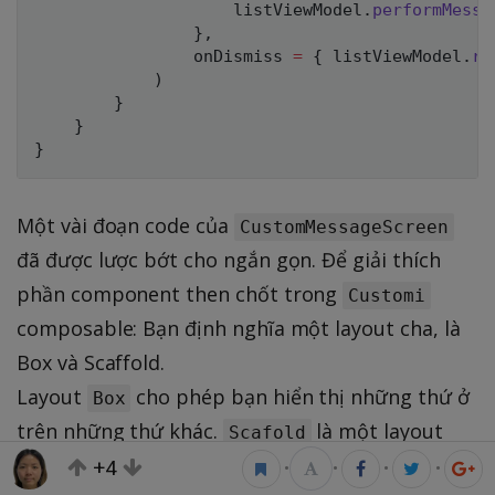
                    listViewModel
.
performMessa
}
,
                onDismiss 
=
{
 listViewModel
.
re
)
}
}
}
Một vài đoạn code của
CustomMessageScreen
đã được lược bớt cho ngắn gọn. Để giải thích
phần component then chốt trong
Customi
composable: Bạn định nghĩa một layout cha, là
Box và Scaffold.
Layout
cho phép bạn hiển thị những thứ ở
Box
trên những thứ khác.
là một layout
Scafold
chất liệu thiết kế mà làm cho việc thêm những
+4
•
•
•
•