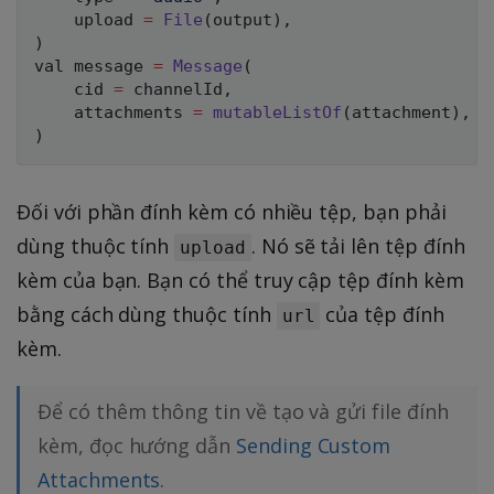
    upload 
=
File
(
output
)
,
)
val message 
=
Message
(
    cid 
=
 channelId
,
    attachments 
=
mutableListOf
(
attachment
)
,
)
Đối với phần đính kèm có nhiều tệp, bạn phải
dùng thuộc tính
. Nó sẽ tải lên tệp đính
upload
kèm của bạn. Bạn có thể truy cập tệp đính kèm
bằng cách dùng thuộc tính
của tệp đính
url
kèm.
Để có thêm thông tin về tạo và gửi file đính
kèm, đọc hướng dẫn
Sending Custom
Attachments
.