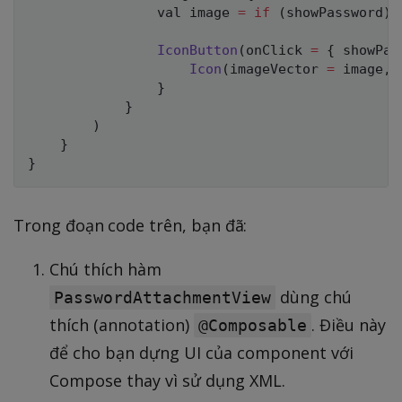
                val image 
=
if
(
showPassword
)
IconButton
(
onClick 
=
{
 showPas
Icon
(
imageVector 
=
 image
,
}
}
)
}
}
Trong đoạn code trên, bạn đã:
Chú thích hàm
dùng chú
PasswordAttachmentView
thích (annotation)
. Điều này
@Composable
để cho bạn dựng UI của component với
Compose thay vì sử dụng XML.