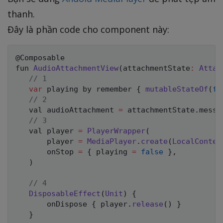
thanh.
Đây là phần code cho component này:
@Composable
fun 
AudioAttachmentView
(
attachmentState
:
Attac
// 1
var
 playing by remember 
{
mutableStateOf
(
fa
// 2
   val audioAttachment 
=
 attachmentState
.
messa
// 3
   val player 
=
PlayerWrapper
(
       player 
=
MediaPlayer
.
create
(
LocalContex
       onStop 
=
{
 playing 
=
false
}
,
)
// 4
DisposableEffect
(
Unit
)
{
       onDispose 
{
 player
.
release
(
)
}
}