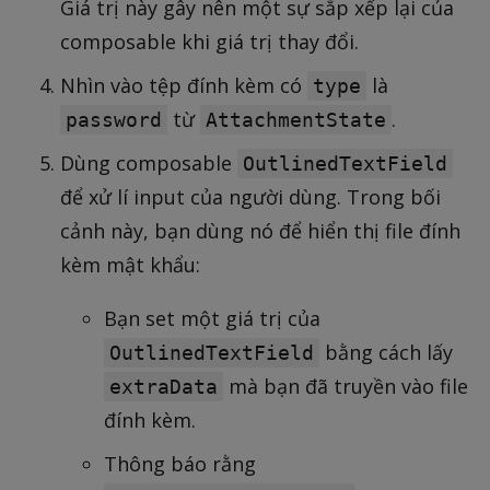
Giá trị này gây nên một sự sắp xếp lại của
composable khi giá trị thay đổi.
Nhìn vào tệp đính kèm có
là
type
từ
.
password
AttachmentState
Dùng composable
OutlinedTextField
để xử lí input của người dùng. Trong bối
cảnh này, bạn dùng nó để hiển thị file đính
kèm mật khẩu:
Bạn set một giá trị của
bằng cách lấy
OutlinedTextField
mà bạn đã truyền vào file
extraData
đính kèm.
Thông báo rằng