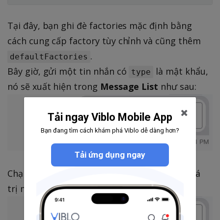
Tại đây, bạn ghi đè factories mặc định bằng
cách cung cấp factory tùy chỉnh và cũng thêm
.
defaultFactories
Bây giờ, gửi một tin nhắn có
là mật khẩu,
type
nó sẽ xuất hiện trong
Message List
như sau:
Tải ngay Viblo Mobile App
Bạn đang tìm cách khám phá Viblo dễ dàng hơn?
Tải ứng dụng ngay
Chạm vào icon hiện mật khẩu, bạn sẽ thấy giá
trị mật khẩu: