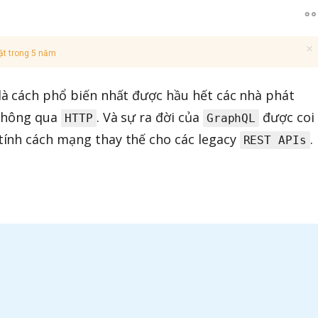
ật trong 5 năm
là cách phổ biến nhất được hầu hết các nhà phát
 thông qua
. Và sự ra đời của
được coi
HTTP
GraphQL
ính cách mạng thay thế cho các legacy
.
REST APIs