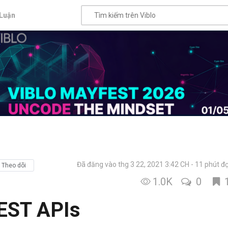
Luận
Đã đăng vào thg 3 22, 2021 3:42 CH
11 phút đ
Theo dõi
1.0K
0
EST APIs