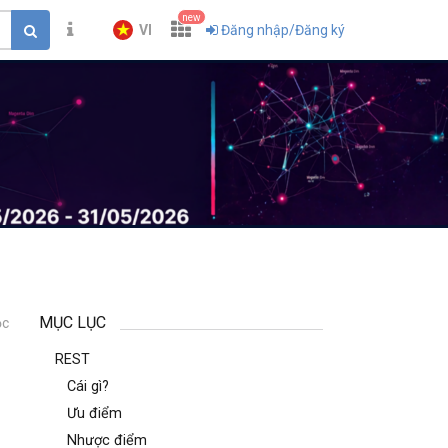
new
VI
Đăng nhập/Đăng ký
MỤC LỤC
ọc
1
REST
Cái gì?
Ưu điểm
Nhược điểm