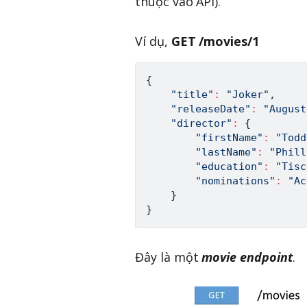
thuộc vào API).
Ví dụ,
GET /movies/1
{
"title"
:
"Joker"
,
"releaseDate"
:
"August
"director"
:
{
"firstName"
:
"Todd
"lastName"
:
"Phill
"education"
:
"Tisc
"nominations"
:
"Ac
}
}
Đây là một
movie endpoint
.