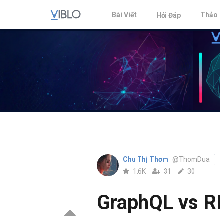
Bài Viết
Thảo 
Hỏi Đáp
Chu Thị Thơm
@ThomDua
1.6K
31
30
GraphQL vs R