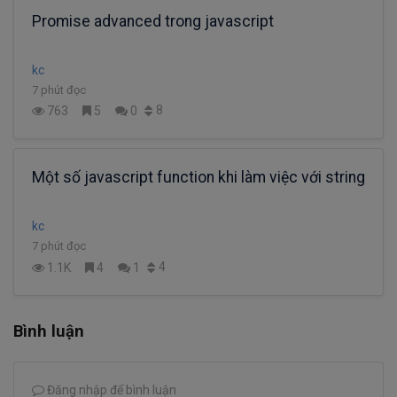
Promise advanced trong javascript
kc
7 phút đọc
8
763
5
0
Một số javascript function khi làm việc với string
kc
7 phút đọc
4
1.1K
4
1
Bình luận
Đăng nhập để bình luận