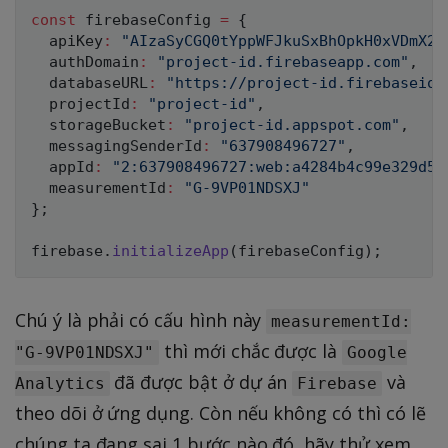
const
 firebaseConfig 
=
{
  apiKey
:
"AIzaSyCGQ0tYppWFJkuSxBhOpkH0xVDmX24
  authDomain
:
"project-id.firebaseapp.com"
,
  databaseURL
:
"https://project-id.firebaseio.
  projectId
:
"project-id"
,
  storageBucket
:
"project-id.appspot.com"
,
  messagingSenderId
:
"637908496727"
,
  appId
:
"2:637908496727:web:a4284b4c99e329d5"
  measurementId
:
"G-9VP01NDSXJ"
}
;
firebase
.
initializeApp
(
firebaseConfig
)
;
Chú ý là phải có cấu hình này
measurementId:
thì mới chắc được là
"G-9VP01NDSXJ"
Google
đã được bật ở dự án
và
Analytics
Firebase
theo dõi ở ứng dụng. Còn nếu không có thì có lẽ
chúng ta đang sai 1 bước nào đó, hãy thử xem