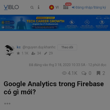
new
VI
Đăng nhập/Đăng ký
kc
@nguyen.duy.khanhc
Theo dõi
1.1K
34
29
Đã đăng vào thg 3 18, 2020 10:33 SA
12 phút đọc
4.1K
0
2
Google Analytics trong Firebase
có gì mới?