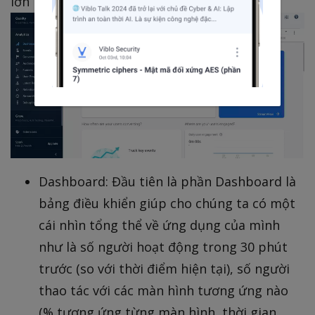
lớn mà mình cảm thấy khá ưng ý nhé:
Dashboard: Đầu tiên là phần Dashboard là
bảng điều khiển giúp cho chúng ta có một
cái nhìn tổng thể về ứng dụng của mình
như là số người hoạt động trong 30 phút
trước (so với thời điểm hiện tại), số người
thao tác với các màn hình tương ứng nào
(% tương ứng từng màn hình, thời gian