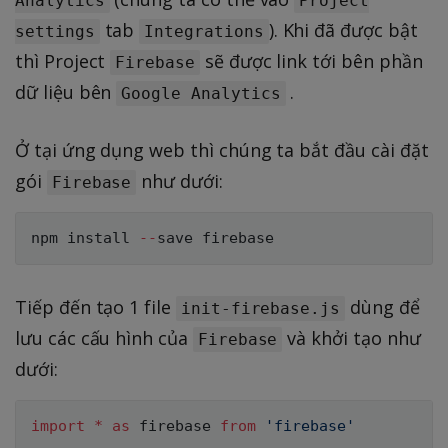
Analytics
Project
tab
). Khi đã được bật
settings
Integrations
thì Project
sẽ được link tới bên phần
Firebase
dữ liệu bên
.
Google Analytics
Ở tại ứng dụng web thì chúng ta bắt đầu cài đặt
gói
như dưới:
Firebase
npm install 
--
Tiếp đến tạo 1 file
dùng để
init-firebase.js
lưu các cấu hình của
và khởi tạo như
Firebase
dưới:
import
*
as
 firebase 
from
'firebase'