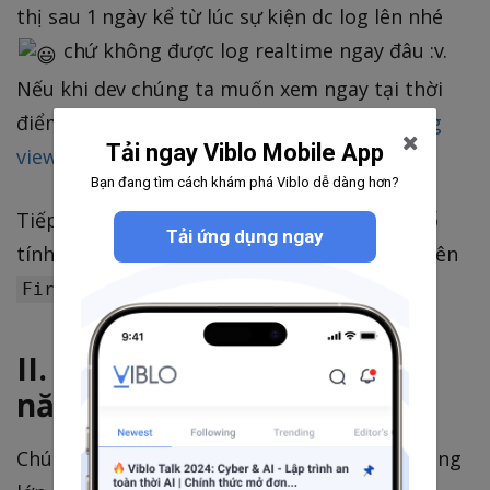
thị sau 1 ngày kể từ lúc sự kiện dc log lên nhé
chứ không được log realtime ngay đâu :v.
Nếu khi dev chúng ta muốn xem ngay tại thời
điểm log event để test thì có thể dùng
debug
Tải ngay Viblo Mobile App
view
).
Bạn đang tìm cách khám phá Viblo dễ dàng hơn?
Tiếp đến chúng ta hãy cùng đi sơ qua một số
Tải ứng dụng ngay
tính năng khá hay của
trên
Google Analytics
.
Firebase
II. Nhìn sơ qua một số tính
năng của GA.
Chúng ta cùng đi qua lần lượt một số tính năng