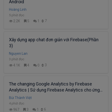
Android
Hoàng Linh
5 phút đọc
7
2.2K
5
1
Xây dựng app chat đơn giản với Firebase(Phần
3)
Nguyen Lan
3 phút đọc
3
4.1K
4
0
The changing Google Analytics by Firebase
Analytics | Sử dụng Firebase Analytics cho ứng
dụng của bạn
Bùi Thành Việt
4 phút đọc
6
967
3
1