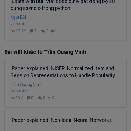
[Learn with Bui] Viết code xử lý bất đồng bộ sử
dụng asyncio trong python
Ngọt Bùi
7 phút đọc
4
12.2K
5
3
Bài viết khác từ Trần Quang Vinh
[Paper explained] NISER: Normalized Item and
Session Representations to Handle Popularity
Bias
Trần Quang Vinh
8 phút đọc
3
157
0
0
[Paper explained] Non-local Neural Networks