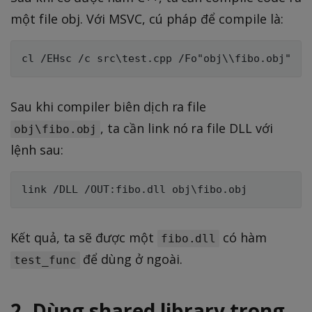
một file obj. Với MSVC, cú pháp để compile là:
Sau khi compiler biên dịch ra file
, ta cần link nó ra file DLL với
obj\fibo.obj
lệnh sau:
Kết quả, ta sẽ được một
có hàm
fibo.dll
để dùng ở ngoài.
test_func
2. Dùng shared library trong