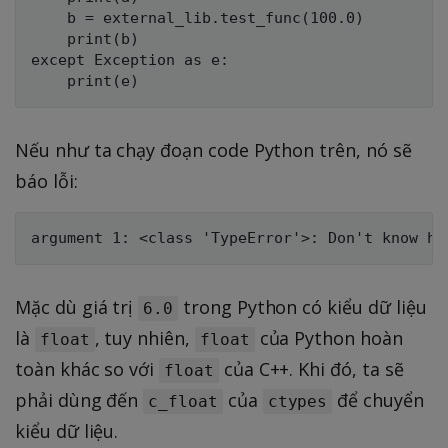
    b = external_lib.test_func(100.0)

    print(b)

except Exception as e:

Nếu như ta chạy đoạn code Python trên, nó sẽ
báo lỗi:
Mặc dù giá trị
trong Python có kiểu dữ liệu
6.0
là
, tuy nhiên,
của Python hoàn
float
float
toàn khác so với
của C++. Khi đó, ta sẽ
float
phải dùng đến
của
để chuyển
c_float
ctypes
kiểu dữ liệu.