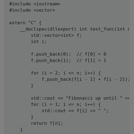
#include <iostream>

#include <vector>

extern "C" {

    __declspec(dllexport) int test_func(int n) 
        std::vector<int> f;

        int i;

        f.push_back(0);  // f[0] = 0

        f.push_back(1);  // f[1] = 1

        for (i = 2; i <= n; i++) {

            f.push_back(f[i - 1] + f[i - 2]);

        }

        std::cout << "Fibonacci up until " << n
        for (i = 1; i <= n; i++) {

            std::cout << f[i] << " ";

        }

        return f[n];

    }
