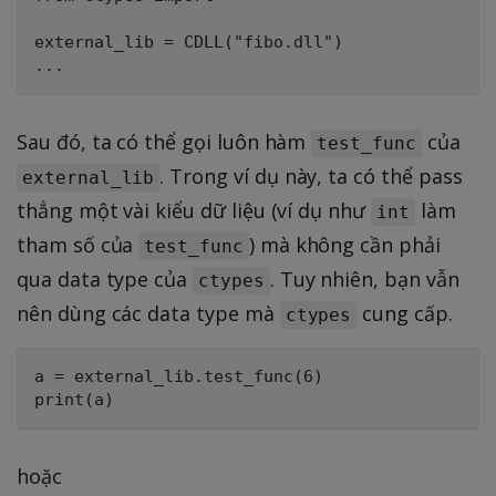
external_lib = CDLL("fibo.dll")

Sau đó, ta có thể gọi luôn hàm
của
test_func
. Trong ví dụ này, ta có thể pass
external_lib
thẳng một vài kiểu dữ liệu (ví dụ như
làm
int
tham số của
) mà không cần phải
test_func
qua data type của
. Tuy nhiên, bạn vẫn
ctypes
nên dùng các data type mà
cung cấp.
ctypes
a = external_lib.test_func(6)

hoặc