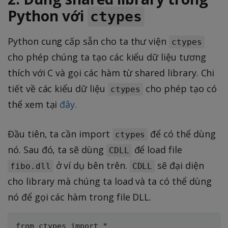
Python với
ctypes
Python cung cấp sẵn cho ta thư viện
ctypes
cho phép chúng ta tạo các kiểu dữ liệu tương
thích với C và gọi các hàm từ shared library. Chi
tiết về các kiểu dữ liệu
cho phép tạo có
ctypes
thể xem tại
đây.
Đầu tiên, ta cần import
để có thể dùng
ctypes
nó. Sau đó, ta sẽ dùng
để load file
CDLL
ở ví dụ bên trên.
sẽ đại diện
fibo.dll
CDLL
cho library mà chúng ta load và ta có thể dùng
nó để gọi các hàm trong file DLL.
from ctypes import *
