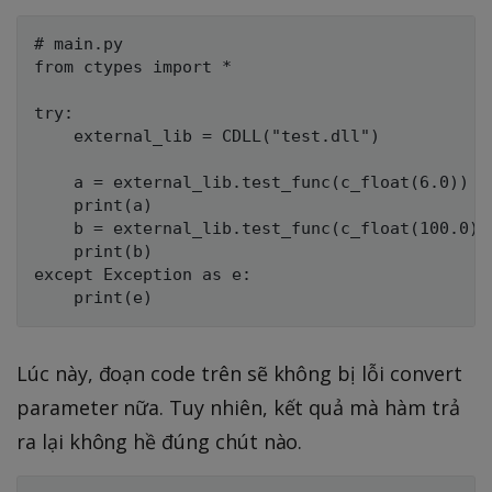
# main.py

from ctypes import *

try:

    external_lib = CDLL("test.dll")

    a = external_lib.test_func(c_float(6.0))

    print(a)

    b = external_lib.test_func(c_float(100.0))

    print(b)

except Exception as e:

Lúc này, đoạn code trên sẽ không bị lỗi convert
parameter nữa. Tuy nhiên, kết quả mà hàm trả
ra lại không hề đúng chút nào.