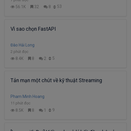
53
56.1K
32
8
Vì sao chọn FastAPI
Đào Hải Long
2 phút đọc
5
8.4K
8
2
Tản mạn một chút về kỹ thuật Streaming
Pham Minh Hoang
11 phút đọc
9
8.5K
8
1