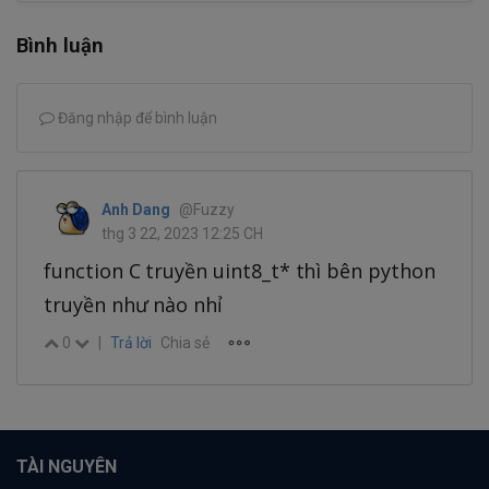
Bình luận
Đăng nhập để bình luận
Anh Dang
@Fuzzy
thg 3 22, 2023 12:25 CH
function C truyền uint8_t* thì bên python
truyền như nào nhỉ
0
|
Trả lời
Chia sẻ
TÀI NGUYÊN