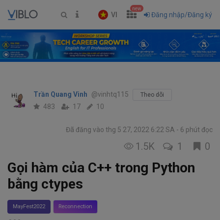
new
VI
Đăng nhập/Đăng ký
Trần Quang Vinh
@vinhtq115
Theo dõi
483
17
10
Đã đăng vào thg 5 27, 2022 6:22 SA
6 phút đọc
1.5K
1
0
Gọi hàm của C++ trong Python
bằng ctypes
MayFest2022
Reconnection