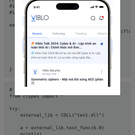
#include <iostream>

#include <vector>

extern "C" {

    __declspec(dllexport) float test_func(float
        if (97 <= a && a <= 122) {

            return a - 32;

        }

        return 1000000;

    }

# main.py

from ctypes import *

try:

    external_lib = CDLL("test.dll")

    a = external_lib.test_func(6.0)

    print(a)
