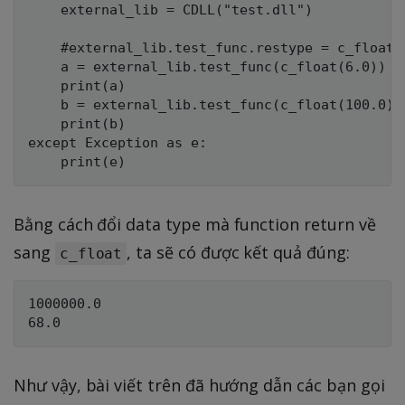
    external_lib = CDLL("test.dll")

    #external_lib.test_func.restype = c_float

    a = external_lib.test_func(c_float(6.0))

    print(a)

    b = external_lib.test_func(c_float(100.0))

    print(b)

except Exception as e:

Bằng cách đổi data type mà function return về
sang
, ta sẽ có được kết quả đúng:
c_float
1000000.0

Như vậy, bài viết trên đã hướng dẫn các bạn gọi