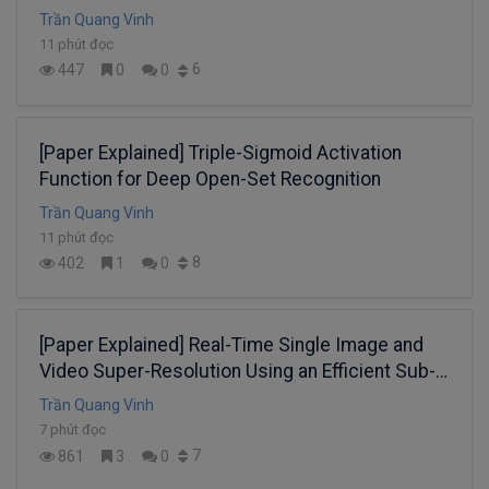
Trần Quang Vinh
11 phút đọc
6
447
0
0
[Paper Explained] Triple-Sigmoid Activation
Function for Deep Open-Set Recognition
Trần Quang Vinh
11 phút đọc
8
402
1
0
[Paper Explained] Real-Time Single Image and
Video Super-Resolution Using an Efficient Sub-
Pixel Convolutional Neural Network
Trần Quang Vinh
7 phút đọc
7
861
3
0