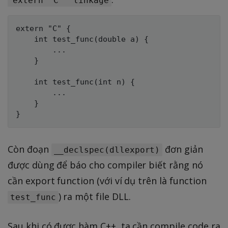
'extern "C"' linkage
extern "C" {

    int test_func(double a) {

        ...

    }

    int test_func(int n) {

        ...

    }

Còn đoạn
đơn giản
__declspec(dllexport)
được dùng để báo cho compiler biết rằng nó
cần export function (với ví dụ trên là function
) ra một file DLL.
test_func
Sau khi có được hàm C++, ta cần compile code ra