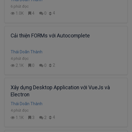
6 phút đọc
4
1.0K
4
0
Cải thiện FORMs với Autocomplete
Thái Doãn Thành
4 phút đọc
2
2.1K
0
0
Xây dựng Desktop Application với VueJs và
Electron
Thái Doãn Thành
4 phút đọc
4
1.1K
3
2