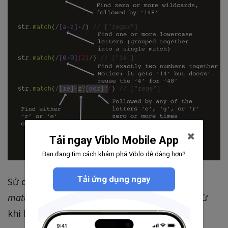
Tải ngay Viblo Mobile App
Bạn đang tìm cách khám phá Viblo dễ dàng hơn?
Tải ứng dụng ngay
Sử dụng parens () để chụp trong một nhóm
match
sẽ trả lại đầy đủ cộng với các nhóm, trừ
khi bạn sử dụng cờ g.