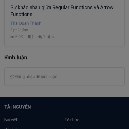
Sự khác nhau giữa Regular Functions và Arrow
Functions
Thái Doãn Thành
2 phút đọc
5
5.0K
1
2
Bình luận
Đăng nhập để bình luận
TÀI NGUYÊN
Bài viết
Tổ chức