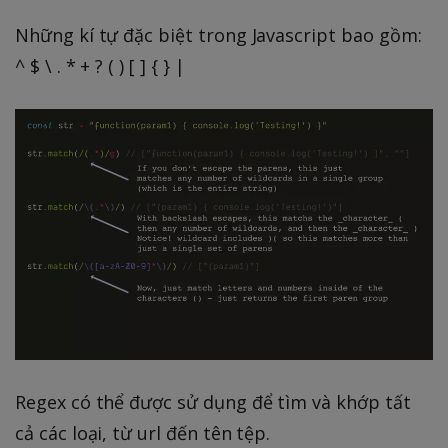
Những kí tự đặc biệt trong Javascript bao gồm:
^ $ \ . * + ? ( ) [ ] { } |
Regex có thể được sử dụng để tìm và khớp tất
cả các loại, từ url đến tên tệp.