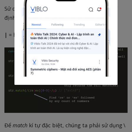
Sử dụng toán tử
|
bên trong parens
()
để chỉ
định nhóm đó khớp với cái gì.
|
= hoặc
Để
match
kí tự đặc biệt, chúng ta phải sử dụng \