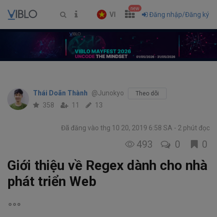
new
VI
Đăng nhập/Đăng ký
Thái Doãn Thành
@Junokyo
Theo dõi
358
11
13
Đã đăng vào thg 10 20, 2019 6:58 SA
2 phút đọc
493
0
0
Giới thiệu về Regex dành cho nhà
phát triển Web