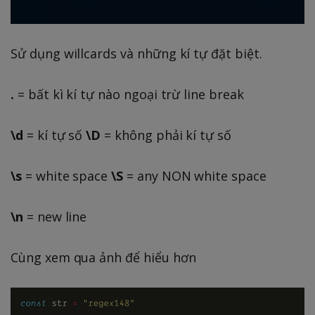
Sử dụng willcards và những kí tự đặt biệt.
.
= bất kì kí tự nào ngoại trừ line break
\d
= kí tự số
\D
= không phải kí tự số
\s
= white space
\S
= any NON white space
\n
= new line
Cùng xem qua ảnh để hiểu hơn