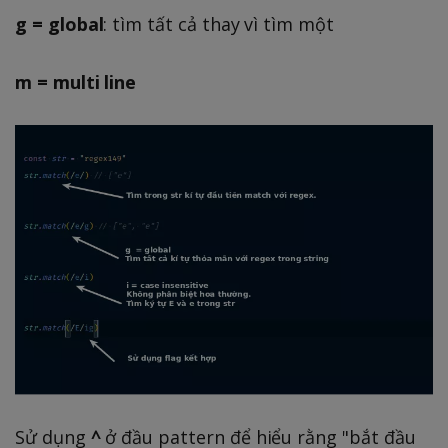
g = global
: tìm tất cả thay vì tìm một
m = multi line
Sử dụng
^
ở đầu pattern để hiểu rằng "bắt đầu