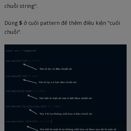
chuỗi string".
Dùng
$
ở cuối pattern để thêm điều kiện "cuối
chuỗi".