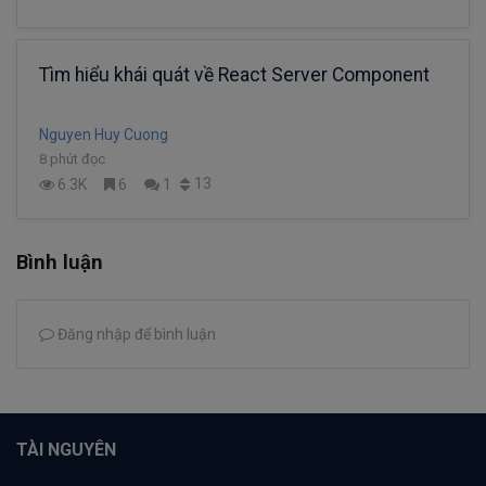
Tìm hiểu khái quát về React Server Component
Nguyen Huy Cuong
8 phút đọc
13
6.3K
6
1
Bình luận
Đăng nhập để bình luận
TÀI NGUYÊN