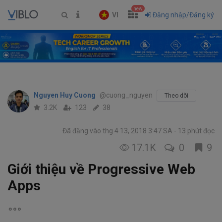
new
VI
Đăng nhập/Đăng ký
Nguyen Huy Cuong
@cuong_nguyen
Theo dõi
3.2K
123
38
Đã đăng vào thg 4 13, 2018 3:47 SA
13 phút đọc
17.1K
0
9
Giới thiệu về Progressive Web
Apps