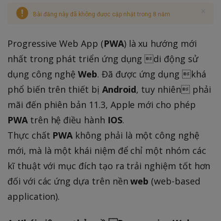
Bài đăng này đã không được cập nhật trong 8 năm
Progressive Web App (
PWA
) là xu hướng mới
nhất trong phát triển ứng dụng di động sử
dụng công nghệ
Web
. Đã được ứng dụng khá
phổ biến trên thiết bị
Android
, tuy nhiên phải
mãi đến phiên bản 11.3, Apple mới cho phép
PWA
trên hệ điều hành
IOS
.
Thực chất
PWA
không phải là một công nghệ
mới, mà là một khái niệm để chỉ một nhóm các
kĩ thuật với mục đích tạo ra trải nghiệm tốt hơn
đối với các ứng dựa trên nền
web
(web-based
application).