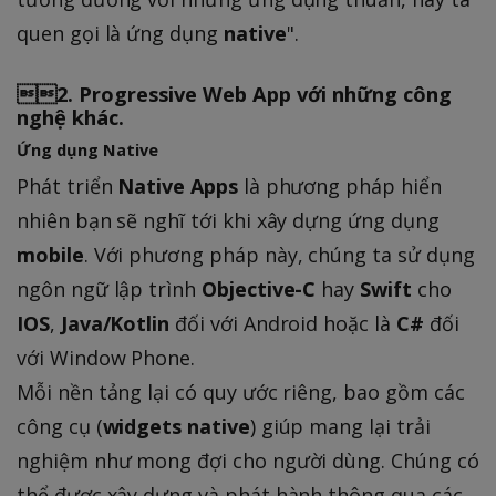
quen gọi là ứng dụng
native
".
2.
Progressive Web App
với những công
nghệ khác.
Ứng dụng Native
Phát triển
Native Apps
là phương pháp hiển
nhiên bạn sẽ nghĩ tới khi xây dựng ứng dụng
mobile
. Với phương pháp này, chúng ta sử dụng
ngôn ngữ lập trình
Objective-C
hay
Swift
cho
IOS
,
Java/Kotlin
đối với Android hoặc là
C#
đối
với Window Phone.
Mỗi nền tảng lại có quy ước riêng, bao gồm các
công cụ (
widgets native
) giúp mang lại trải
nghiệm như mong đợi cho người dùng. Chúng có
thể được xây dựng và phát hành thông qua các