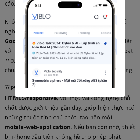
cáo.
Không cần phát hành trên
App Store
cũng có
nghĩa là bạn sẽ không cần sự chấp thuận của
Google
hay
Apple
để ứng dụng mình tạo ra đến
với người dùng. Phát hành các bản cập nhật bất
cứ khi nào mà không cần làm theo các tiêu
chuẩn, tiến trình phát hành gò bó của nền tảng.

PWA
về cơ bản là một ứng dụng web
HTML5/responsive
, với một vài công nghệ chủ
chốt được giới thiệu gần đây, giúp hiện thực hoá
những thuộc tính chủ chốt, tạo nên một
mobile-web-application
. Nếu bạn còn nhớ, thiết
bị iPhone đầu tiên không hề cho phép phát