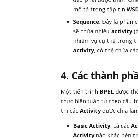
mô tả trong tập tin
WS
Sequence
: Đây là phần 
sẽ chứa nhiều
activity
(đ
nhiệm vụ cụ thể trong t
activity
, có thể chứa cá
4. Các thành ph
Một tiến trình
BPEL
được thể
thực hiện tuần tự theo cấu t
thì các
Activity
được chia là
Basic Activity
: Là các
Ac
Activity
nào khác bên tr