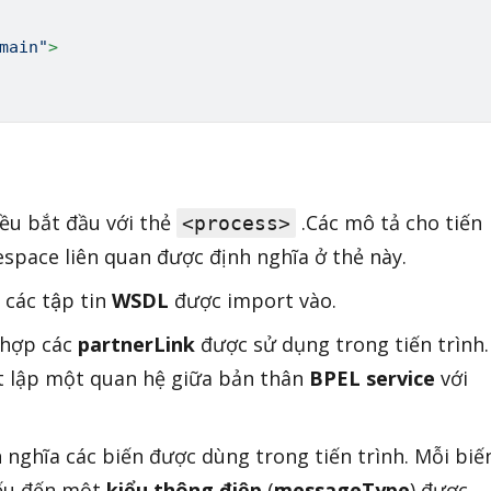
main
"
>
̀u bắt đầu với thẻ
.Các mô tả cho tiến
<process>
space liên quan được định nghĩa ở thẻ này.
 các tập tin
WSDL
được import vào.
 hợp các
partnerLink
được sử dụng trong tiến trình.
t lập một quan hệ giữa bản thân
BPEL service
với
h nghĩa các biến được dùng trong tiến trình. Mỗi biế
iếu đến một
kiểu thông điệp
(
messageType
) được