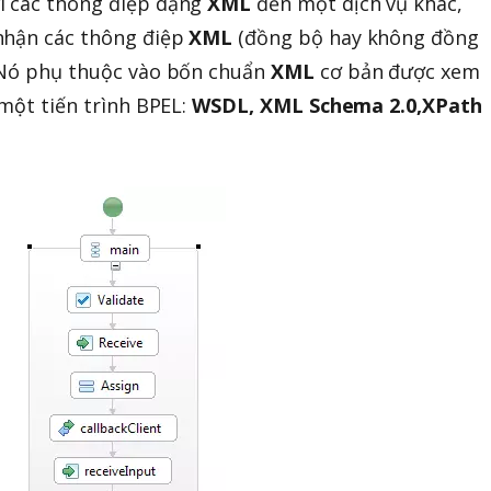
ửi các thông điệp dạng
XML
đến một dịch vụ khác,
 nhận các thông điệp
XML
(đồng bộ hay không đồng
ó phụ thuộc vào bốn chuẩn
XML
cơ bản được xem
i một tiến trình BPEL:
WSDL, XML Schema 2.0,XPath