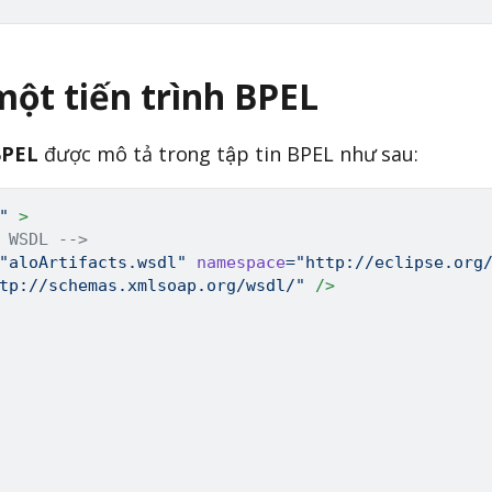
một tiến trình
BPEL
BPEL
được mô tả trong tập tin BPEL như sau:
"
>
 WSDL -->
"
aloArtifacts.wsdl
"
namespace
=
"
http://eclipse.org
tp://schemas.xmlsoap.org/wsdl/
"
/>