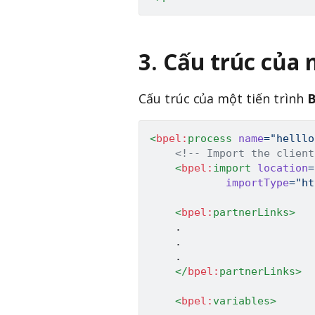
3. Cấu trúc của 
Cấu trúc của một tiến trình
<
bpel:
process
name
=
"
helllo
<!-- Import the client
<
bpel:
import
location
=
importType
=
"
ht
<
bpel:
partnerLinks
>
	.

	.

	.

</
bpel:
partnerLinks
>
<
bpel:
variables
>