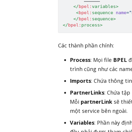
        ………………

</
bpel:
variables
>
<
bpel:
sequence
name
=
"
</
bpel:
sequence
>
</
bpel:
process
>
Các thành phần chính:
Process
: Mọi file
BPEL
đê
trình cũng như các name
Imports
: Chứa thông tin
PartnerLinks
: Chứa tập
Mỗi
partnerLink
sẽ thiế
một service bên ngoài.
Variables
: Phần này địn
đều phải được tham ch