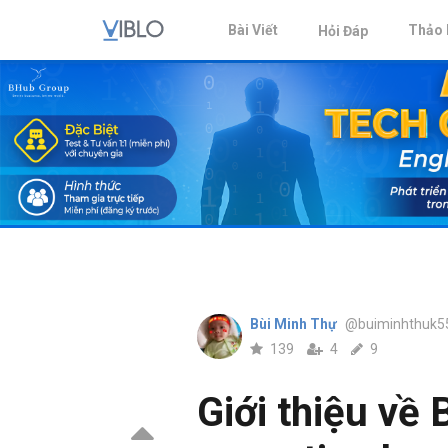
Bài Viết
Thảo 
Hỏi Đáp
Bùi Minh Thự
@buiminhthuk5
139
4
9
Giới thiệu về