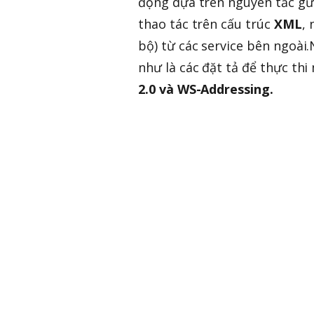
động dựa trên nguyên tắc g
thao tác trên cấu trúc
XML
,
bộ) từ các service bên ngoài.N
như là các đặt tả để thực th
2.0 và WS-Addressing.