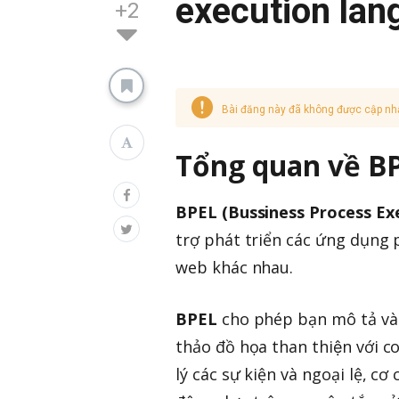
execution lan
+2
Bài đăng này đã không được cập nh
Tổng quan về
B
BPEL (Bussiness Process Ex
trợ phát triển các ứng dụng p
web khác nhau.
BPEL
cho phép bạn mô tả và x
thảo đồ họa than thiện với 
lý các sự kiện và ngoại lệ, cơ