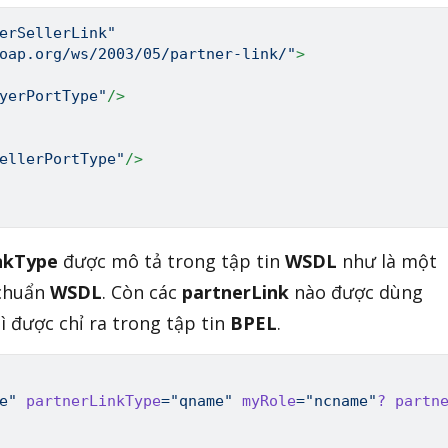
erSellerLink
"
oap.org/ws/2003/05/partner-link/
"
>
yerPortType
"
/>
ellerPortType
"
/>
nkType
được mô tả trong tập tin
WSDL
như là một
 chuẩn
WSDL
. Còn các
partnerLink
nào được dùng
ì được chỉ ra trong tập tin
BPEL
.
e
"
partnerLinkType
=
"
qname
"
myRole
=
"
ncname
"
?
partn