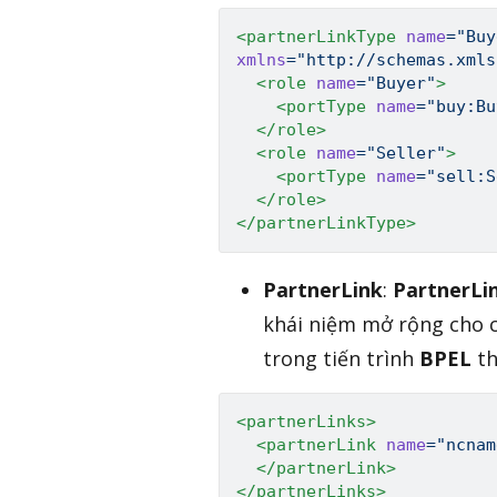
<
partnerLinkType
name
=
"
Buy
xmlns
=
"
http://schemas.xmls
<
role
name
=
"
Buyer
"
>
<
portType
name
=
"
buy:Bu
</
role
>
<
role
name
=
"
Seller
"
>
<
portType
name
=
"
sell:S
</
role
>
</
partnerLinkType
>
PartnerLink
:
PartnerLi
khái niệm mở rộng cho
trong tiến trình
BPEL
th
<
partnerLinks
>
<
partnerLink
name
=
"
ncnam
</
partnerLink
>
</
partnerLinks
>