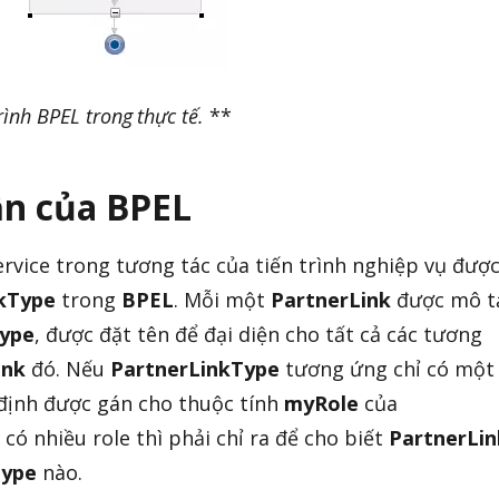
rình BPEL trong thực tế.
**
ần của
BPEL
service trong tương tác của tiến trình nghiệp vụ đượ
kType
trong
BPEL
. Mỗi một
PartnerLink
được mô t
Type
, được đặt tên để đại diện cho tất cả các tương
ink
đó. Nếu
PartnerLinkType
tương ứng chỉ có một
c định được gán cho thuộc tính
myRole
của
có nhiều role thì phải chỉ ra để cho biết
PartnerLin
Type
nào.