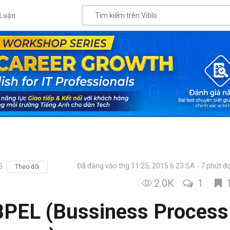
Luận
Đã đăng vào thg 11 25, 2015 6:23 SA
7 phút đ
5
Theo dõi
2.0K
1
 BPEL (Bussiness Process