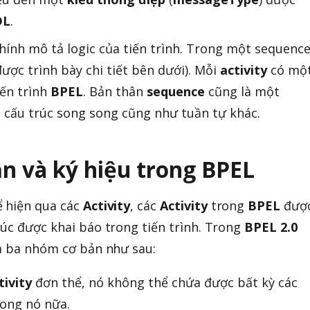
DL
.
chính mô tả logic của tiến trình. Trong một sequenc
ược trình bày chi tiết bên dưới). Mỗi
activity
có mộ
iến trình
BPEL
. Bản thân
sequence
cũng là một
c cấu trúc song song cũng như tuần tự khác.
ần và ký hiệu trong
BPEL
 hiện qua các
Activity
, các
Activity
trong
BPEL
đượ
rúc được khai báo trong tiến trình. Trong
BPEL 2.0
m ba nhóm cơ bản như sau:
tivity
đơn thể, nó không thể chứa được bất kỳ các
ong nó nữa.