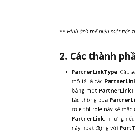
**
Hình ảnh thể hiện một tiến t
2. Các thành ph
PartnerLinkType
: Các 
mô tả là các
PartnerLin
bằng một
PartnerLink
tác thông qua
PartnerL
role thì role này sẽ mặ
PartnerLink
, nhưng nếu 
này hoạt động với
Port