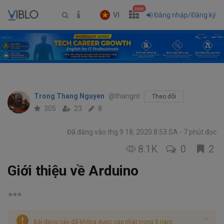
new
VI
Đăng nhập/Đăng ký
Trong Thang Nguyen
@thangnt
Theo dõi
305
23
8
Đã đăng vào thg 9 18, 2020 8:53 SA
7 phút đọc
8.1K
0
2
Giới thiệu về Arduino
Bài đăng này đã không được cập nhật trong 5 năm