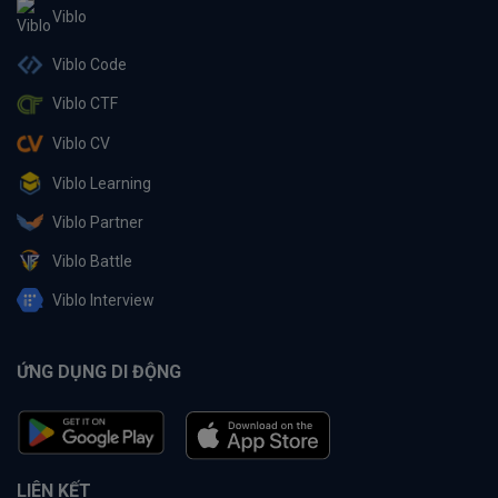
Viblo
Viblo Code
Viblo CTF
Viblo CV
Viblo Learning
Viblo Partner
Viblo Battle
Viblo Interview
ỨNG DỤNG DI ĐỘNG
LIÊN KẾT