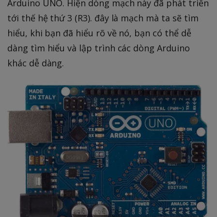
Arduino UNO. Hiện dòng mạch này đã phát triển
tới thế hệ thứ 3 (R3). đây là mạch mà ta sẽ tìm
hiểu, khi bạn đã hiểu rõ về nó, bạn có thể dễ
dàng tìm hiểu và lập trình các dòng Arduino
khác dễ dàng.