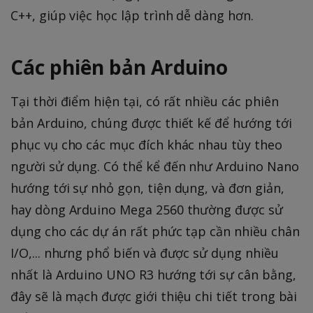
C++, giúp việc học lập trình dễ dàng hơn.
Các phiên bản Arduino
Tại thời điểm hiện tại, có rất nhiều các phiên
bản Arduino, chúng được thiết kế để hướng tới
phục vụ cho các mục đích khác nhau tùy theo
người sử dụng. Có thể kể đến như Arduino Nano
hướng tới sự nhỏ gọn, tiện dụng, và đơn giản,
hay dòng Arduino Mega 2560 thường được sử
dụng cho các dự án rất phức tạp cần nhiều chân
I/O,... nhưng phổ biến và được sử dụng nhiều
nhất là Arduino UNO R3 hướng tới sự cân bằng,
đây sẽ là mạch được giới thiệu chi tiết trong bài