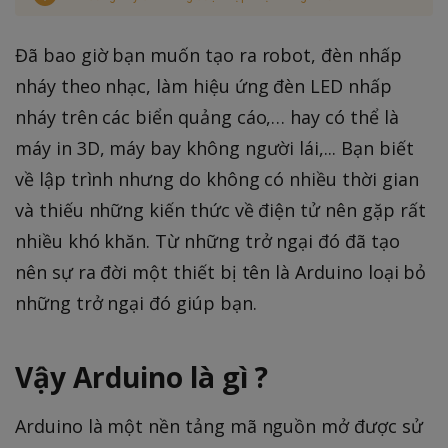
Đã bao giờ bạn muốn tạo ra robot, đèn nhấp
nháy theo nhạc, làm hiệu ứng đèn LED nhấp
nháy trên các biển quảng cáo,… hay có thể là
máy in 3D, máy bay không người lái,... Bạn biết
về lập trình nhưng do không có nhiều thời gian
và thiếu những kiến thức về điện tử nên gặp rất
nhiều khó khăn. Từ những trở ngại đó đã tạo
nên sự ra đời một thiết bị tên là Arduino loại bỏ
những trở ngại đó giúp bạn.
Vậy Arduino là gì ?
Arduino là một nền tảng mã nguồn mở được sử