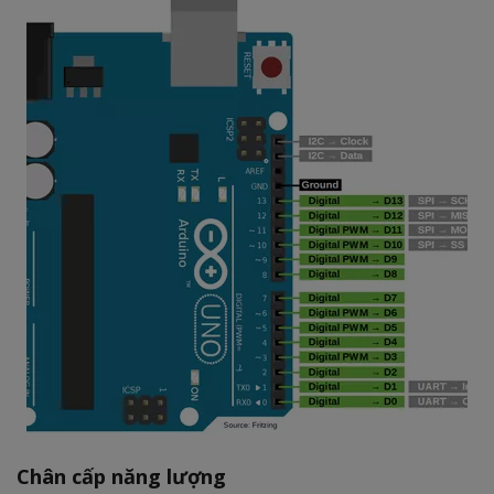
Chân cấp năng lượng