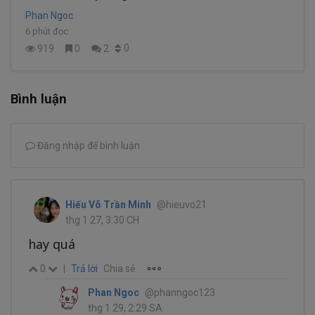
Phan Ngoc
6 phút đọc
0
919
0
2
Bình luận
Đăng nhập để bình luận
Hiếu Võ Trần Minh
@hieuvo21
thg 1 27, 3:30 CH
hay quá
0
|
Trả lời
Chia sẻ
Phan Ngoc
@phanngoc123
thg 1 29, 2:29 SA