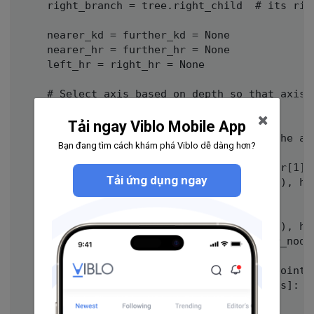
    right_branch = tree.right_child  # its righ
    nearer_kd = further_kd = None

    nearer_hr = further_hr = None

    left_hr = right_hr = None

    # Select axis based on depth so that axis 
    axis = depth % k

Tải ngay Viblo Mobile App
    # split the hyperplane depending on the axi
Bạn đang tìm cách khám phá Viblo dễ dàng hơn?
    if axis == 0:

        left_hr = [hr[0], (cur_node[0], hr[1][1
Tải ứng dụng ngay
        right_hr = [(cur_node[0],hr[0][1]), hr[
    if axis == 1:

        left_hr = [(hr[0][0], cur_node[1]), hr[
        right_hr = [hr[0], (hr[1][0], cur_node[
    # check which hyperplane the target point b
    if target_point[axis] <= cur_node[axis]:

        nearer_kd = left_branch
