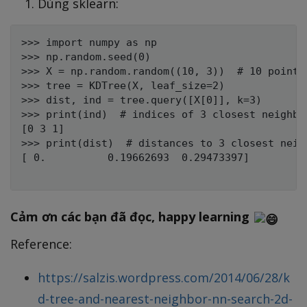
Dùng sklearn:
>>> import numpy as np

>>> np.random.seed(0)

>>> X = np.random.random((10, 3))  # 10 points 
>>> tree = KDTree(X, leaf_size=2)              
>>> dist, ind = tree.query([X[0]], k=3)        
>>> print(ind)  # indices of 3 closest neighbor
[0 3 1]

>>> print(dist)  # distances to 3 closest neigh
[ 0.          0.19662693  0.29473397]

Cảm ơn các bạn đã đọc, happy learning
Reference:
https://salzis.wordpress.com/2014/06/28/k
d-tree-and-nearest-neighbor-nn-search-2d-