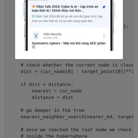
        further_kd = right_branch

        nearer_hr = left_hr

        further_hr = right_hr

    if target_point[axis] > cur_node[axis]:

        nearer_kd = right_branch

        further_kd = left_branch

        nearer_hr = right_hr

        further_hr = left_hr

    # check whether the current node is closer

    dist = (cur_node[0] - target_point[0])**2 
    if dist < distance:

        nearest = cur_node

        distance = dist

    # go deeper in the tree

    nearest_neighbor_search(nearer_kd, target_
    # once we reached the leaf node we check w
    # inside the hypersphere
