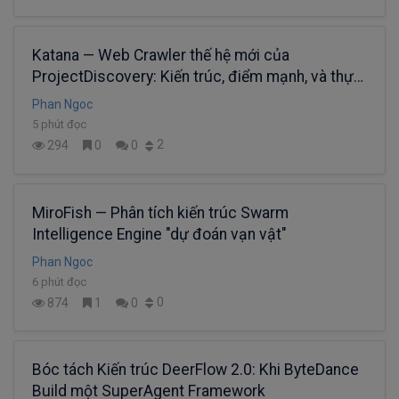
Katana — Web Crawler thế hệ mới của
ProjectDiscovery: Kiến trúc, điểm mạnh, và thực
chiến
Phan Ngoc
5 phút đọc
2
294
0
0
MiroFish — Phân tích kiến trúc Swarm
Intelligence Engine "dự đoán vạn vật"
Phan Ngoc
6 phút đọc
0
874
1
0
Bóc tách Kiến trúc DeerFlow 2.0: Khi ByteDance
Build một SuperAgent Framework