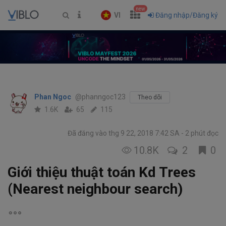
new
VI
Đăng nhập/Đăng ký
Phan Ngoc
@phanngoc123
Theo dõi
1.6K
65
115
Đã đăng vào thg 9 22, 2018 7:42 SA
2 phút đọc
10.8K
2
0
Giới thiệu thuật toán Kd Trees
(Nearest neighbour search)