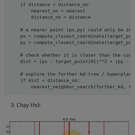
    if distance < distance_nn:

        nearest_nn = nearest

        distance_nn = distance

    # a nearer point (px,py) could only be in 
    px = compute_closest_coordinate(target_poi
    py = compute_closest_coordinate(target_poi
    # check whether it is closer than the curr
    dist = (px - target_point[0])**2 + (py - ta
    # explore the further kd-tree / hyperplane 
    if dist < distance_nn:

Chạy thử: