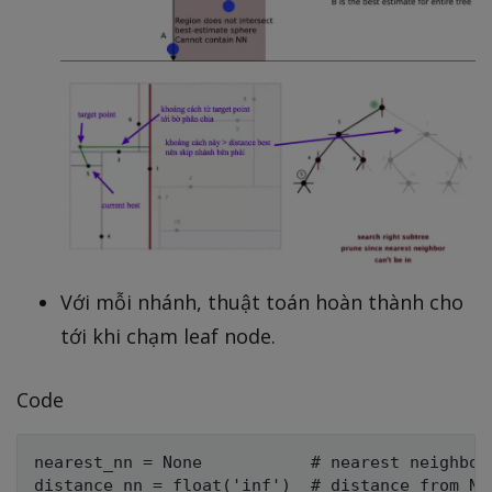
Với mỗi nhánh, thuật toán hoàn thành cho
tới khi chạm leaf node.
Code
nearest_nn = None           # nearest neighbor 
distance_nn = float('inf')  # distance from NN 