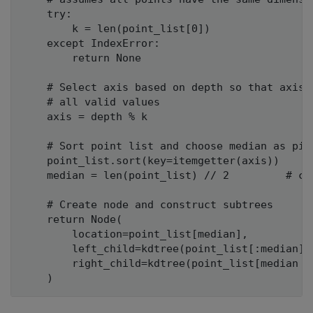
    try:

        k = len(point_list[0])

    except IndexError:

        return None

    # Select axis based on depth so that axis c
    # all valid values

    axis = depth % k

    # Sort point list and choose median as pivo
    point_list.sort(key=itemgetter(axis))

    median = len(point_list) // 2         # cho
    # Create node and construct subtrees

    return Node(

        location=point_list[median],

        left_child=kdtree(point_list[:median], 
        right_child=kdtree(point_list[median + 