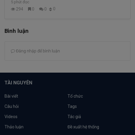
5 phút đọc
0
294
0
0
Bình luận
Đăng nhập để bình luận
TÀI NGUYÊN
Bài viết
Tổ chức
Câu hỏi
Tags
Videos
Tác giả
Thảo luận
Đề xuất hệ thống