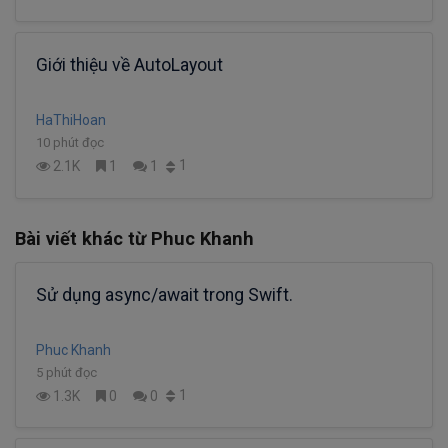
Giới thiệu về AutoLayout
HaThiHoan
10 phút đọc
1
2.1K
1
1
Bài viết khác từ Phuc Khanh
Sử dụng async/await trong Swift.
Phuc Khanh
5 phút đọc
1
1.3K
0
0