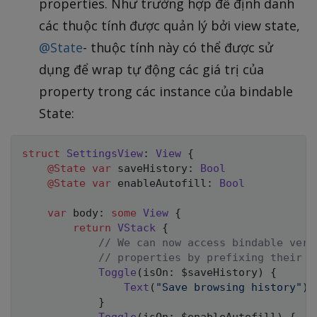
properties. Như trường hợp để định danh
các thuộc tính được quản lý bởi view state,
@State
- thuộc tính này có thể được sử
dụng để wrap tự động các giá trị của
property trong các instance của bindable
State:
struct
SettingsView
:
View
{
@State
var
 saveHistory
:
Bool
@State
var
 enableAutofill
:
Bool
var
 body
:
some
View
{
return
VStack
{
// We can now access bindable vers
// properties by prefixing their n
Toggle
(
isOn
:
 $saveHistory
)
{
Text
(
"Save browsing history"
)
}