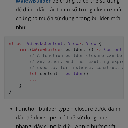
@ViewBuilder
để chúng ta có thể sử dụng
để đánh dấu các tham số trong closure mà
chúng ta muốn sử dụng trong builder mới
như:
struct
VStack
<
Content
:
View
>
:
View
{
init
(
@ViewBuilder
 builder
:
(
)
->
Content
)
// A function builder closure can be c
// any other, and the resulting expres
// used to, for instance, construct a 
let
 content 
=
builder
(
)
...
}
}
Function builder type + closure được đánh
dấu để developer có thể sử dụng nhẹ
nhàng, đây cũng là điều Apple hướng tới