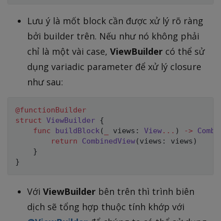
Lưu ý là mốt block cần được xử lý rõ ràng
bởi builder trên. Nếu như nó không phải
chỉ là một vài case,
ViewBuilder
có thể sử
dụng variadic parameter để xử lý closure
như sau:
@functionBuilder
struct
ViewBuilder
{
func
buildBlock
(
_
 views
:
View
...
)
->
Combi
return
CombinedView
(
views
:
 views
)
}
}
Với
ViewBuilder
bên trên thì trình biên
dịch sẽ tổng hợp thuộc tính khớp với