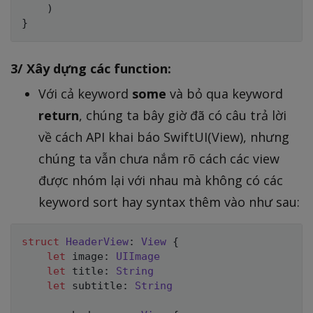
)
}
3/ Xây dựng các function:
Với cả keyword
some
và bỏ qua keyword
return
, chúng ta bây giờ đã có câu trả lời
về cách API khai báo SwiftUI(View), nhưng
chúng ta vẫn chưa nắm rõ cách các view
được nhóm lại với nhau mà không có các
keyword sort hay syntax thêm vào như sau:
struct
HeaderView
:
View
{
let
 image
:
UIImage
let
 title
:
String
let
 subtitle
:
String