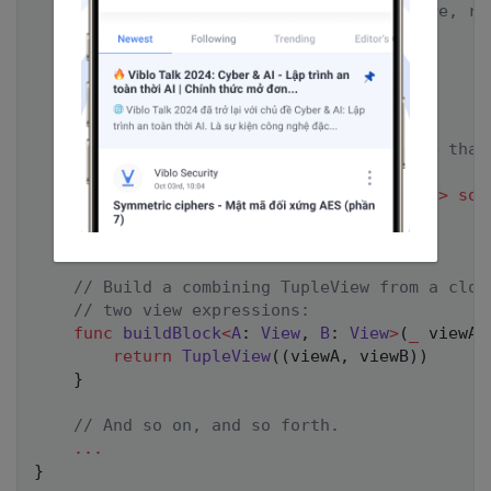
// Build a value from an empty closure, re
// empty view in this case:
func
buildBlock
(
)
->
EmptyView
{
return
EmptyView
(
)
}
// Build a single view from a closure that
// view expression:
func
buildBlock
<
V
:
View
>
(
_
 view
:
V
)
->
som
return
 view

}
// Build a combining TupleView from a clos
// two view expressions:
func
buildBlock
<
A
:
View
,
B
:
View
>
(
_
 viewA
:
return
TupleView
(
(
viewA
,
 viewB
)
)
}
// And so on, and so forth.
...
}