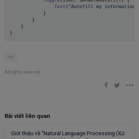
Toggle
(
isOn
:
 $enableAutofill
)
{
Text
(
"Autofill my information"
}
}
}
}
iOS
All rights reserved
Bài viết liên quan
Giới thiệu về "Natural Language Processing (Xử