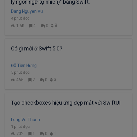
lý ngôn ngữ tự nhiên)" bằng Swift.
Dang Nguyen Vu
4 phút đọc
8
1.6K
4
0
Có gì mới ở Swift 5.0?
Đỗ Tiến Hưng
5 phút đọc
3
465
2
0
Tạo checkboxes hiệu ứng đẹp mắt với SwiftUI
Long Vu Thanh
1 phút đọc
1
702
1
0