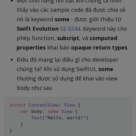
Một tính năng nồi bật khi chúng ta nhìn
thấy vào các sample code đã được chia sẻ
nó là keyword
some
- được giới thiệu từ
Swift Evolution
SE-0244
. Keyword này cho
phép function,
subcript
, và
computed
properties
khai báo
opaque return types
.
Điều đó mang lại điều gì cho developer
chúng ta? Khi sử dụng SwiftUI,
some
thường được sử dụng để khai váo view
body như sau
struct
ContentView
:
View
{
var
 body
:
some
View
{
Text
(
"Hello, world!"
)
}
}