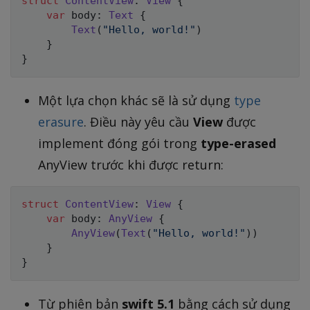
struct
ContentView
:
View
{
var
 body
:
Text
{
Text
(
"Hello, world!"
)
}
}
Một lựa chọn khác sẽ là sử dụng
type
erasure
. Điều này yêu cầu
View
được
implement đóng gói trong
type-erased
AnyView trước khi được return:
struct
ContentView
:
View
{
var
 body
:
AnyView
{
AnyView
(
Text
(
"Hello, world!"
)
)
}
}
Từ phiên bản
swift 5.1
bằng cách sử dụng