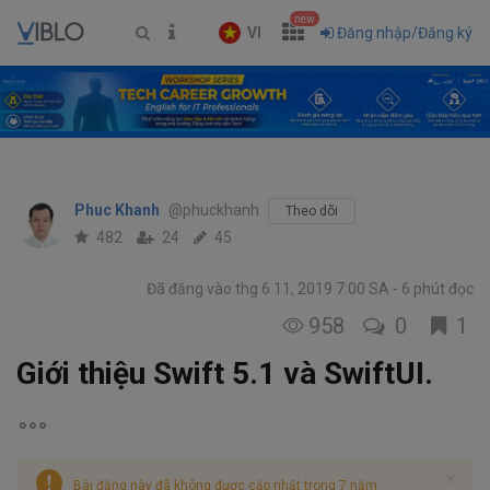
new
VI
Đăng nhập/Đăng ký
Phuc Khanh
@phuckhanh
Theo dõi
482
24
45
Đã đăng vào thg 6 11, 2019 7:00 SA
6 phút đọc
958
0
1
Giới thiệu Swift 5.1 và SwiftUI.
Bài đăng này đã không được cập nhật trong 7 năm