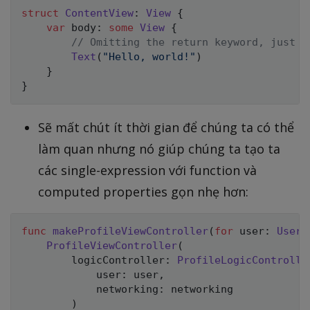
struct
ContentView
:
View
{
var
 body
:
some
View
{
// Omitting the return keyword, just l
Text
(
"Hello, world!"
)
}
}
Sẽ mất chút ít thời gian để chúng ta có thể
làm quan nhưng nó giúp chúng ta tạo ta
các single-expression với function và
computed properties gọn nhẹ hơn:
func
makeProfileViewController
(
for
 user
:
User
)
ProfileViewController
(
        logicController
:
ProfileLogicControlle
            user
:
 user
,
            networking
:
 networking

)