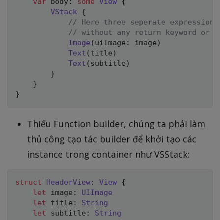
var
 body
:
some
View
{
VStack
{
// Here three seperate expressions
// without any return keyword or a
Image
(
uiImage
:
 image
)
Text
(
title
)
Text
(
subtitle
)
}
}
}
Thiếu Function builder, chúng ta phải làm
thủ công tạo tác builder để khởi tạo các
instance trong container như VSStack:
struct
HeaderView
:
View
{
let
 image
:
UIImage
let
 title
:
String
let
 subtitle
:
String