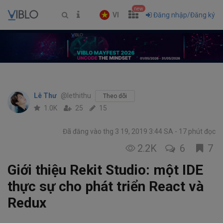
new
VI
Đăng nhập/Đăng ký
Lê Thư
@lethithu
Theo dõi
1.0K
25
15
Đã đăng vào thg 3 19, 2019 3:44 SA
17 phút đọc
2.2K
6
7
Giới thiệu Rekit Studio: một IDE
thực sự cho phát triển React và
Redux