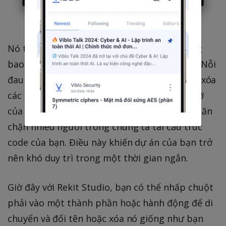
Nó trông thật điên rồ đến mức bạn sẽ không
bao giờ muốn làm nó bằng tay, phải không? Nỗi
đau tương tự tồn tại trong việc di chuyển và xóa
các
component
và
action
. Không có sự giúp đỡ
của công cụ, nỗi đau này được sử dụng để ngăn
chặn nhiều người trong chúng ta tái cấu trúc
code của bạn. Điều này khiến dự án của bạn trở
nên khó duy trì trong một thời gian ngắn.
Giờ đây với Rekit Studio, bạn có thể nhấp chuột
phải vào một thành phần hoặc hành động để di
chuyển và đổi tên hoặc xóa nó giống như bạn