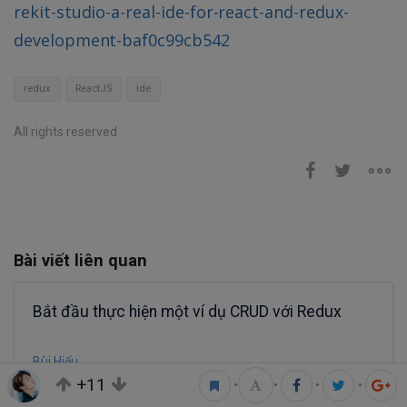
rekit-studio-a-real-ide-for-react-and-redux-
development-baf0c99cb542
redux
ReactJS
ide
All rights reserved
Bài viết liên quan
Bắt đầu thực hiện một ví dụ CRUD với Redux
Bùi Hiếu
+11
5 phút đọc
•
•
•
•
22
6.8K
10
21