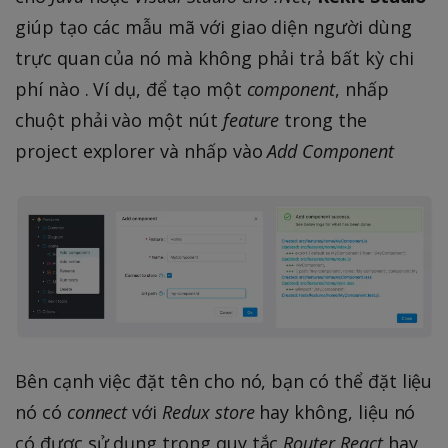
giúp tạo các mẫu mã với giao diện người dùng
trực quan của nó mà không phải trả bất kỳ chi
phí nào . Ví dụ, để tạo một
component
, nhấp
chuột phải vào một nút
feature
trong the
project explorer và nhấp vào
Add Component
Bên cạnh việc đặt tên cho nó, bạn có thể đặt liệu
nó có
connect
với
Redux store
hay không, liệu nó
có được sử dụng trong quy tắc
Router React
hay