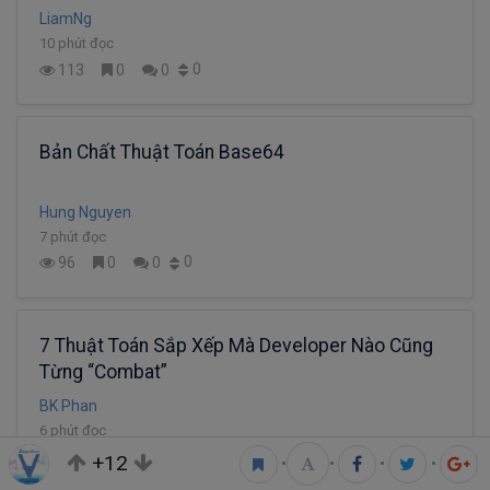
LiamNg
10 phút đọc
0
113
0
0
Bản Chất Thuật Toán Base64
Hung Nguyen
7 phút đọc
0
96
0
0
7 Thuật Toán Sắp Xếp Mà Developer Nào Cũng
Từng “Combat”
BK Phan
6 phút đọc
0
90
0
0
+12
•
•
•
•