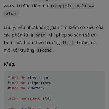
vào vị trí đầu tiên mà
(comp(*it, val) ==
.
false)
Lưu ý, nếu như không gian tìm kiếm có kiểu của
các phần tử là
, thì phép so sánh sẽ ưu
pair
tiên thực hiện theo trường
trước, rồi
first
mới tới trường
.
second
Ví dụ:
#
include
<iostream>
#
include
<algorithm>
#
include
<vector>
using
namespace
 std
;
bool
comp
(
int
 a
,
int
 b
)