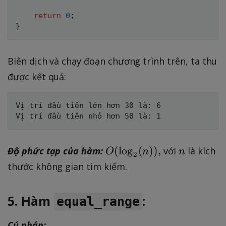
return
0
;
}
Biên dịch và chạy đoạn chương trình trên, ta thu
được kết quả:
Vị trí đầu tiên lớn hơn 30 là: 6

O
n
(
lo
g
(
))
,
Độ phức tạp của hàm:
với
là kích
O
n
n
2
(
thước không gian tìm kiếm.
\l
o
5. Hàm
:
equal_range
g
_
Cú pháp: