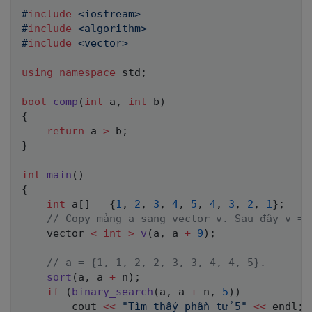
#
include
<iostream>
#
include
<algorithm>
#
include
<vector>
using
namespace
 std
;
bool
comp
(
int
 a
,
int
 b
)
{
return
 a 
>
 b
;
}
int
main
(
)
{
int
 a
[
]
=
{
1
,
2
,
3
,
4
,
5
,
4
,
3
,
2
,
1
}
;
// Copy mảng a sang vector v. Sau đây v =
    vector 
<
int
>
v
(
a
,
 a 
+
9
)
;
// a = {1, 1, 2, 2, 3, 3, 4, 4, 5}.
sort
(
a
,
 a 
+
 n
)
;
if
(
binary_search
(
a
,
 a 
+
 n
,
5
)
)
        cout 
<<
"Tìm thấy phần tử 5"
<<
 endl
;