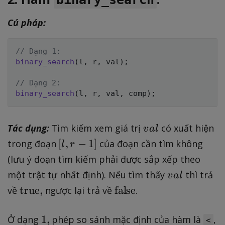
Cú pháp:
// Dạng 1:
binary_search
(
l
,
 r
,
 val
)
;
// Dạng 2:
binary_search
(
l
,
 r
,
 val
,
 comp
)
;
v
Tác dụng:
Tìm kiếm xem giá trị
có xuất hiện
v
a
l
a
[
[
,
−
1
]
trong đoạn
của đoạn cần tìm không
l
r
l
l
(lưu ý đoạn tìm kiếm phải được sắp xếp theo
,
v
một trật tự nhất định). Nếu tìm thấy
thì trả
v
a
l
r
a
\
\
true
,
false
về
ngược lại trả về
.
-
l
t
t
1
e
e
1
1
,
Ở dạng
phép so sánh mặc định của hàm là
,
]
<