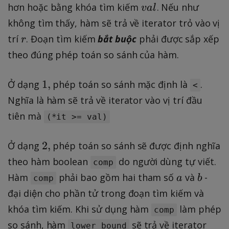
l
v
hơn hoặc bằng khóa tìm kiếm
. Nếu như
v
a
l
,
a
không tìm thấy, hàm sẽ trả về iterator trỏ vào vị
r
l
r
trí
. Đoạn tìm kiếm
bắt buộc
phải được sắp xếp
r
-
theo đúng phép toán so sánh của hàm.
1
]
1
1
,
Ở dạng
phép toán so sánh mặc định là
.
<
,
Nghĩa là hàm sẽ trả về iterator vào vị trí đầu
tiên mà
(*it >= val)
2
2
,
Ở dạng
phép toán so sánh sẽ được định nghĩa
,
theo hàm boolean
do người dùng tự viết.
comp
a
b
Hàm
phải bao gồm hai tham số
và
-
a
b
comp
đại diện cho phần tử trong đoạn tìm kiếm và
khóa tìm kiếm. Khi sử dụng hàm
làm phép
comp
so sánh, hàm
sẽ trả về iterator
lower_bound