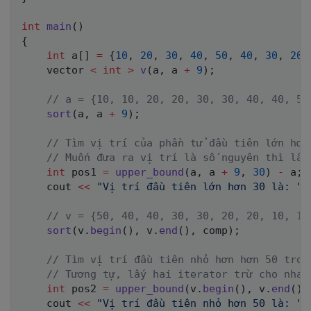
int
main
(
)
{
int
 a
[
]
=
{
10
,
20
,
30
,
40
,
50
,
40
,
30
,
20
,
    vector 
<
int
>
v
(
a
,
 a 
+
9
)
;
// a = {10, 10, 20, 20, 30, 30, 40, 40, 50
sort
(
a
,
 a 
+
9
)
;
// Tìm vị trí của phần tử đầu tiên lớn h
// Muốn đưa ra vị trí là số nguyên thì lấ
int
 pos1 
=
upper_bound
(
a
,
 a 
+
9
,
30
)
-
 a
;
    cout 
<<
"Vị trí đầu tiên lớn hơn 30 là: "
// v = {50, 40, 40, 30, 30, 20, 20, 10, 10
sort
(
v
.
begin
(
)
,
 v
.
end
(
)
,
 comp
)
;
// Tìm vị trí đầu tiên nhỏ hơn hơn 50 tro
// Tương tự, lấy hai iterator trừ cho nhau đ
int
 pos2 
=
upper_bound
(
v
.
begin
(
)
,
 v
.
end
(
)
,
    cout 
<<
"Vị trí đầu tiên nhỏ hơn 50 là: "