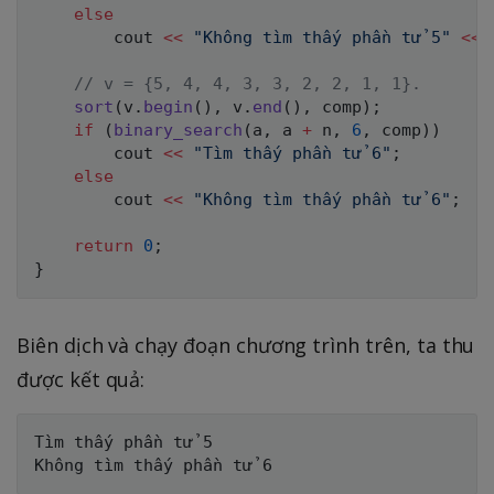
else
        cout 
<<
"Không tìm thấy phần tử 5"
<<
 
// v = {5, 4, 4, 3, 3, 2, 2, 1, 1}.
sort
(
v
.
begin
(
)
,
 v
.
end
(
)
,
 comp
)
;
if
(
binary_search
(
a
,
 a 
+
 n
,
6
,
 comp
)
)
        cout 
<<
"Tìm thấy phần tử 6"
;
else
        cout 
<<
"Không tìm thấy phần tử 6"
;
return
0
;
}
Biên dịch và chạy đoạn chương trình trên, ta thu
được kết quả:
Tìm thấy phần tử 5
