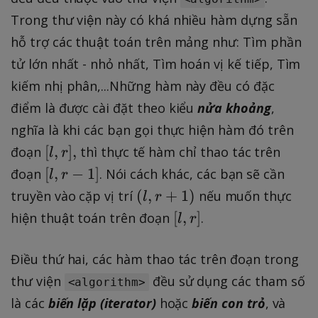
Trong thư viện này có khá nhiều hàm dựng sẵn
hỗ trợ các thuật toán trên mảng như: Tìm phần
tử lớn nhất - nhỏ nhất, Tìm hoán vị kế tiếp, Tìm
kiếm nhị phân,...Những hàm này đều có đặc
điểm là được cài đặt theo kiểu
nửa khoảng
,
nghĩa là khi các bạn gọi thực hiện hàm đó trên
[
[
,
]
,
đoạn
thì thực tế hàm chỉ thao tác trên
l
r
l
[
[
,
−
1
]
đoạn
. Nói cách khác, các bạn sẽ cần
l
r
,
l
(l
(
,
+
1
)
truyền vào cặp vị trí
nếu muốn thực
l
r
r
,
,
[
[
,
]
hiện thuật toán trên đoạn
.
l
r
]
r
r
l
,
-
+
,
Điều thứ hai, các hàm thao tác trên đoạn trong
1
1
r
thư viện
đều sử dụng các tham số
]
<algorithm>
)
]
là các
biến lặp (iterator)
hoặc
biến con trỏ
, và