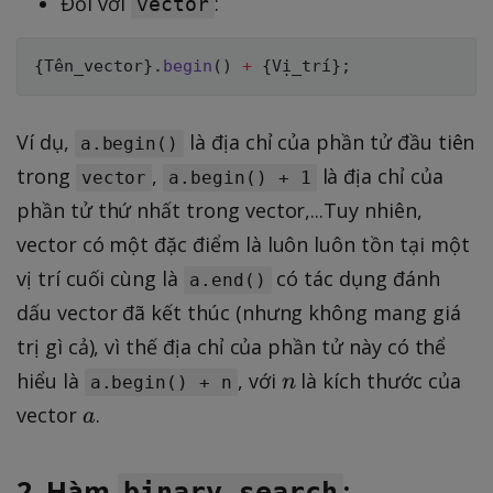
Đối với
1
:
vector
,
.
{
Tên_vector
}
.
begin
(
)
+
{
Vị_trí
}
;
.
.
Ví dụ,
là địa chỉ của phần tử đầu tiên
a.begin()
trong
,
là địa chỉ của
vector
a.begin() + 1
phần tử thứ nhất trong vector,...Tuy nhiên,
vector có một đặc điểm là luôn luôn tồn tại một
vị trí cuối cùng là
có tác dụng đánh
a.end()
dấu vector đã kết thúc (nhưng không mang giá
trị gì cả), vì thế địa chỉ của phần tử này có thể
n
hiểu là
, với
là kích thước của
n
a.begin() + n
a
vector
.
a
2. Hàm
:
binary_search