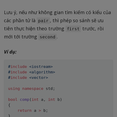
a
l
Lưu ý, nếu như không gian tìm kiếm có kiểu của
các phần tử là
, thì phép so sánh sẽ ưu
pair
tiên thực hiện theo trường
trước, rồi
first
mới tới trường
.
second
Ví dụ:
#
include
<iostream>
#
include
<algorithm>
#
include
<vector>
using
namespace
 std
;
bool
comp
(
int
 a
,
int
 b
)
{
return
 a 
>
 b
;
}