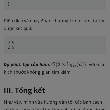
}
Biên dịch và chạy đoạn chương trình trên, ta thu
được kết quả:
3 6

O
n
(
2
×
lo
g
(
))
,
Độ phức tạp của hàm:
với
là
O
n
n
2
(
kích thước không gian tìm kiếm.
2
\
III. Tổng kết
ti
m
e
Như vậy, mình vừa hướng dẫn tới các bạn cách
s
sử dụng bốn hàm Tìm kiếm nhị phân được dựng