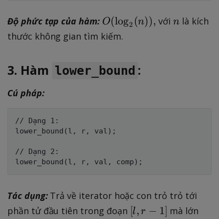
O
n
(
lo
g
(
))
,
Độ phức tạp của hàm:
với
là kích
O
n
n
2
(
thước không gian tìm kiếm.
\l
o
3. Hàm
:
lower_bound
g
_
Cú pháp:
2
(
n
// Dạng 1:

lower_bound(l, r, val);

)
),
// Dạng 2:

Tác dụng:
Trả về iterator hoặc con trỏ trỏ tới
[
[
,
−
1
]
phần tử đầu tiên trong đoạn
mà lớn
l
r