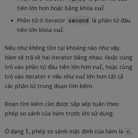
v
tiên lớn hơn hoặc bằng khóa
.
v
a
l
a
Phần tử ở iterator
là phần tử đầu
second
l
v
tiên lớn khóa
.
v
a
l
a
l
Nếu như không tồn tại khoảng nào như vậy,
hàm sẽ trả về hai iterator bằng nhau: Hoặc cùng
v
,
trỏ vào phần tử đầu tiên lớn hơn
hoặc cùng
v
a
l
a
r
v
trỏ vào iterator
nếu như
lớn hơn tất cả
r
v
a
l
l,
a
các phần tử trong đoạn tìm kiếm.
l
Đoạn tìm kiếm cần được sắp xếp tuân theo
phép so sánh của hàm trước khi sử dụng.
1
1
,
Ở dạng
phép so sánh mặc định của hàm là
,
<