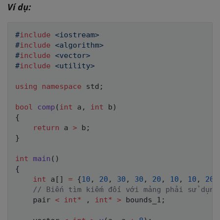
Ví dụ:
#
include
<iostream>
#
include
<algorithm>
#
include
<vector>
#
include
<utility>
using
namespace
 std
;
bool
comp
(
int
 a
,
int
 b
)
{
return
 a 
>
 b
;
}
int
main
(
)
{
int
 a
[
]
=
{
10
,
20
,
30
,
30
,
20
,
10
,
10
,
20
}
// Biến tìm kiếm đối với mảng phải sử dụn
    pair 
<
int
*
,
int
*
>
 bounds_1
;