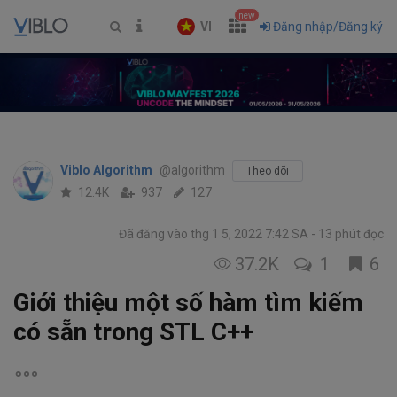
new
VI
Đăng nhập/Đăng ký
Viblo Algorithm
@algorithm
Theo dõi
12.4K
937
127
Đã đăng vào thg 1 5, 2022 7:42 SA
13 phút đọc
37.2K
1
6
Giới thiệu một số hàm tìm kiếm
có sẵn trong STL C++