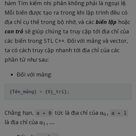
hàm Tìm kiếm nhị phân không phải là ngoại lệ.
Mỗi biến được tạo ra trong khi lập trình đều có
địa chỉ cụ thể trong bộ nhớ, và các
biến lặp
hoặc
con trỏ
sẽ giúp chúng ta truy cập tới địa chỉ của
các biến trong STL C++. Đối với mảng và vector,
ta có cách truy cập nhanh tới địa chỉ của các
phần tử như sau:
Đối với mảng:
{
Tên_mảng
}
+
{
Vị_trí
}
;
a
,
Chẳng hạn,
tức là địa chỉ của
a
a + 0
a + 1
0
_
a
,
...
là địa chỉ của
a
1
0
_
,