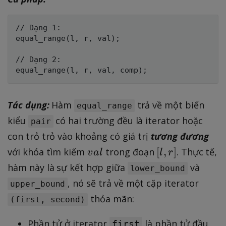
2
(
n
// Dạng 1:

equal_range(l, r, val);

)
),
// Dạng 2:

Tác dụng:
Hàm
trả về một biến
equal_range
kiểu
có hai trường đều là iterator hoặc
pair
con trỏ trỏ vào khoảng có giá trị
tương đương
v
[
[
,
]
với khóa tìm kiếm
trong đoạn
. Thực tế,
v
a
l
l
r
a
l
hàm này là sự kết hợp giữa
và
lower_bound
l
,
, nó sẽ trả về một cặp iterator
upper_bound
r
thỏa mãn:
(first, second)
]
Phần tử ở iterator
là phần tử đầu
first