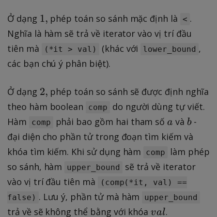
]
1
1
,
Ở dạng
phép toán so sánh mặc định là
.
<
,
Nghĩa là hàm sẽ trả về iterator vào vị trí đầu
tiên mà
(khác với
,
(*it > val)
lower_bound
các bạn chú ý phân biệt).
2
2
,
Ở dạng
phép toán so sánh sẽ được định nghĩa
,
theo hàm boolean
do người dùng tự viết.
comp
a
b
Hàm
phải bao gồm hai tham số
và
-
a
b
comp
đại diện cho phần tử trong đoạn tìm kiếm và
khóa tìm kiếm. Khi sử dụng hàm
làm phép
comp
so sánh, hàm
sẽ trả về iterator
upper_bound
vào vị trí đầu tiên mà
(comp(*it, val) ==
. Lưu ý, phần tử mà hàm
false)
upper_bound
v
trả về sẽ không thể bằng với khóa
.
v
a
l