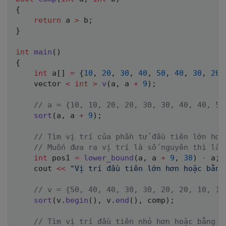
{
return
 a 
>
 b
;
}
int
main
(
)
{
int
 a
[
]
=
{
10
,
20
,
30
,
40
,
50
,
40
,
30
,
20
,
    vector 
<
int
>
v
(
a
,
 a 
+
9
)
;
// a = {10, 10, 20, 20, 30, 30, 40, 40, 50
sort
(
a
,
 a 
+
9
)
;
// Tìm vị trí của phần tử đầu tiên lớn hơ
// Muốn đưa ra vị trí là số nguyên thì lấ
int
 pos1 
=
lower_bound
(
a
,
 a 
+
9
,
30
)
-
 a
;
    cout 
<<
"Vị trí đầu tiên lớn hơn hoặc bằn
// v = {50, 40, 40, 30, 30, 20, 20, 10, 10
sort
(
v
.
begin
(
)
,
 v
.
end
(
)
,
 comp
)
;
// Tìm vị trí đầu tiên nhỏ hơn hoặc bằng