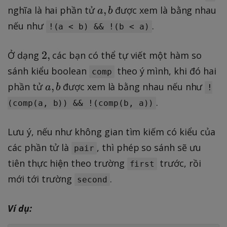
x
x
,
a
,
nghĩa là hai phần tử
được xem là bằng nhau
a
b
t
t
,
nếu như
.
!(a < b) && !(b < a)
{
{
b
t
f
2
2
,
Ở dạng
các bạn có thể tự viết một hàm so
r
a
,
u
l
sánh kiểu boolean
theo ý mình, khi đó hai
comp
e
s
a
,
phần tử
được xem là bằng nhau nếu như
a
b
!
}
e
,
.
(comp(a, b)) && !(comp(b, a))
,
}
b
Lưu ý, nếu như không gian tìm kiếm có kiểu của
các phần tử là
, thì phép so sánh sẽ ưu
pair
tiên thực hiện theo trường
trước, rồi
first
mới tới trường
.
second
Ví dụ: