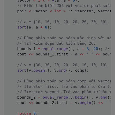
    vector 
<
int
>
v
(
a
,
 a 
+
8
)
;
// Biến tìm kiếm đối với vector phải sử d
    pair 
<
 vector 
<
int
>
::
 iterator
,
 vector 
// a = {10, 10, 10, 20, 20, 20, 30, 30}.
sort
(
a
,
 a 
+
8
)
;
// Dùng phép toán so sánh mặc định với mả
// Tìm kiếm đoạn đầu tiên bằng 20.
    bounds_1 
=
equal_range
(
a
,
 a 
+
8
,
20
)
;
// Đ
    cout 
<<
 bounds_1
.
first 
-
 a 
<<
' '
<<
 bound
// v = {30, 30, 20, 20, 20, 10, 10, 10}.
sort
(
v
.
begin
(
)
,
 v
.
end
(
)
,
 comp
)
;
// Dùng phép toán so sánh comp với vector 
// Iterator first: Trỏ vào phần tử đầu tiê
// Iterator second: Trỏ vào phần tử đầu t
    bounds_2 
=
equal_range
(
v
.
begin
(
)
,
 v
.
end
(
)
,
    cout 
<<
 bounds_2
.
first 
-
 v
.
begin
(
)
<<
' '
return
0
;