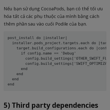
Nếu bạn sử dụng CocoaPods, bạn có thể tối ưu
hóa tất cả các phụ thuộc của mình bằng cách
thêm phần sau vào cuối Podile của bạn.
post_install do |installer|

  installer.pods_project.targets.each do |targe
    target.build_configurations.each do |config
      if config.name == 'Debug'

        config.build_settings['OTHER_SWIFT_FLA
        config.build_settings['SWIFT_OPTIMIZAT
      end

    end

  end

5) Third party dependencies