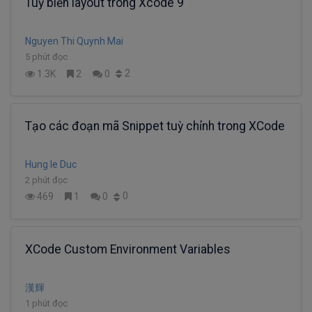
Tuỳ biến layout trong Xcode 9
Nguyen Thi Quynh Mai
5 phút đọc
2
1.3K
2
0
Tạo các đoạn mã Snippet tuỳ chỉnh trong XCode
Hung le Duc
2 phút đọc
0
469
1
0
XCode Custom Environment Variables
漢輝
1 phút đọc