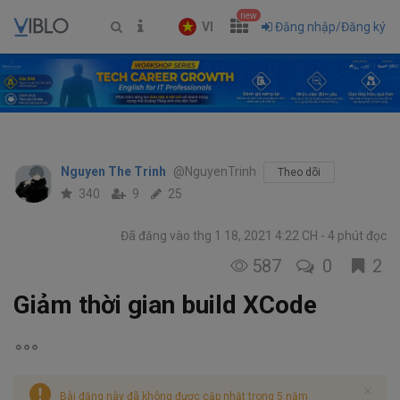
new
VI
Đăng nhập/Đăng ký
Nguyen The Trinh
@NguyenTrinh
Theo dõi
340
9
25
Đã đăng vào thg 1 18, 2021 4:22 CH
4 phút đọc
587
0
2
Giảm thời gian build XCode
Bài đăng này đã không được cập nhật trong 5 năm