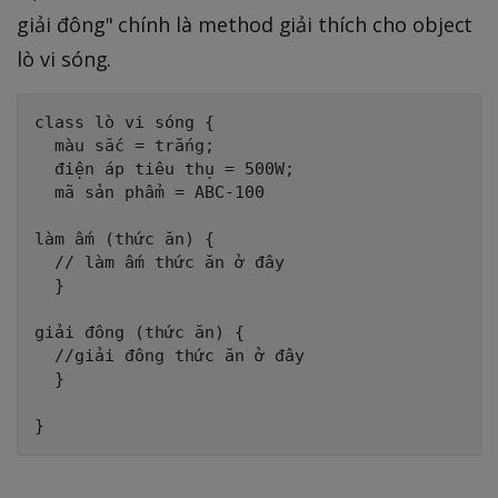
giải đông" chính là method giải thích cho object
lò vi sóng.
class lò vi sóng {

  màu sắc = trắng;

  điện áp tiêu thụ = 500W; 

  mã sản phẩm = ABC-100

làm ấm (thức ăn) {

  // làm ấm thức ăn ở đây

  }

giải đông (thức ăn) {

  //giải đông thức ăn ở đây

  }
