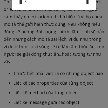
Tới đây, chắc các bạn cũng đã hiểu được object-
oriented là như thế nào rồi. Lý do nhiều người
cảm thấy object-oriented khó hiểu là vì họ chưa
mô tả thế giới hiện thực đúng. Nếu không hiểu
đúng về hướng đối tượng thì khi lập trình sẽ dẫn
đến những cách mô tả sai lệch, ví dụ như trong
ví dụ ở trên: lò vi sóng sẽ tự làm ấm thức ăn, con
người sẽ giải đông thức ăn,..hoặc tương tự như
vậy.
Trước hết phải viết ra có những object nào
Liệt kê các properties của từng object
Liệt kê method của từng object
Liệt kê message giữa các object