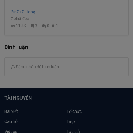
PinOkO Hang
7 phút đọc
4
11.4K
3
0
Bình luận
Đăng nhập để bình luận
TÀI NGUYÊN
Bài viết
Tổ chức
Câu hỏi
Tags
Videos
Tác giả