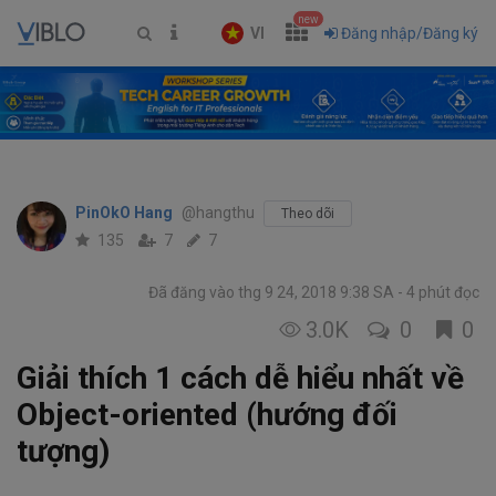
new
VI
Đăng nhập/Đăng ký
PinOkO Hang
@hangthu
Theo dõi
135
7
7
Đã đăng vào thg 9 24, 2018 9:38 SA
4 phút đọc
3.0K
0
0
Giải thích 1 cách dễ hiểu nhất về
Object-oriented (hướng đối
tượng)