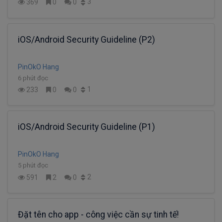
3
369
0
0
iOS/Android Security Guideline (P2)
PinOkO Hang
6 phút đọc
1
233
0
0
iOS/Android Security Guideline (P1)
PinOkO Hang
5 phút đọc
2
591
2
0
Đặt tên cho app - công việc cần sự tinh tế!