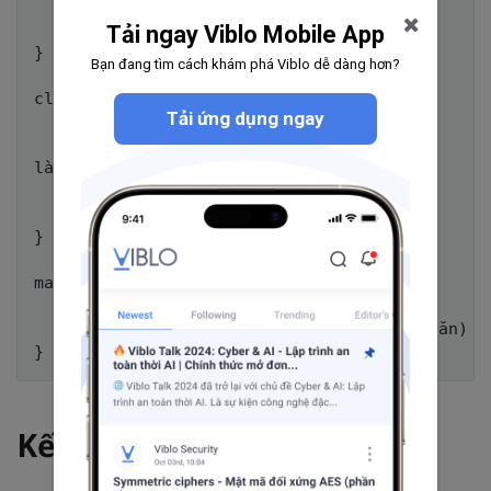
  // làm ấm thức ăn ở đây

  }

Tải ngay Viblo Mobile App
}

Bạn đang tìm cách khám phá Viblo dễ dàng hơn?
class con người {

Tải ứng dụng ngay
  họ tên = Nguyễn Văn A;

làm ấm bằng lò vi sóng (thức ăn) {

  lò vi sóng.làm ấm (thức ăn)

  }

}

main() {

  thức ăn = thịt bò;

  con người.làm ấm bằng lò vi sóng (thức ăn)

Kết luận