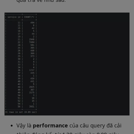
Vậy là
performance
của câu query đã cải