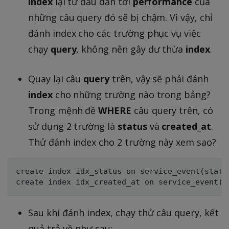
index
lại từ đầu dẫn tới
performance
của
những câu query đó sẽ bị chậm. Vì vậy, chỉ
đánh index cho các trường phục vụ việc
chạy
query
, không nên gây dư thừa
index
.
Quay lại câu
query
trên, vậy sẽ phải đánh
index
cho những trường nào trong bảng?
Trong mệnh đề
WHERE
câu query trên, có
sử dụng 2 trường là
status
và
created_at
.
Thử đánh index cho 2 trường này xem sao?
create index idx_status on service_event(status
Sau khi đánh index, chạy thử câu query, kết
quả trả về như sau: