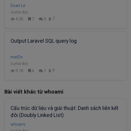
Doan Le
4 phút đọc
7
4.5K
7
0
Output Laravel SQL query log
melOn
3 phút đọc
9
9.1K
6
1
Bài viết khác từ whoami
Cấu trúc dữ liệu và giải thuật: Danh sách liên kết
đôi (Doubly Linked List)
whoami
5 phút đọc