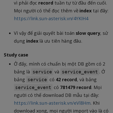
vì phải đọc
record
tuần tự từ đầu đến cuối.
Mọi người có thể đọc thêm về
index
tại đây:
https://link.sun-asterisk.vn/4YKIH4
Vì vậy để giải quyết bài toán
slow query
, sử
dụng
index
là ưu tiên hàng đâu.
Study case
Ở đấy, mình có chuẩn bị một DB gồm có 2
bảng là
và
. Ở
service
service_event
bảng
có
42
record
, và bảng
service
có
781479 record
. Mọi
service_event
người có thể download DB mẫu tại đây:
https://link.sun-asterisk.vn/eVl8Hm
. Khi
download xong, mọi người import vào là có