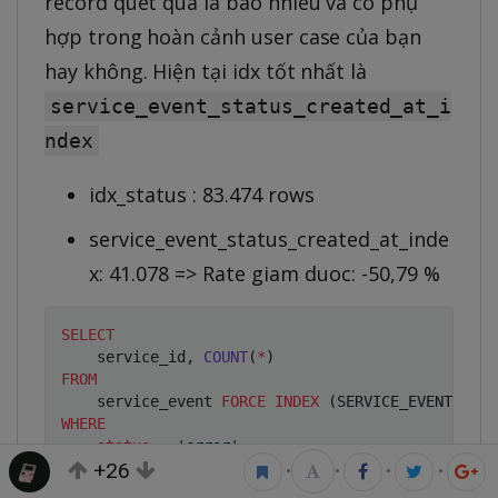
record quét qua là bao nhiêu và có phụ
hợp trong hoàn cảnh user case của bạn
hay không. Hiện tại idx tốt nhất là
service_event_status_created_at_i
ndex
idx_status : 83.474 rows
service_event_status_created_at_inde
x: 41.078 => Rate giam duoc: -50,79 %
SELECT
    service_id
,
COUNT
(
*
)
FROM
    service_event 
FORCE
INDEX
(
SERVICE_EVENT_STAT
WHERE
status
=
'error'
+26
AND
 created_at 
>=
DATE
(
NOW
(
)
)
-
INTERVAL
•
•
•
•
GROUP
BY
 service_id
;