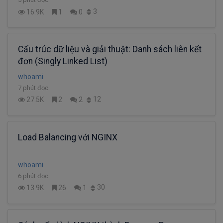
3
16.9K
1
0
Cấu trúc dữ liệu và giải thuật: Danh sách liên kết
đơn (Singly Linked List)
whoami
7 phút đọc
12
27.5K
2
2
Load Balancing với NGINX
whoami
6 phút đọc
30
13.9K
26
1