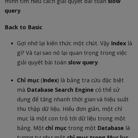
mình tìm hiểu cách giải quyết bài toán
slow
query
.
Back to Basic
Gợi nhớ lại kiến thức một chút. Vậy
Index
là
gì? Và tại sao nó lại quan trọng trong việc
giải quyết bài toán
slow query
.
Chỉ mục
(
Index
) là bảng tra cứu đặc biệt
mà
Database Search Engine
có thể sử
dụng để tăng nhanh thời gian và hiệu suất
thu thập dữ liệu. Hiểu đơn giản, một chỉ
mục là một con trỏ tới dữ liệu trong một
bảng. Một
chỉ mục
trong một
Database
là
tương tự như một
chỉ mục
trong Mục lục