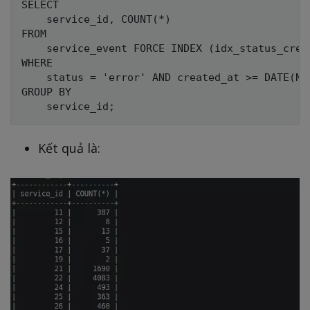
SELECT

    service_id, COUNT(*)

FROM

    service_event FORCE INDEX (idx_status_creat
WHERE

    status = 'error' AND created_at >= DATE(NOW
GROUP BY

Kết quả là: