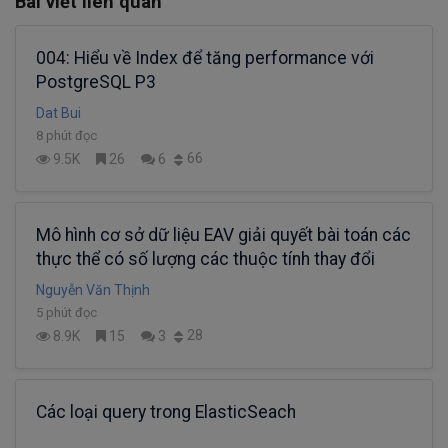
Bài viết liên quan
004: Hiểu về Index để tăng performance với
PostgreSQL P3
Dat Bui
8 phút đọc
66
9.5K
26
6
Mô hình cơ sở dữ liệu EAV giải quyết bài toán các
thực thể có số lượng các thuộc tính thay đổi
Nguyễn Văn Thịnh
5 phút đọc
28
8.9K
15
3
Các loại query trong ElasticSeach