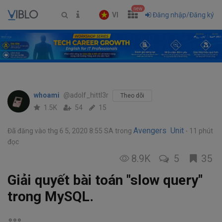
new
VI
Đăng nhập/Đăng ký
whoami
@adolf_hittl3r
Theo dõi
1.5K
54
15
Avengers Unit
Đã đăng vào thg 6 5, 2020 8:55 SA
trong
11 phút
đọc
8.9K
5
35
Giải quyết bài toán "slow query"
trong MySQL.