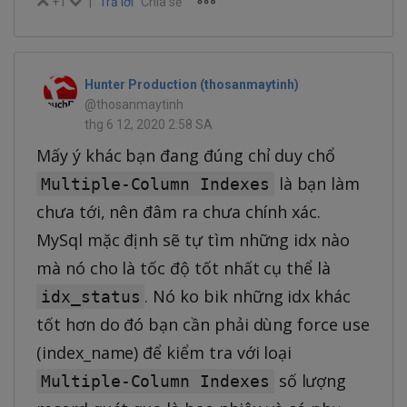
+1
|
Trả lời
Chia sẻ
Hunter Production (thosanmaytinh)
@thosanmaytinh
thg 6 12, 2020 2:58 SA
Mấy ý khác bạn đang đúng chỉ duy chổ
là bạn làm
Multiple-Column Indexes
chưa tới, nên đâm ra chưa chính xác.
MySql mặc định sẽ tự tìm những idx nào
mà nó cho là tốc độ tốt nhất cụ thể là
. Nó ko bik những idx khác
idx_status
tốt hơn do đó bạn cần phải dùng force use
(index_name) để kiểm tra với loại
số lượng
Multiple-Column Indexes