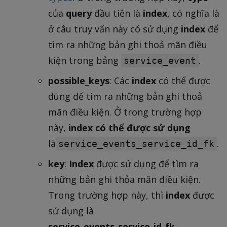
của
query
đầu tiên là
index
, có nghĩa là
ở câu truy vấn này có sử dụng
index
để
tìm ra những bản ghi thoả mãn điều
kiện trong bảng
.
service_event
possible_keys
: Các
index
có thể được
dùng để tìm ra những bản ghi thoả
mãn điều kiện. Ở trong trường hợp
này,
index
có thể
được sử dụng
là
.
service_events_service_id_fk
key
:
Index
được sử dụng để tìm ra
những bản ghi thỏa mãn điều kiện.
Trong trường hợp này, thì
index
được
sử dụng là
service_events_service_id_fk
.