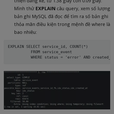
thiện đáng kể, từ 1.38 giây còn 0.09 giây.
Mình thử
EXPLAIN
câu query, xem số lượng
bản ghi MySQL đã đọc để tìm ra số bản ghi
thỏa mãn điều kiện trong mệnh đề where là
bao nhiêu:
EXPLAIN SELECT service_id, COUNT(*)

          FROM service_event
