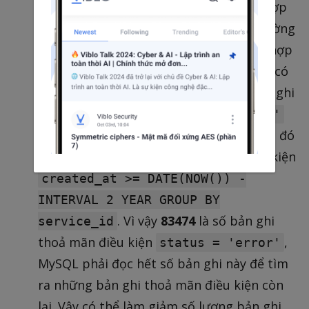
performance
tốt nhất. Trong trường hợp
này,
MySQL
sẽ xem các
index
trong trường
possible_keys
và tự chọn ra index phù hợp
cho câu query đó là
idx_status
. Điều đó có
nghĩa rằng là, MySQL sẽ tìm những bản ghi
thỏa mãn điều kiện
status = 'error'
theo index idx_status, từ những bản ghi đó
sẽ lọc ra những bản ghi thỏa mãn điều kiện
created_at >= DATE(NOW()) -
INTERVAL 2 YEAR GROUP BY
. Vì vậy
83474
là số bản ghi
service_id
thoả mãn điều kiện
,
status = 'error'
MySQL phải đọc hết số bản ghi này để tìm
ra những bản ghi thoả mãn điều kiện còn
lại. Vậy có thể làm giảm số lượng bản ghi