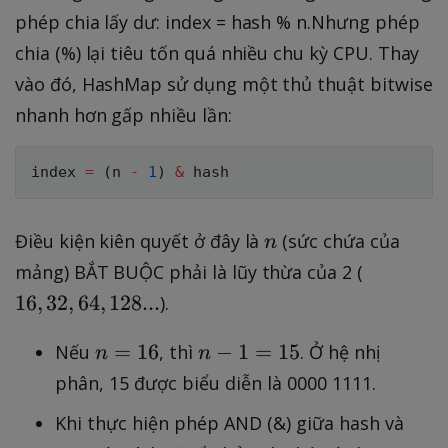
6
phép chia lấy dư: index = hash % n.Nhưng phép
chia (%) lại tiêu tốn quá nhiều chu kỳ CPU. Thay
vào đó, HashMap sử dụng một thủ thuật bitwise
nhanh hơn gấp nhiều lần:
index 
=
(
n 
-
1
)
&
n
Điều kiện kiên quyết ở đây là
(sức chứa của
n
1
mảng) BẮT BUỘC phải là lũy thừa của 2 (
6
16
,
32
,
64
,
128...
).
,
3
n
n
=
16
−
1
=
15
Nếu
, thì
. Ở hệ nhị
n
n
2
=
-
phân, 15 được biểu diễn là 0000 1111.
,
1
1
Khi thực hiện phép AND (&) giữa hash và
6
6
=