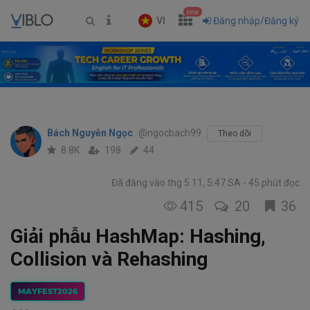
new
VI
Đăng nhập/Đăng ký
Bách Nguyễn Ngọc
@ngocbach99
Theo dõi
8.8K
198
44
Đã đăng vào thg 5 11, 5:47 SA
45 phút đọc
415
20
36
Giải phẫu HashMap: Hashing,
Collision và Rehashing
MAYFEST2026