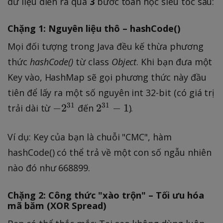
dữ liệu diễn ra qua
3
bước toán học siêu tốc sau:
Chặng 1: Nguyên liệu thô – hashCode()
Mọi đối tượng trong Java đều kế thừa phương
thức
hashCode()
từ class
Object
. Khi bạn đưa một
Key vào, HashMap sẽ gọi phương thức này đầu
tiên để lấy ra một số nguyên int 32-bit (có giá trị
-
2
31
31
−
2
2
−
1
trải dài từ
đến
).
2
^
^
{
Ví dụ: Key của bạn là chuỗi "CMC", hàm
{
3
hashCode() có thể trả về một con số ngẫu nhiên
3
1
nào đó như 668899.
1
}
}
-
Chặng 2: Công thức "xào trộn" – Tối ưu hóa
1
mã băm (XOR Spread)