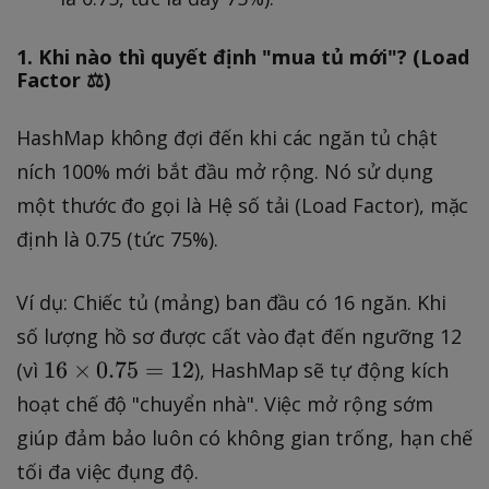
1. Khi nào thì quyết định "mua tủ mới"? (Load
Factor ⚖️)
HashMap không đợi đến khi các ngăn tủ chật
ních 100% mới bắt đầu mở rộng. Nó sử dụng
một thước đo gọi là Hệ số tải (Load Factor), mặc
định là 0.75 (tức 75%).
Ví dụ: Chiếc tủ (mảng) ban đầu có 16 ngăn. Khi
số lượng hồ sơ được cất vào đạt đến ngưỡng 12
1
16
×
0.75
=
12
(vì
), HashMap sẽ tự động kích
6
hoạt chế độ "chuyển nhà". Việc mở rộng sớm
\
giúp đảm bảo luôn có không gian trống, hạn chế
ti
tối đa việc đụng độ.
m