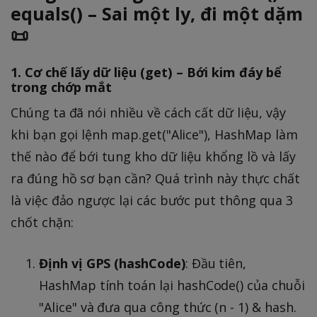
a
equals() – Sai một ly, đi một dặm
p
📜
p
r
1. Cơ chế lấy dữ liệu (get) – Bới kim đáy bể
o
trong chớp mắt
x
Chúng ta đã nói nhiều về cách cất dữ liệu, vậy
1
khi bạn gọi lệnh map.get("Alice"), HashMap làm
3
3
thế nào để bới tung kho dữ liệu khổng lồ và lấy
3
ra đúng hồ sơ bạn cần? Quá trình này thực chất
là việc đảo ngược lại các bước put thông qua 3
chốt chặn:
Định vị GPS (hashCode)
: Đầu tiên,
HashMap tính toán lại hashCode() của chuỗi
"Alice" và đưa qua công thức (n - 1) & hash.