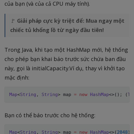
của bạn (và của cả CPU máy tính).
🚩
Giải pháp cực kỳ triệt để: Mua ngay một
chiếc tủ khổng lồ từ ngày đầu tiên!
Trong Java, khi tạo một HashMap mới, hệ thống
cho phép bạn khai báo trước sức chứa ban đầu
này, gọi là initialCapacity.Ví dụ, thay vì khởi tạo
mặc định:
Map
<
String
,
String
>
 map 
=
new
HashMap
<
>
(
)
;
(
T
ủ
Bạn có thể báo trước cho hệ thống:
Map
<
String
,
String
>
 map 
=
new
HashMap
<
>
(
2048
)
;