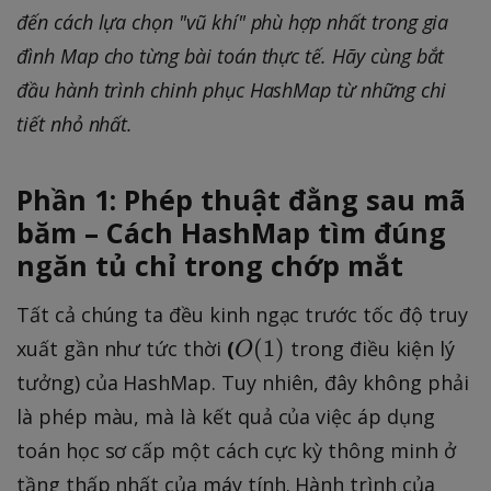
đến cách lựa chọn "vũ khí" phù hợp nhất trong gia
đình Map cho từng bài toán thực tế. Hãy cùng bắt
đầu hành trình chinh phục HashMap từ những chi
tiết nhỏ nhất.
Phần 1: Phép thuật đằng sau mã
băm – Cách HashMap tìm đúng
ngăn tủ chỉ trong chớp mắt
Tất cả chúng ta đều kinh ngạc trước tốc độ truy
O
(
1
)
xuất gần như tức thời
(
trong điều kiện lý
O
(
tưởng) của HashMap. Tuy nhiên, đây không phải
1
là phép màu, mà là kết quả của việc áp dụng
)
toán học sơ cấp một cách cực kỳ thông minh ở
tầng thấp nhất của máy tính. Hành trình của