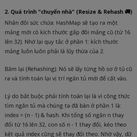
e
2. Quá trình "chuyển nhà" (Resize & Rehash 🚚)
s
0.
Nhân đôi sức chứa: HashMap sẽ tạo ra một
7
mảng mới có kích thước gấp đôi mảng cũ (từ 16
5
lên 32). Nhớ lại quy tắc ở phần 1: kích thước
=
mảng luôn luôn phải là lũy thừa của 2.
1
2
Băm lại (Rehashing): Nó sẽ lấy từng hồ sơ ở tủ cũ
ra và tính toán lại vị trí ngăn tủ mới để cất vào.
Lý do bắt buộc phải tính toán lại là vì công thức
tìm ngăn tủ mà chúng ta đã bàn ở phần 1 là:
index = (n - 1) & hash. Khi tổng số ngăn n thay
đổi từ 16 lên 32, con số n - 1 thay đổi, kéo theo
kết quả index cũng sẽ thay đổi theo. Nhờ vậy, dữ