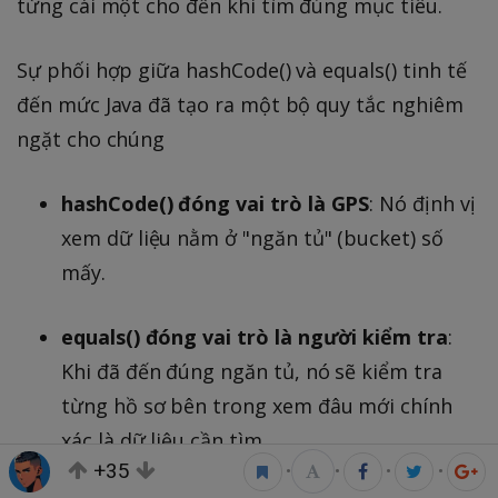
từng cái một cho đến khi tìm đúng mục tiêu.
Sự phối hợp giữa hashCode() và equals() tinh tế
đến mức Java đã tạo ra một bộ quy tắc nghiêm
ngặt cho chúng
hashCode() đóng vai trò là GPS
: Nó định vị
xem dữ liệu nằm ở "ngăn tủ" (bucket) số
mấy.
equals() đóng vai trò là người kiểm tra
:
Khi đã đến đúng ngăn tủ, nó sẽ kiểm tra
từng hồ sơ bên trong xem đâu mới chính
xác là dữ liệu cần tìm.
+35
•
•
•
•