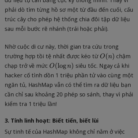
phải dò tìm từng hồ sơ một từ đầu đến cuối, cấu
trúc cây cho phép hệ thống chia đôi tập dữ liệu
sau mỗi bước rẽ nhánh (trái hoặc phải).
Nhờ cuộc di cư này, thời gian tra cứu trong
O
(
)
trường hợp tồi tệ nhất được kéo từ
chậm
O
n
(
O
(
lo
g
)
chạp trở về mức
siêu tốc. Ngay cả khi
O
n
n
(
hacker cố tình dồn 1 triệu phần tử vào cùng một
)
\l
ngăn tủ, HashMap vẫn có thể tìm ra dữ liệu bạn
o
cần chỉ sau khoảng 20 phép so sánh, thay vì phải
g
kiểm tra 1 triệu lần!
n
)
3. Tính linh hoạt: Biết tiến, biết lùi
Sự tinh tế của HashMap không chỉ nằm ở việc