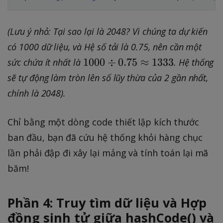
(Lưu ý nhỏ: Tại sao lại là 2048? Vì chúng ta dự kiến
có 1000 dữ liệu, và Hệ số tải là 0.75, nên cần một
1
1000
÷
0.75
≈
1333
sức chứa ít nhất là
. Hệ thống
0
sẽ tự động làm tròn lên số lũy thừa của 2 gần nhất,
0
chính là 2048).
0
\
Chỉ bằng một dòng code thiết lập kích thước
d
ban đầu, bạn đã cứu hệ thống khỏi hàng chục
i
v
lần phải đập đi xây lại mảng và tính toán lại mã
0
băm!
.
7
Phần 4: Truy tìm dữ liệu và Hợp
5
đồng sinh tử giữa hashCode() và
\