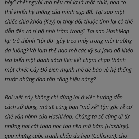
bẫy" chết người mà nếu chỉ lơ là một chút, bạn có
thể khiến hệ thống của mình sụp đổ. Tại sao một
chiếc chìa khóa (Key) bị thay đổi thuộc tính lại có thể
dẫn đến rò rỉ bộ nhớ trầm trọng? Tại sao HashMap
lại trở thành "tội đồ" gây treo máy trong môi trường
đa luồng? Và làm thế nào mà các kỹ sư Java đã khéo
léo biến một danh sách liên kết chậm chạp thành
một chiếc Cây Đỏ-Đen mạnh mẽ để bảo vệ hệ thống
trước những đòn tấn công hiệu năng?
Bài viết này không chỉ dừng lại ở việc hướng dẫn
cách sử dụng, mà sẽ cùng bạn "mổ xẻ" tận gốc rễ cơ
chế vận hành của HashMap. Chúng ta sẽ cùng đi từ
những hạt cát toán học tạo nên mã băm (Hashing),
qua những cuộc tranh chấp dữ liệu (Collision), cho