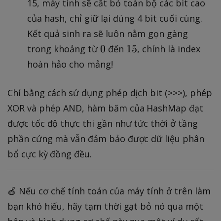
4
1
15, máy tính sẽ cắt bỏ toàn bộ các bit cao
,
5
của hash, chỉ giữ lại đúng 4 bit cuối cùng.
1
Kết quả sinh ra sẽ luôn nằm gọn gàng
2
0
1
0
15
trong khoảng từ
đến
, chính là index
8
5
hoàn hảo cho mảng!
.
.
.
Chỉ bằng cách sử dụng phép dịch bit (>>>), phép
XOR và phép AND, hàm băm của HashMap đạt
được tốc độ thực thi gần như tức thời ở tầng
phần cứng mà vẫn đảm bảo được dữ liệu phân
bổ cực kỳ đồng đều.
🍎 Nếu cơ chế tính toán của máy tính ở trên làm
bạn khó hiểu, hãy tạm thời gạt bỏ nó qua một