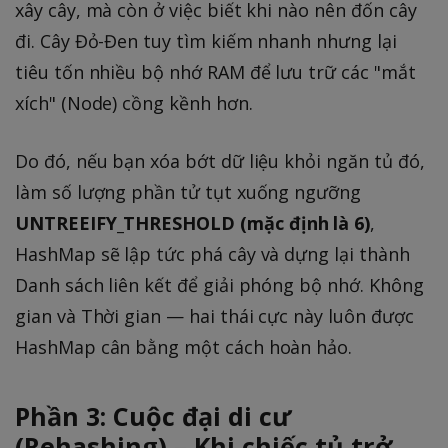
xây cây, mà còn ở việc biết khi nào nên đốn cây
đi. Cây Đỏ-Đen tuy tìm kiếm nhanh nhưng lại
tiêu tốn nhiều bộ nhớ RAM để lưu trữ các "mắt
xích" (Node) cồng kềnh hơn.
Do đó, nếu bạn xóa bớt dữ liệu khỏi ngăn tủ đó,
làm số lượng phần tử tụt xuống ngưỡng
UNTREEIFY_THRESHOLD
(mặc định là 6)
,
HashMap sẽ lập tức phá cây và dựng lại thành
Danh sách liên kết để giải phóng bộ nhớ. Không
gian và Thời gian — hai thái cực này luôn được
HashMap cân bằng một cách hoàn hảo.
Phần 3: Cuộc đại di cư
(Rehashing) – Khi chiếc tủ trở