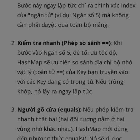
Bước này ngay lập tức chỉ ra chính xác index
của "ngăn tủ" (ví dụ: Ngăn số 5) mà không
cần phải duyệt qua toàn bộ mảng.
Kiểm tra nhanh (Phép so sánh ==)
: Khi
bước vào Ngăn số 5, để tối ưu tốc độ,
HashMap sẽ ưu tiên so sánh địa chỉ bộ nhớ
vật lý (toán tử ==) của Key bạn truyền vào
với các Key đang có trong tủ. Nếu trùng
khớp, nó lấy ra ngay lập tức.
Người gõ cửa (equals)
: Nếu phép kiểm tra
nhanh thất bại (hai đối tượng nằm ở hai
vùng nhớ khác nhau), HashMap mới dùng
đến phương thức equals(). Nó sẽ đi dọc