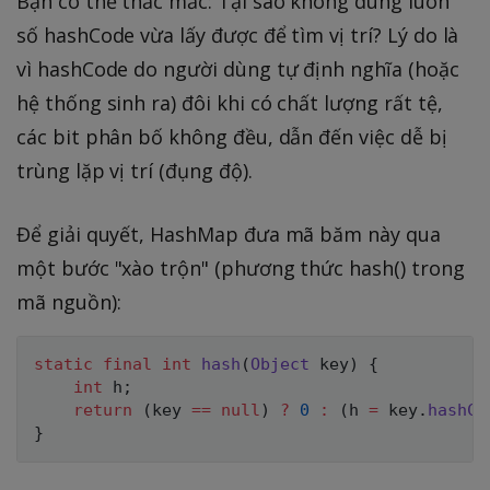
Bạn có thể thắc mắc: Tại sao không dùng luôn
số hashCode vừa lấy được để tìm vị trí? Lý do là
vì hashCode do người dùng tự định nghĩa (hoặc
hệ thống sinh ra) đôi khi có chất lượng rất tệ,
các bit phân bố không đều, dẫn đến việc dễ bị
trùng lặp vị trí (đụng độ).
Để giải quyết, HashMap đưa mã băm này qua
một bước "xào trộn" (phương thức hash() trong
mã nguồn):
static
final
int
hash
(
Object
 key
)
{
int
 h
;
return
(
key 
==
null
)
?
0
:
(
h 
=
 key
.
hashCo
}