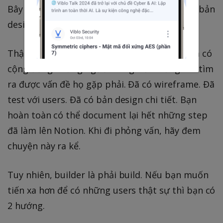
Bây giờ bạn đã có Design. Chúng ta cần biến bản
design thành sản phẩm thật sự.
Thật ra đến bước này là quá ngon rồi. Bạn đã có
cộng đồng những người dùng tiềm năng. Đã tìm
ra được vấn đề họ gặp phải. Đã có wireframe. Đã
test với users. Đã có bản design chi tiết. Bạn
hoàn toàn có thể document lại hết những step
đã làm lên Notion. Khi đi phỏng vấn, hãy đem
chuyện này ra kể.
Tuy nhiên, builder là phải build. Nếu bạn muốn
tiến xa hơn để có những users thật sự thì bạn có
2 hướng.