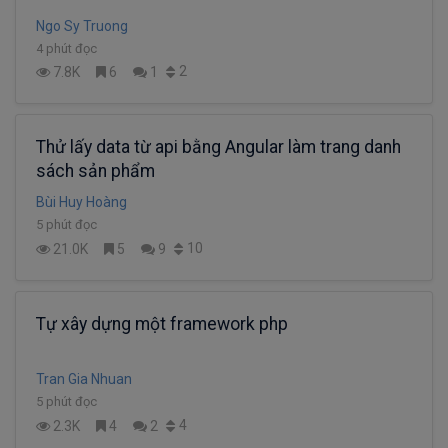
Ngo Sy Truong
4 phút đọc
2
7.8K
6
1
Thử lấy data từ api bằng Angular làm trang danh
sách sản phẩm
Bùi Huy Hoàng
5 phút đọc
10
21.0K
5
9
Tự xây dựng một framework php
Tran Gia Nhuan
5 phút đọc
4
2.3K
4
2