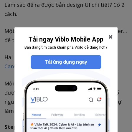
Làm sao để ra được bản design UI chi tiết? Có 2
cách.
Một là bạn lên các trang như Fiverr, Freelancer…
Tải ngay Viblo Mobile App
để tìm Designer làm cho bạn. Giá rẻ thôi.
Bạn đang tìm cách khám phá Viblo dễ dàng hơn?
Hai là tự design dùng các tool kéo thả như
Tải ứng dụng ngay
Canva.com
.
Mỗi cách có ưu nhược riêng. Cách 1 thể hiện
được bạn có khả năng lãnh đạo, biết phân bổ
nguồn lực. Cách 2 thể hiện bạn có khả năng tự
làm những việc cần thiết. Tùy bạn chọn.
Step 4: Build