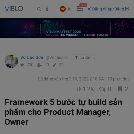
new
VI
Đăng nhập/Đăng ký
Võ Cao Sơn
@Vocaoson
Theo dõi
700
30
22
Đã đăng vào thg 3 16, 2022 2:18 SA
10 phút đọc
1.2K
0
2
Framework 5 bước tự build sản
phẩm cho Product Manager,
Owner