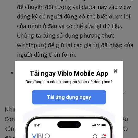
để chuyển đối tượng validator này vào view
đăng ký để người dùng có thể biết được lỗi
của mình ở đâu và có thể sửa lại dữ liệu.
Chúng ta cũng sử dụng phương thức
withInput() để giữ lại các giá trị đã nhập của
người dùng trên form.
Nếu dữ liệu hợp lệ, chúng ta lưu dữ liệu
Tải ngay Viblo Mobile App
người dùng vào cơ sở dữ liệu và chuyển
Bạn đang tìm cách khám phá Viblo dễ dàng hơn?
hướng người dùng đến trang đăng nhập.
Tải ứng dụng ngay
Nhìn ở trên chúng ta thấy rằng có vẻ thằng
Controller này đang phải đảm đương hơi nhiều
công việc, với việc xử lý logic đơn giản chúng ta
đã phải tốn kha khá dòng code rồi, nếu logic