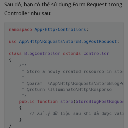
Sau đó, bạn có thể sử dụng Form Request trong
Controller như sau:
namespace
App
\
Http
\
Controllers
;
use
App
\
Http
\
Requests
\
StoreBlogPostRequest
;
class
BlogController
extends
Controller
{
/**

     * Store a newly created resource in storag
     *

     * @param  \App\Http\Requests\StoreBlogPost
     * @return \Illuminate\Http\Response

     */
public
function
store
(
StoreBlogPostRequest
{
// Xử lý dữ liệu sau khi đã được valid
}
}