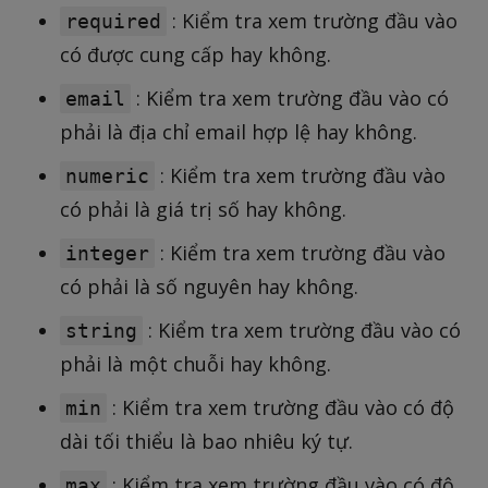
: Kiểm tra xem trường đầu vào
required
có được cung cấp hay không.
: Kiểm tra xem trường đầu vào có
email
phải là địa chỉ email hợp lệ hay không.
: Kiểm tra xem trường đầu vào
numeric
có phải là giá trị số hay không.
: Kiểm tra xem trường đầu vào
integer
có phải là số nguyên hay không.
: Kiểm tra xem trường đầu vào có
string
phải là một chuỗi hay không.
: Kiểm tra xem trường đầu vào có độ
min
dài tối thiểu là bao nhiêu ký tự.
: Kiểm tra xem trường đầu vào có độ
max