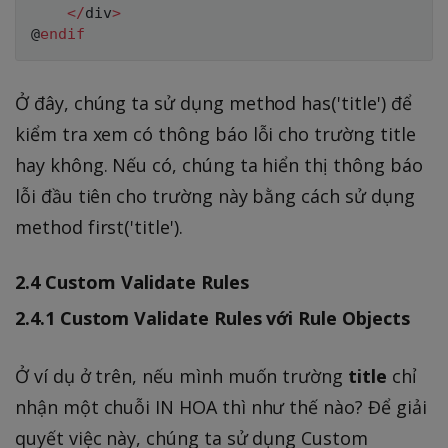
<
/
div
>
@
endif
Ở đây, chúng ta sử dụng method has('title') để
kiểm tra xem có thông báo lỗi cho trường title
hay không. Nếu có, chúng ta hiển thị thông báo
lỗi đầu tiên cho trường này bằng cách sử dụng
method first('title').
2.4 Custom Validate Rules
2.4.1 Custom Validate Rules với Rule Objects
Ở ví dụ ở trên, nếu mình muốn trường
title
chỉ
nhận một chuỗi IN HOA thì như thế nào? Để giải
quyết việc này, chúng ta sử dụng Custom