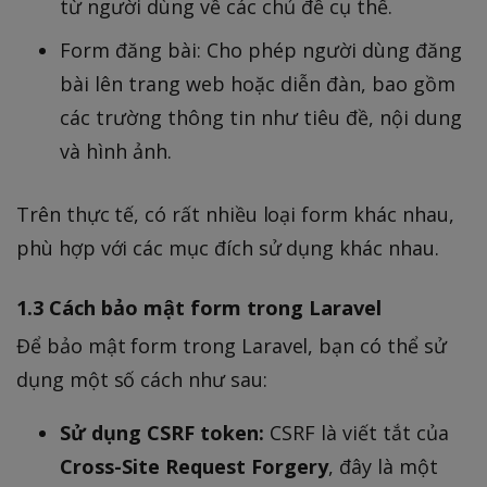
từ người dùng về các chủ đề cụ thể.
Form đăng bài: Cho phép người dùng đăng
bài lên trang web hoặc diễn đàn, bao gồm
các trường thông tin như tiêu đề, nội dung
và hình ảnh.
Trên thực tế, có rất nhiều loại form khác nhau,
phù hợp với các mục đích sử dụng khác nhau.
1.3 Cách bảo mật form trong Laravel
Để bảo mật form trong Laravel, bạn có thể sử
dụng một số cách như sau:
Sử dụng CSRF token:
CSRF là viết tắt của
Cross-Site Request Forgery
, đây là một