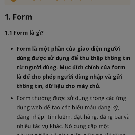
1. Form
1.1 Form là gì?
Form là một phần của giao diện người
dùng được sử dụng để thu thập thông tin
từ người dùng. Mục đích chính của form
là để cho phép người dùng nhập và gửi
thông tin, dữ liệu cho máy chủ.
Form thường được sử dụng trong các ứng
dụng web để tạo các biểu mẫu đăng ký,
đăng nhập, tìm kiếm, đặt hàng, đăng bài và
nhiều tác vụ khác. Nó cung cấp một