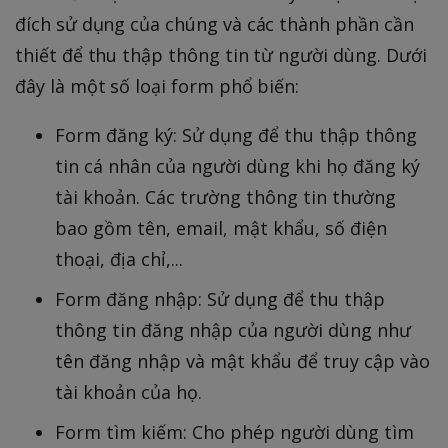
đích sử dụng của chúng và các thành phần cần
thiết để thu thập thông tin từ người dùng. Dưới
đây là một số loại form phổ biến:
Form đăng ký: Sử dụng để thu thập thông
tin cá nhân của người dùng khi họ đăng ký
tài khoản. Các trường thông tin thường
bao gồm tên, email, mật khẩu, số điện
thoại, địa chỉ,...
Form đăng nhập: Sử dụng để thu thập
thông tin đăng nhập của người dùng như
tên đăng nhập và mật khẩu để truy cập vào
tài khoản của họ.
Form tìm kiếm: Cho phép người dùng tìm