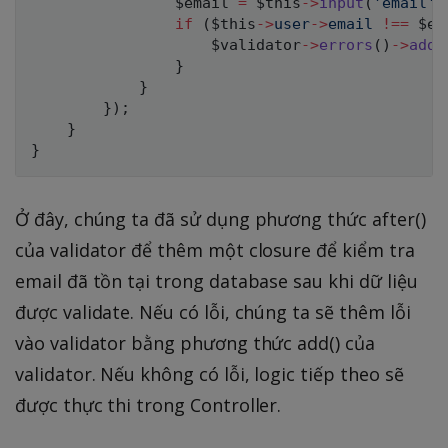
$email
=
$this
->
input
(
'email'
)
if
(
$this
->
user
->
email
!==
$em
$validator
->
errors
(
)
->
add
(
}
}
}
)
;
}
}
Ở đây, chúng ta đã sử dụng phương thức after()
của validator để thêm một closure để kiểm tra
email đã tồn tại trong database sau khi dữ liệu
được validate. Nếu có lỗi, chúng ta sẽ thêm lỗi
vào validator bằng phương thức add() của
validator. Nếu không có lỗi, logic tiếp theo sẽ
được thực thi trong Controller.