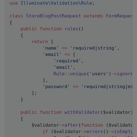
use
Illuminate
\
Validation
\
Rule
;
class
StoreBlogPostRequest
extends
FormRequest
{
public
function
rules
(
)
{
return
[
'name'
=>
'required|string'
,
'email'
=>
[
'required'
,
'email'
,
Rule
::
unique
(
'users'
)
->
ignore
(
]
,
'password'
=>
'required|string|min
]
;
}
public
function
withValidator
(
$validator
)
{
$validator
->
after
(
function
(
$validator
if
(
$validator
->
errors
(
)
->
isEmpty
(