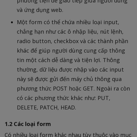
phương tiện để giao tiếp giữa người dùng
và ứng dụng web.
Một form có thể chứa nhiều loại input,
chẳng hạn như các ô nhập liệu, nút lệnh,
radio button, checkbox và các thành phần
khác để giúp người dùng cung cấp thông
tin một cách dễ dàng và tiện lợi. Thông
thường, dữ liệu được nhập vào các input
này sẽ được gửi đến máy chủ thông qua
phương thức POST hoặc GET. Ngoài ra còn
có các phương thức khác như: PUT,
DELETE, PATCH, HEAD.
1.2 Các loại form
Có nhiều loại form khác nhau tùy thuộc vào mục