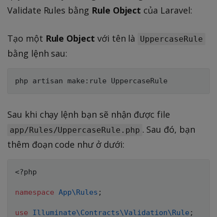
Validate Rules bằng
Rule Object
của Laravel:
Tạo một
Rule Object
với tên là
UppercaseRule
bằng lệnh sau:
Sau khi chạy lệnh bạn sẽ nhận được file
. Sau đó, bạn
app/Rules/UppercaseRule.php
thêm đoạn code như ở dưới:
<?php
namespace
App
\
Rules
;
use
Illuminate
\
Contracts
\
Validation
\
Rule
;