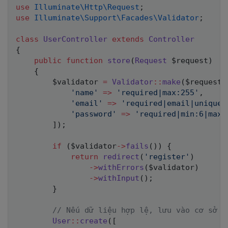
use
Illuminate
\
Http
\
Request
;
use
Illuminate
\
Support
\
Facades
\
Validator
;
class
UserController
extends
Controller
{
public
function
store
(
Request
$request
)
{
$validator
=
Validator
::
make
(
$request
-
'name'
=>
'required|max:255'
,
'email'
=>
'required|email|unique:
'password'
=>
'required|min:6|max:
]
)
;
if
(
$validator
->
fails
(
)
)
{
return
redirect
(
'register'
)
->
withErrors
(
$validator
)
->
withInput
(
)
;
}
// Nếu dữ liệu hợp lệ, lưu vào cơ sở d
User
::
create
(
[