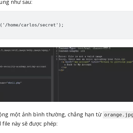
dung như sau:
('/home/carlos/secret');

rộng một ảnh bình thường, chẳng hạn từ
orange.jp
 file này sẽ được phép: