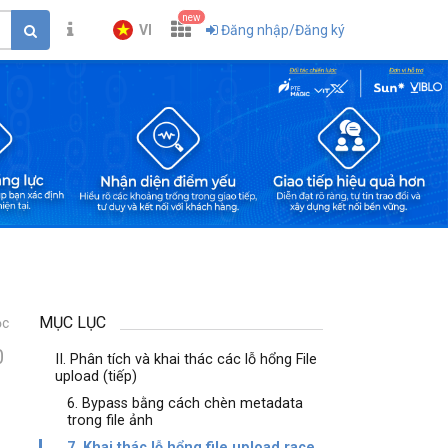
new
VI
Đăng nhập/Đăng ký
MỤC LỤC
ọc
0
II. Phân tích và khai thác các lỗ hổng File
upload (tiếp)
6. Bypass bằng cách chèn metadata
trong file ảnh
7. Khai thác lỗ hổng file upload race