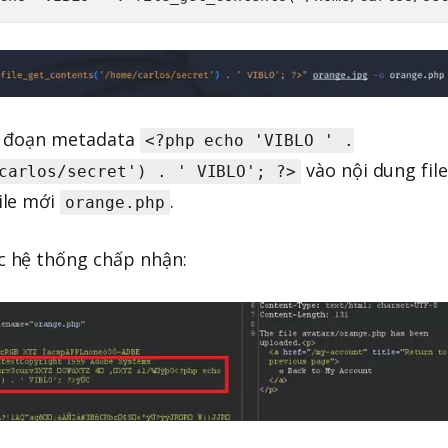
m đoạn metadata
<?php echo 'VIBLO ' .
vào nội dung fil
carlos/secret') . ' VIBLO'; ?>
file mới
.
orange.php
 hệ thống chấp nhận: