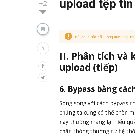
upload tệp tin
+2
Bài đăng này đã không được cập nh
II. Phân tích và 
upload (tiếp)
6. Bypass bằng các
Song song với cách bypass th
chúng ta cũng có thể chèn mộ
này thường mang lại hiểu quả
chặn thông thường từ hệ thố