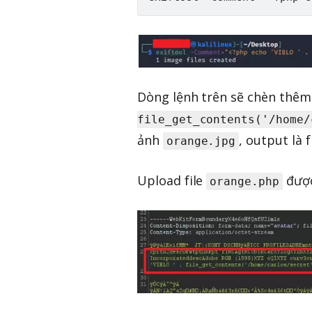
Dòng lệnh trên sẽ chèn thê
file_get_contents('/home/
ảnh
, output là 
orange.jpg
Upload file
được
orange.php