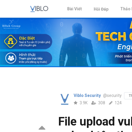
Bài Viết
Thảo 
Hỏi Đáp
Viblo Security
@security
T
3.9K
308
124
File upload vu