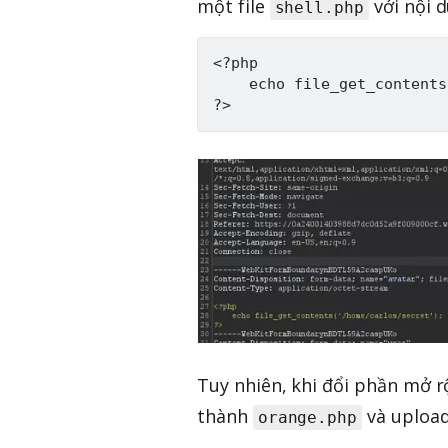
một file
với nội 
shell.php
<?php

    echo file_get_contents
Tuy nhiên, khi đổi phần mở 
thành
và upload
orange.php