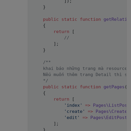
]
)
;
}
public
static
function
getRelatio
{
return
[
//
]
;
}
/** 

    khai báo những trang mà resource 
    Nếu muốn thêm trang Detail thì sẽ 
    */
public
static
function
getPages
(
)
{
return
[
'index'
=>
Pages
\
ListPost
'create'
=>
Pages
\
CreateP
'edit'
=>
Pages
\
EditPost
:
]
;
}