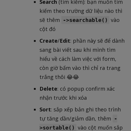
Search
(tìm kiếm): bạn muốn tìm
kiếm theo trường dữ liệu nào thì
sẽ thêm
vào
->searchable()
cột đó
Create
/
Edit
: phần này sẽ để dành
sang bài viết sau khi mình tìm
hiểu về cách làm việc với form,
còn giờ bấm vào thì chỉ ra trang
trắng thôi 😂😂
Delete
: có popup confirm xác
nhận trước khi xóa
Sort
: sắp xếp bản ghi theo trình
tự tăng dần/giảm dần, thêm
-
vào cột muốn sắp
>sortable()