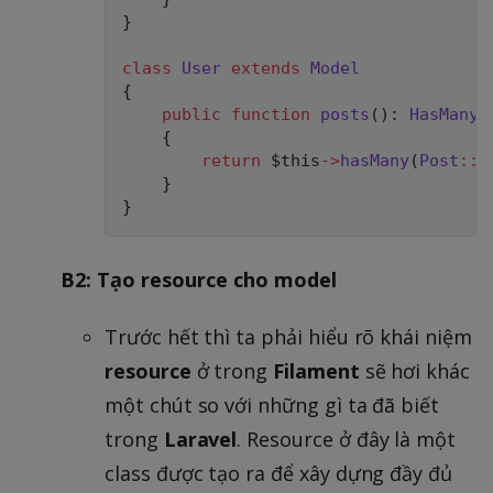
}
class
User
extends
Model
{
public
function
posts
(
)
:
HasMany
{
return
$this
->
hasMany
(
Post
::
c
}
}
B2: Tạo resource cho model
Trước hết thì ta phải hiểu rõ khái niệm
resource
ở trong
Filament
sẽ hơi khác
một chút so với những gì ta đã biết
trong
Laravel
. Resource ở đây là một
class được tạo ra để xây dựng đầy đủ