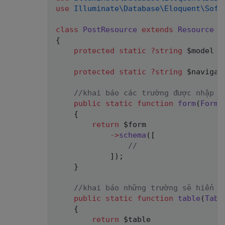
use
Illuminate
\
Database
\
Eloquent
\
Soft
class
PostResource
extends
Resource
{
protected
static
?
string
$model
=
protected
static
?
string
$navigat
//khai báo các trường được nhập v
public
static
function
form
(
Form
{
return
$form
->
schema
(
[
//
]
)
;
}
//khai báo những trường sẽ hiển t
public
static
function
table
(
Tabl
{
return
$table