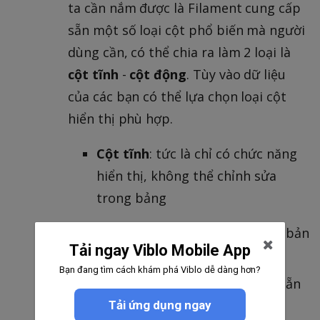
ta cần nắm được là Filament cung cấp
sẵn một số loại cột phổ biến mà người
dùng cần, có thể chia ra làm 2 loại là
cột tĩnh
-
cột động
. Tùy vào dữ liệu
của các bạn có thể lựa chọn loại cột
hiển thị phù hợp.
Cột tĩnh
: tức là chỉ có chức năng
hiển thị, không thể chỉnh sửa
trong bảng
TextColumn
: hiển thị văn bản
Tải ngay Viblo Mobile App
IconColumn
: hiển thị icon
Bạn đang tìm cách khám phá Viblo dễ dàng hơn?
(danh sách icon tích hợp sẵn
trong filament
tại đây
)
Tải ứng dụng ngay