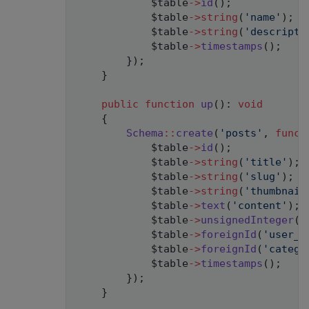
$table
->
id
(
)
;
$table
->
string
(
'name'
)
;
$table
->
string
(
'descripti
$table
->
timestamps
(
)
;
}
)
;
}
public
function
up
(
)
:
void
{
Schema
::
create
(
'posts'
,
funct
$table
->
id
(
)
;
$table
->
string
(
'title'
)
;
$table
->
string
(
'slug'
)
;
$table
->
string
(
'thumbnail
$table
->
text
(
'content'
)
;
$table
->
unsignedInteger
(
'
$table
->
foreignId
(
'user_i
$table
->
foreignId
(
'catego
$table
->
timestamps
(
)
;
}
)
;
}