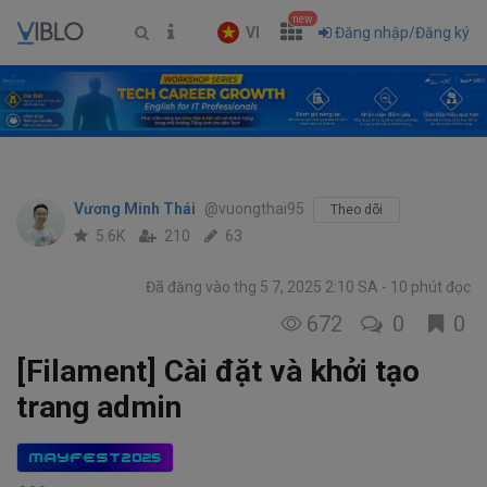
new
VI
Đăng nhập/Đăng ký
Vương Minh Thái
@vuongthai95
Theo dõi
5.6K
210
63
Đã đăng vào thg 5 7, 2025 2:10 SA
10 phút đọc
672
0
0
[Filament] Cài đặt và khởi tạo
trang admin
MAYFEST2025