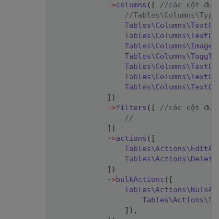
->
columns
(
[
//các cột đượ
//Tables\Columns\Type
Tables
\
Columns
\
TextCo
Tables
\
Columns
\
TextCo
Tables
\
Columns
\
ImageC
Tables
\
Columns
\
Toggle
Tables
\
Columns
\
TextCo
Tables
\
Columns
\
TextCo
Tables
\
Columns
\
TextCo
]
)
->
filters
(
[
//các cột đượ
//
]
)
->
actions
(
[
Tables
\
Actions
\
EditAc
Tables
\
Actions
\
Delete
]
)
->
bulkActions
(
[
Tables
\
Actions
\
BulkAc
Tables
\
Actions
\
De
]
)
,