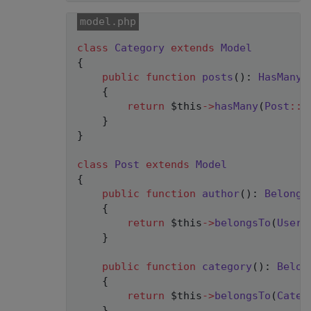
class
Category
extends
Model
{
public
function
posts
(
)
:
HasMany
{
return
$this
->
hasMany
(
Post
::
c
}
}
class
Post
extends
Model
{
public
function
author
(
)
:
Belongs
{
return
$this
->
belongsTo
(
User
:
}
public
function
category
(
)
:
Belon
{
return
$this
->
belongsTo
(
Categ
}