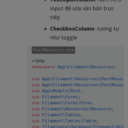
input để sửa văn bản trực
tiếp
CheckboxColumn
: tương tự
như toggle
<?php
namespace
App
\
Filament
\
Resources
;
use
App
\
Filament
\
Resources
\
PostResour
use
App
\
Filament
\
Resources
\
PostResour
use
App
\
Models
\
Post
;
use
Filament
\
Forms
;
use
Filament
\
Forms
\
Form
;
use
Filament
\
Resources
\
Resource
;
use
Filament
\
Tables
;
use
Filament
\
Tables
\
Table
;
use
Illuminate
\
Database
\
Eloquent
\
Buil