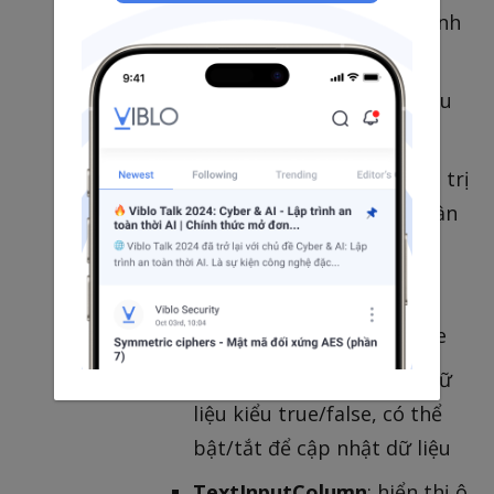
ImageColumn
: hiển thị hình
ảnh
ColorColumn
: hiển thị màu
sắc
Cột động
: có thể chỉnh sửa giá trị
trực tiếp tại bảng mà không cần
chuyển sang form edit
SelectColumn
: dropdown
selection để có thể update
ToggleColumn
: hiển thị dữ
liệu kiểu true/false, có thể
bật/tắt để cập nhật dữ liệu
TextInputColumn
: hiển thị ô