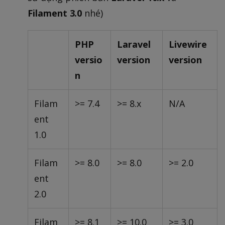
Filament 3.0
nhé)
PHP
Laravel
Livewire
versio
version
version
n
Filam
>= 7.4
>= 8.x
N/A
ent
1.0
Filam
>= 8.0
>= 8.0
>= 2.0
ent
2.0
Filam
>= 8.1
>= 10.0
>= 3.0