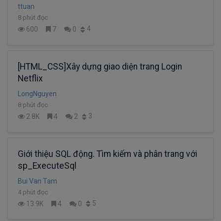
ttuan
8 phút đọc
4
600
7
0
[HTML_CSS]Xây dựng giao diện trang Login
Netflix
LongNguyen
8 phút đọc
3
2.8K
4
2
Giới thiệu SQL động. Tìm kiếm và phân trang với
sp_ExecuteSql
Bui Van Tam
4 phút đọc
5
13.9K
4
0