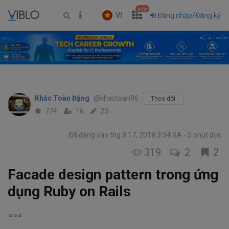
new
VI
Đăng nhập/Đăng ký
Khắc Toàn Đặng
@khactoan96
Theo dõi
774
16
23
Đã đăng vào thg 8 17, 2018 3:34 SA
5 phút đọc
319
2
2
Facade design pattern trong ứng
dụng Ruby on Rails