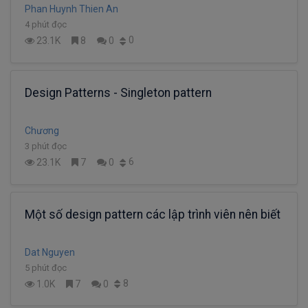
Phan Huynh Thien An
4 phút đọc
0
23.1K
8
0
Design Patterns - Singleton pattern
Chương
3 phút đọc
6
23.1K
7
0
Một số design pattern các lập trình viên nên biết
Dat Nguyen
5 phút đọc
8
1.0K
7
0