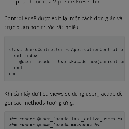
phụ thuộc của VipUsersPresenter
Controller sẽ được edit lại một cách đơn giản và
trực quan hơn trước rất nhiều.
class UsersController < ApplicationController

  def index

    @user_facade = UsersFacade.new(current_user
  end

Khi cần lấy dữ liệu views sẽ dùng user_facade đề
gọi các methods tương ứng.
<%= render @user_facade.last_active_users %>

<%= render @user_facade.messages %>
