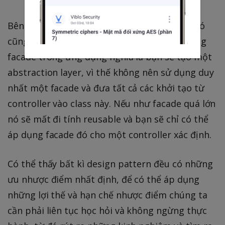
Bên cạnh những ưu điểm tuyệt vời trên thì nó
cũng tồn tại một số nhược điểm. Việc áp dụng
facade trong ứng dụng nghĩa là bạn sẽ tạo một
abstraction layer, vì thế không nên sử dụng duy
nhất một facade và đưa tất cả các khởi tạo từ
controller vào class này. Nếu như facade quá lớn
nó sẽ mất đi tính reusable và bạn sẽ chỉ có thể
áp dụng facade đó cho một controller xác định.
Có thể thấy bất kì design pattern đều có những
ưu nhược điểm nhất định, để có thể áp dụng
những lợi thế và hạn chế nhược điểm chúng ta
cần phải liên tục học hỏi và không ngừng thực