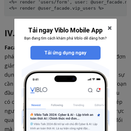
<%= render 'users/form', user: @user_facade.new
Tải ngay Viblo Mobile App
IV. Tổng kết
Bạn đang tìm cách khám phá Viblo dễ dàng hơn?
Facade pattern
là một trong những phương
Tải ứng dụng ngay
pháp cho phép refactor hay nó cách khác là đơn
giản hóa controllers. Đặc biệt trong các ứng
dụng lớn và có độ phức tạp thì điều này thực sự
cần thiết và cần áp dụng ngay ở những giai đoạn
đầu của dự án. Bằng cách đóng gói các dự liệu
có cùng tính chất vào cùng một class cho phép
người đọc dễ dàng đọc hiểu code một cách trực
quan nhất từ đó dễ dàng phát triển và thay đổi
mà tránh gây ảnh hưởng những logic khác.