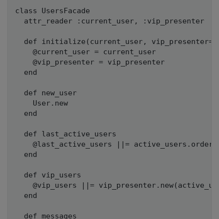
class UsersFacade

  attr_reader :current_user, :vip_presenter

  def initialize(current_user, vip_presenter=Vi
    @current_user = current_user

    @vip_presenter = vip_presenter

  end

  def new_user

    User.new

  end

  def last_active_users

    @last_active_users ||= active_users.order(
  end

  def vip_users

    @vip_users ||= vip_presenter.new(active_use
  end

  def messages
