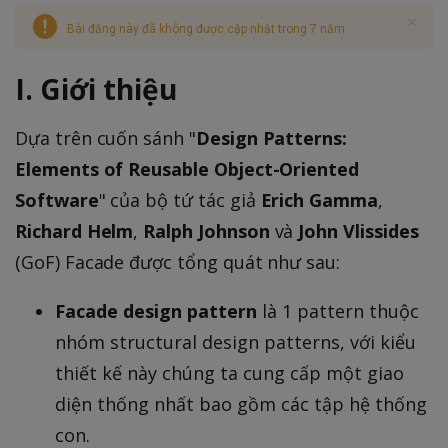
Bài đăng này đã không được cập nhật trong 7 năm
I. Giới thiệu
Dựa trên cuốn sánh "
Design Patterns:
Elements of Reusable Object-Oriented
Software
" của bộ tứ tác giả
Erich Gamma
,
Richard Helm
,
Ralph Johnson
và
John Vlissides
(GoF) Facade được tổng quát như sau:
Facade design pattern
là 1 pattern thuộc
nhóm structural design patterns, với kiểu
thiết kế này chúng ta cung cấp một giao
diện thống nhất bao gồm các tập hệ thống
con.