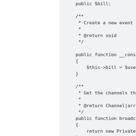
    public $bill;

    /**

     * Create a new event 
     *

     * @return void

     */

    public function __cons
    {

        $this->bill = $use
    }

    /**

     * Get the channels th
     *

     * @return Channel|arra
     */

    public function broadc
    {

        return new Private