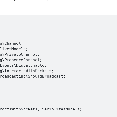
g\Channel;

lizesModels;

g\PrivateChannel;

g\PresenceChannel;

Events\Dispatchable;

g\InteractsWithSockets;

roadcasting\ShouldBroadcast;

ractsWithSockets, SerializesModels;
