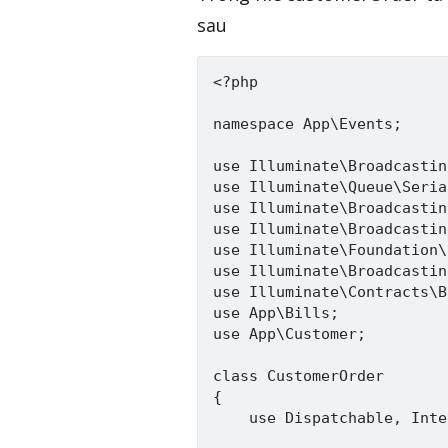
sau
<?php

namespace App\Events;

use Illuminate\Broadcastin
use Illuminate\Queue\Seria
use Illuminate\Broadcastin
use Illuminate\Broadcastin
use Illuminate\Foundation\
use Illuminate\Broadcastin
use Illuminate\Contracts\B
use App\Bills;

use App\Customer;

class CustomerOrder

{

    use Dispatchable, Inte