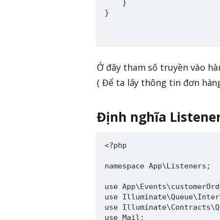
    }

}

Ở đây tham số truyền vào hàm
( Để ta lấy thông tin đơn hà
Định nghĩa Listene
<?php

namespace App\Listeners;

use App\Events\customerOrde
use Illuminate\Queue\Inter
use Illuminate\Contracts\Q
use Mail;
