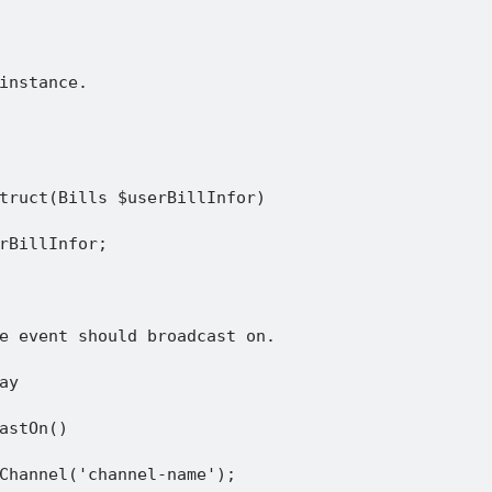
instance.

truct(Bills $userBillInfor)

rBillInfor;

e event should broadcast on.

y

astOn()

Channel('channel-name');
