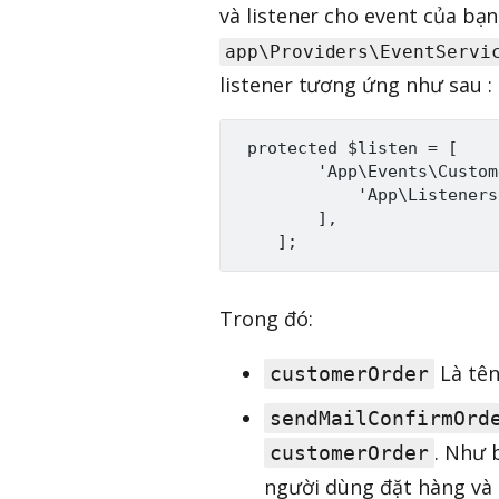
và listener cho event của bạ
app\Providers\EventServi
listener tương ứng như sau :
 protected $listen = [

        'App\Events\Custom
            'App\Listeners
        ],

Trong đó:
Là tên
customerOrder
sendMailConfirmOrd
. Như 
customerOrder
người dùng đặt hàng và 