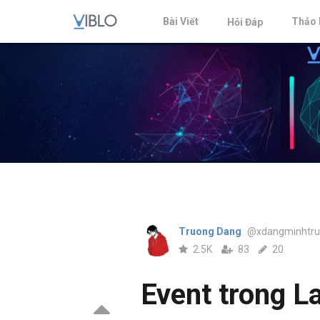
Bài Viết
Thảo 
Hỏi Đáp
Truong Dang
@xdangminhtru
2.5K
83
20
Event trong L