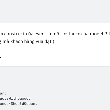
 construct của event là một instance của model Bil
ng mà khách hàng vừa đặt )
r
r;

actsWithQueue;

ueue\ShouldQueue;
