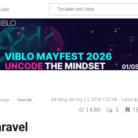
Luận
Đã đăng vào thg 2 2, 2018 7:32 SA
7 phút đ
ongx
Theo dõi
14.8K
5
1
aravel