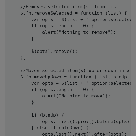
    //Removes selected item(s) from list

    $.fn.removeSelected = function (list) {

        var opts = $(list + ' option:selected')
        if (opts.length == 0) {

            alert("Nothing to remove");

        }

        $(opts).remove();

    };

    //Moves selected item(s) up or down in a li
    $.fn.moveUpDown = function (list, btnUp, bt
        var opts = $(list + ' option:selected')
        if (opts.length == 0) {

            alert("Nothing to move");

        }

        if (btnUp) {

            opts.first().prev().before(opts);

        } else if (btnDown) {

            opts.last().next().after(opts);
