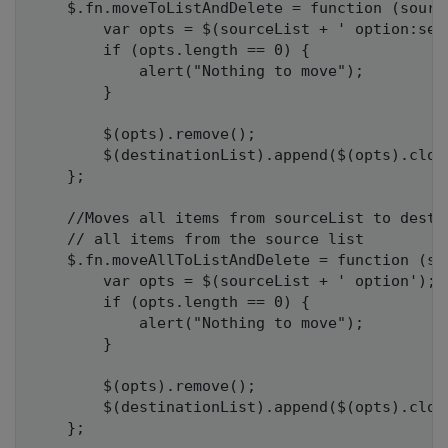
    $.fn.moveToListAndDelete = function (sourc
        var opts = $(sourceList + ' option:sele
        if (opts.length == 0) {

            alert("Nothing to move");

        }

        $(opts).remove();

        $(destinationList).append($(opts).clone
    };

    //Moves all items from sourceList to destin
    // all items from the source list

    $.fn.moveAllToListAndDelete = function (so
        var opts = $(sourceList + ' option');

        if (opts.length == 0) {

            alert("Nothing to move");

        }

        $(opts).remove();

        $(destinationList).append($(opts).clone
    };
