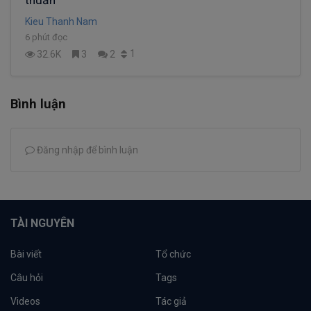
thuần
Kieu Thanh Nam
6 phút đọc
1
32.6K
3
2
Bình luận
Đăng nhập để bình luận
TÀI NGUYÊN
Bài viết
Tổ chức
Câu hỏi
Tags
Videos
Tác giả