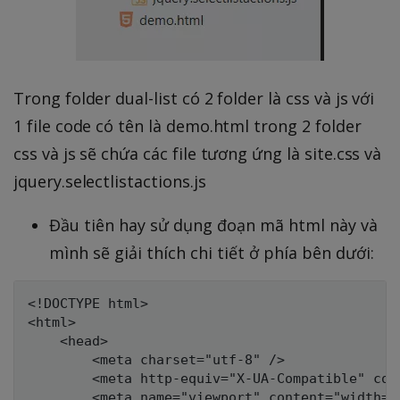
Trong folder dual-list có 2 folder là css và js với
1 file code có tên là demo.html trong 2 folder
css và js sẽ chứa các file tương ứng là site.css và
jquery.selectlistactions.js
Đầu tiên hay sử dụng đoạn mã html này và
mình sẽ giải thích chi tiết ở phía bên dưới:
<!DOCTYPE html>

<html>

    <head>

        <meta charset="utf-8" />

        <meta http-equiv="X-UA-Compatible" con
        <meta name="viewport" content="width=d