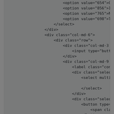
                        <option value="654">Cap
                        <option value="856">Iro
                        <option value="765">Nic
                        <option value="698">The
                    </select>

                </div>

                <div class="col-md-6">

                    <div class="row">

                        <div class="col-md-3 c
                            <input type="butto
                        </div>

                        <div class="col-md-9 co
                            <label class="cont
                            <div class="selecte
                                <select multip
                                </select>

                            </div>

                            <div class="selecte
                                <button type="
                                    <span clas