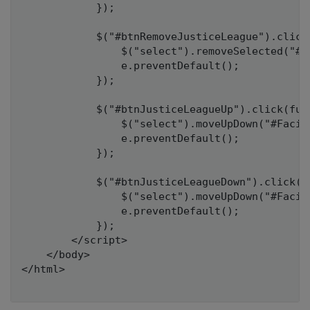
            });

            $("#btnRemoveJusticeLeague").click(
                $("select").removeSelected("#Fa
                e.preventDefault();

            });

            $("#btnJusticeLeagueUp").click(func
                $("select").moveUpDown("#Facil
                e.preventDefault();

            });

            $("#btnJusticeLeagueDown").click(fu
                $("select").moveUpDown("#Facil
                e.preventDefault();

            });

        </script>

    </body>

</html>
