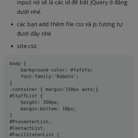
input nó sẽ là các id để bắt JQuery ở đằng
dưới nhé.
các bạn add thêm file css và js tương tự
đưới đây nhé
site.css:
body {

  	background-color: #fafafa;

    font-family:'Roboto';

}

.container { margin:150px auto;}

#StaffList {

    height: 350px;

    margin-bottom: 10px;

}

#PresenterList,

#ContactList,

#FacilitatorList {
