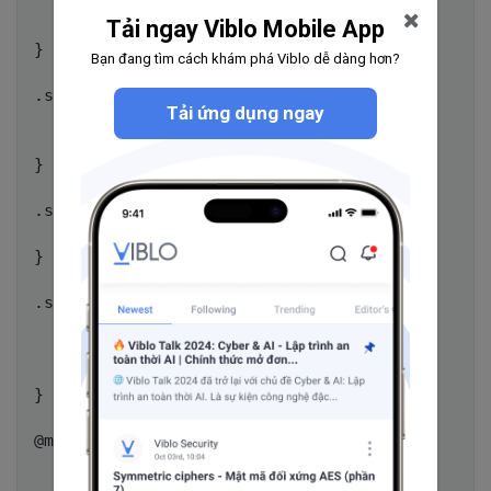
    margin-top: 25px;

Tải ngay Viblo Mobile App
    width: 100%;

}

Bạn đang tìm cách khám phá Viblo dễ dàng hơn?
.selected-left {

Tải ứng dụng ngay
    float: left;

    width: 88%;

}

.selected-right {

    float: left;

}

.selected-right button {

    display: block;

    margin-left: 4px;

    margin-bottom: 2px;

}

@media (max-width: 517px) {

  .selected-right button {

        display: inline;
