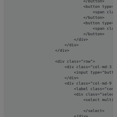
                                </button>

                                <button type="
                                    <span clas
                                </button>

                                <button type="
                                    <span clas
                                </button>

                            </div>

                        </div>

                    </div>

                    <div class="row">

                        <div class="col-md-3 c
                            <input type="butto
                        </div>

                        <div class="col-md-9 co
                            <label class="cont
                            <div class="selecte
                                <select multip
                                </select>

                            </div>
