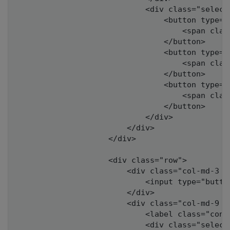
                            <div class="selecte
                                <button type="
                                    <span clas
                                </button>

                                <button type="
                                    <span clas
                                </button>

                                <button type="
                                    <span clas
                                </button>

                            </div>

                        </div>

                    </div>

                    <div class="row">

                        <div class="col-md-3 c
                            <input type="butto
                        </div>

                        <div class="col-md-9 co
                            <label class="cont
                            <div class="selecte