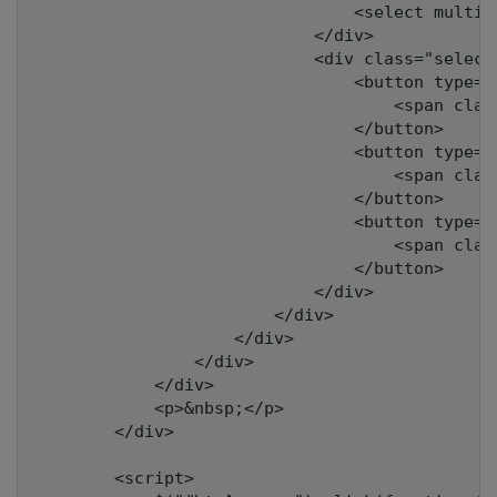
                                <select multip
                            </div>

                            <div class="selecte
                                <button type="
                                    <span clas
                                </button>

                                <button type="
                                    <span clas
                                </button>

                                <button type="
                                    <span clas
                                </button>

                            </div>

                        </div>

                    </div>

                </div>

            </div>

            <p>&nbsp;</p>

        </div>

        <script>
