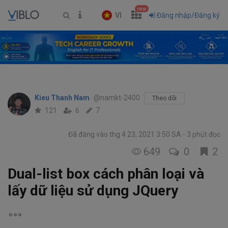
new
VI
Đăng nhập/Đăng ký
Kieu Thanh Nam
@namkt-2400
Theo dõi
121
6
7
Đã đăng vào thg 4 23, 2021 3:50 SA
3 phút đọc
649
0
2
Dual-list box cách phân loại và
lấy dữ liệu sử dụng JQuery