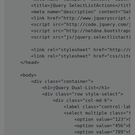
        <title>jQuery SelectListActions</title>
        <meta name="description" content="Sele
        <link href="http://www.jqueryscript.ne
        <script src="http://code.jquery.com/jq
        <script src="http://netdna.bootstrapcd
        <script src="js/jquery.selectlistaction
        <link rel="stylesheet" href="http://ne
        <link rel="stylesheet" href="css/site.c
    </head>

    <body>

        <div class="container">

            <h1>jQuery Dual-List</h1>

            <div class="row style-select">

                <div class="col-md-6">

                    <label class="control-label
                    <select multiple class="fo
                        <option value="123">Sup
                        <option value="456">Bat
                        <option value="789">Spi