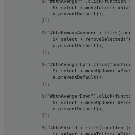
            $("#btnAvenger").click(function (e)
                $("select").moveToList("#Staff
                e.preventDefault();

            });

            $("#btnRemoveAvenger").click(functi
                $("select").removeSelected("#Pr
                e.preventDefault();

            });

            $("#btnAvengerUp").click(function (
                $("select").moveUpDown("#Prese
                e.preventDefault();

            });

            $("#btnAvengerDown").click(function
                $("select").moveUpDown("#Prese
                e.preventDefault();

            });

            $("#btnShield").click(function (e) 
                $("select").moveToList("#StaffL