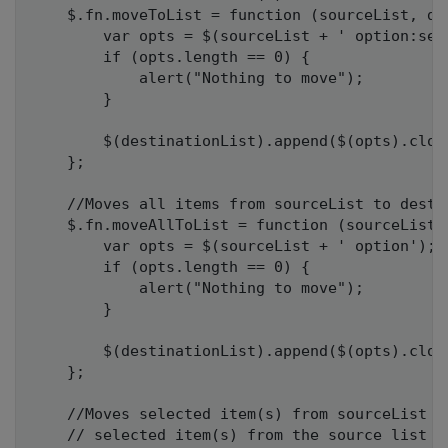
    $.fn.moveToList = function (sourceList, des
        var opts = $(sourceList + ' option:sele
        if (opts.length == 0) {

            alert("Nothing to move");

        }

        $(destinationList).append($(opts).clone
    };

    //Moves all items from sourceList to destin
    $.fn.moveAllToList = function (sourceList, 
        var opts = $(sourceList + ' option');

        if (opts.length == 0) {

            alert("Nothing to move");

        }

        $(destinationList).append($(opts).clone
    };

    //Moves selected item(s) from sourceList t
    // selected item(s) from the source list
