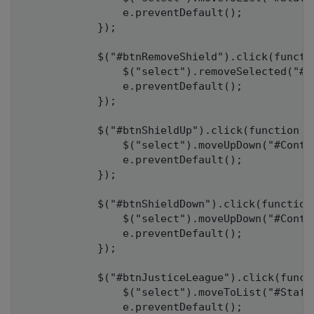
                e.preventDefault();

            });

            $("#btnRemoveShield").click(functio
                $("select").removeSelected("#Co
                e.preventDefault();

            });

            $("#btnShieldUp").click(function (e
                $("select").moveUpDown("#Contac
                e.preventDefault();

            });

            $("#btnShieldDown").click(function 
                $("select").moveUpDown("#Contac
                e.preventDefault();

            });

            $("#btnJusticeLeague").click(functi
                $("select").moveToList("#Staff
                e.preventDefault();
