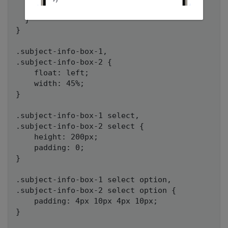
        margin-bottom: 5px;

  }

}

.subject-info-box-1,

.subject-info-box-2 {

    float: left;

    width: 45%;

}

.subject-info-box-1 select,

.subject-info-box-2 select {

    height: 200px;

    padding: 0;

}

.subject-info-box-1 select option,

.subject-info-box-2 select option {

    padding: 4px 10px 4px 10px;

}
