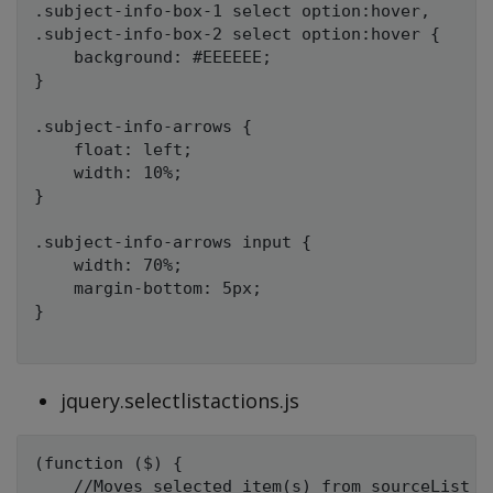
.subject-info-box-1 select option:hover,

.subject-info-box-2 select option:hover {

    background: #EEEEEE;

}

.subject-info-arrows {

    float: left;

    width: 10%;

}

.subject-info-arrows input {

    width: 70%;

    margin-bottom: 5px;

}

jquery.selectlistactions.js
(function ($) {

    //Moves selected item(s) from sourceList to