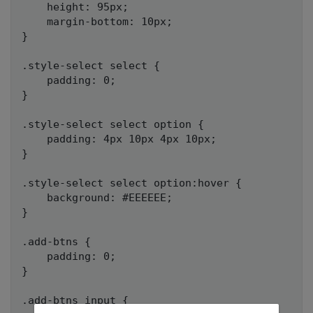
    height: 95px;

    margin-bottom: 10px;

}

.style-select select {

    padding: 0;

}

.style-select select option {

    padding: 4px 10px 4px 10px;

}

.style-select select option:hover {

    background: #EEEEEE;

}

.add-btns {

    padding: 0;

}

.add-btns input {
