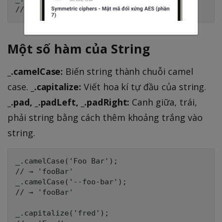
Một số hàm của String
_.camelCase:
Biến string thành chuỗi camel
case.
_.capitalize:
Viết hoa kí tự đầu của string.
_.pad, _.padLeft, _.padRight:
Canh giữa, trái,
phải string bằng cách thêm khoảng trắng vào
string.
_.camelCase('Foo Bar');

// → 'fooBar'

_.camelCase('--foo-bar');

// → 'fooBar'

_.capitalize('fred');
