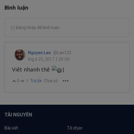
Bình luận
Đăng nhập để bình luận
Nguyen Lan
@Lan123
thg 6 25, 2017 1:29 CH
Viết nhanh thế
)
0
|
Trả lời
Chia sẻ
TÀI NGUYÊN
Bài viết
Tổ chức