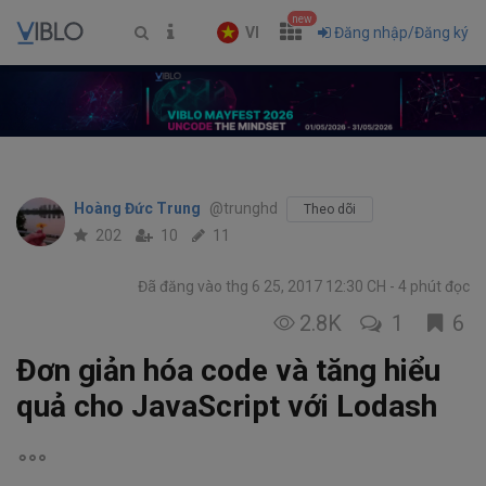
new
VI
Đăng nhập/Đăng ký
Hoàng Đức Trung
@trunghd
Theo dõi
202
10
11
Đã đăng vào thg 6 25, 2017 12:30 CH
4 phút đọc
2.8K
1
6
Đơn giản hóa code và tăng hiểu
quả cho JavaScript với Lodash