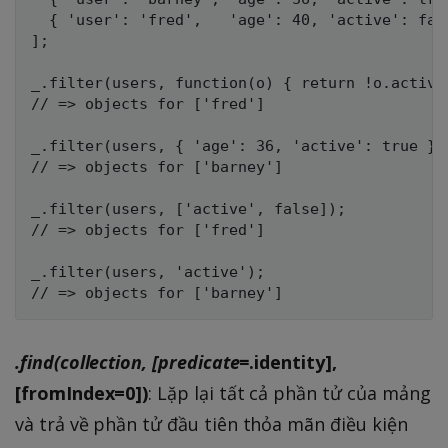
  { 'user': 'fred',   'age': 40, 'active': fals
];

_.filter(users, function(o) { return !o.active;
// => objects for ['fred']

_.filter(users, { 'age': 36, 'active': true });
// => objects for ['barney']

_.filter(users, ['active', false]);

// => objects for ['fred']

_.filter(users, 'active');

.find(collection, [predicate=
.identity],
[fromIndex=0])
: Lặp lại tất cả phần tử của mảng
và trả về phần tử đầu tiên thỏa mãn điều kiện