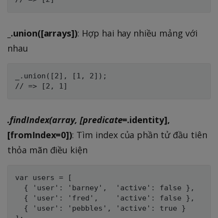
_.union([arrays])
: Hợp hai hay nhiều mảng với
nhau
_.union([2], [1, 2]);

.findIndex(array, [predicate=
.identity],
[fromIndex=0])
: Tìm index của phần tử đầu tiên
thỏa mãn điều kiện
var users = [

  { 'user': 'barney',  'active': false },

  { 'user': 'fred',    'active': false },

  { 'user': 'pebbles', 'active': true }
