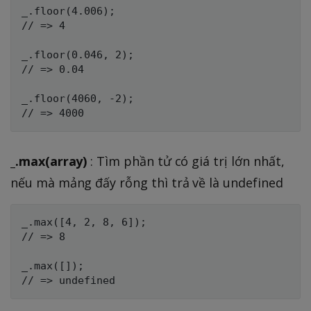
_.floor(4.006);

// => 4

_.floor(0.046, 2);

// => 0.04

_.floor(4060, -2);

_.max(array)
: Tìm phần tử có giá trị lớn nhất,
nếu mà mảng đấy rỗng thì trả về là undefined
_.max([4, 2, 8, 6]);

// => 8

_.max([]);
