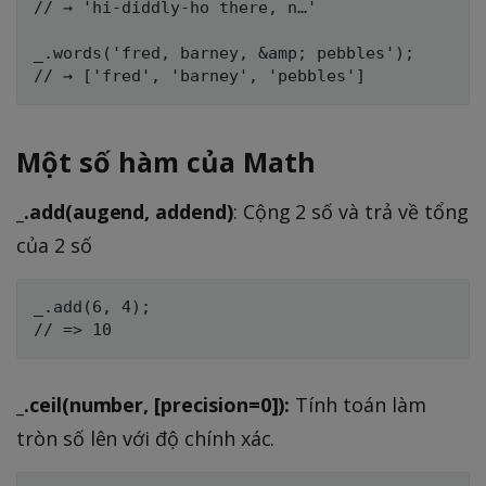
// → 'hi-diddly-ho there, n…'

_.words('fred, barney, &amp; pebbles');

Một số hàm của Math
_.add(augend, addend)
: Cộng 2 số và trả về tổng
của 2 số
_.add(6, 4);

_.ceil(number, [precision=0]):
Tính toán làm
tròn số lên với độ chính xác.