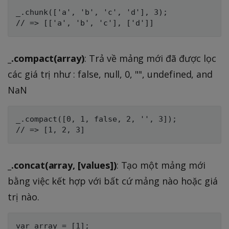
_.chunk(['a', 'b', 'c', 'd'], 3);

_.compact(array)
: Trả về mảng mới đã được lọc
các giá trị như : false, null, 0, "", undefined, and
NaN
_.compact([0, 1, false, 2, '', 3]);

_.concat(array, [values])
: Tạo một mảng mới
bằng việc kết hợp với bất cứ mảng nào hoặc giá
trị nào.
var array = [1];
