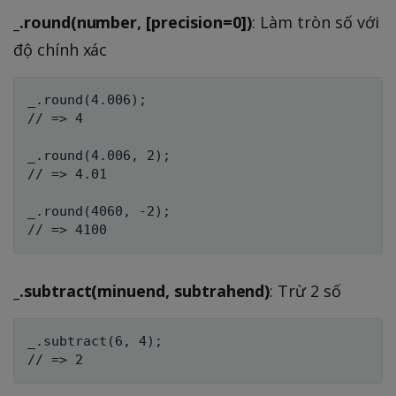
_.round(number, [precision=0])
: Làm tròn số với
độ chính xác
_.round(4.006);

// => 4

_.round(4.006, 2);

// => 4.01

_.round(4060, -2);

_.subtract(minuend, subtrahend)
: Trừ 2 số
_.subtract(6, 4);
