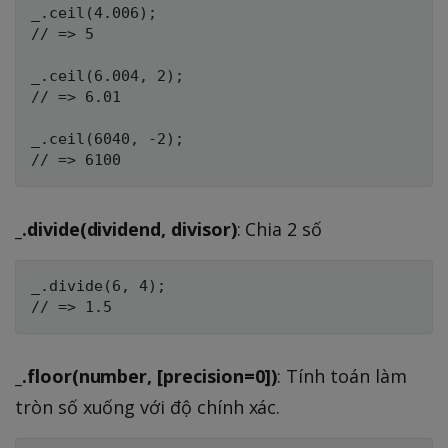
_.ceil(4.006);

// => 5

_.ceil(6.004, 2);

// => 6.01

_.ceil(6040, -2);

_.divide(dividend, divisor)
: Chia 2 số
_.divide(6, 4);

_.floor(number, [precision=0])
: Tính toán làm
tròn số xuống với độ chính xác.