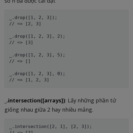
số n đã được cài đặt
_.drop([1, 2, 3]);

// => [2, 3]

_.drop([1, 2, 3], 2);

// => [3]

_.drop([1, 2, 3], 5);

// => []

_.drop([1, 2, 3], 0);

_.intersection([arrays])
: Lấy những phần tử
giống nhau giữa 2 hay nhiều mảng.
_.intersection([2, 1], [2, 3]);
