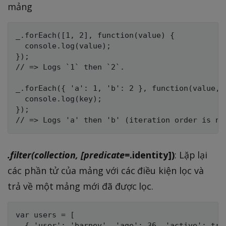
mảng
_.forEach([1, 2], function(value) {

  console.log(value);

});

// => Logs `1` then `2`.

_.forEach({ 'a': 1, 'b': 2 }, function(value, k
  console.log(key);

});

.filter(collection, [predicate=
.identity])
: Lặp lại
các phần tử của mảng với các điều kiện lọc và
trả về một mảng mới đã được lọc.
var users = [

  { 'user': 'barney', 'age': 36, 'active': true