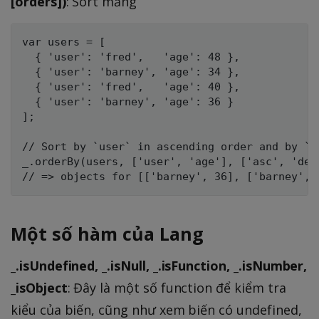
[orders])
: Sort mảng
var users = [

  { 'user': 'fred',   'age': 48 },

  { 'user': 'barney', 'age': 34 },

  { 'user': 'fred',   'age': 40 },

  { 'user': 'barney', 'age': 36 }

];

// Sort by `user` in ascending order and by `a
_.orderBy(users, ['user', 'age'], ['asc', 'desc
Một số hàm của Lang
_.isUndefined, _.isNull, _.isFunction, _.isNumber,
_isObject
: Đây là một số function để kiểm tra
kiểu của biến, cũng như xem biến có undefined,