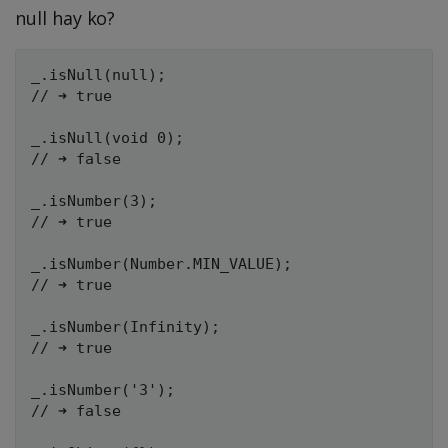
null hay ko?
_.isNull(null);

// ➜ true

_.isNull(void 0);

// ➜ false

_.isNumber(3);

// ➜ true

_.isNumber(Number.MIN_VALUE);

// ➜ true

_.isNumber(Infinity);

// ➜ true

_.isNumber('3');

// ➜ false
