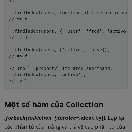
];

_.findIndex(users, function(o) { return o.user 
// => 0

_.findIndex(users, { 'user': 'fred', 'active': 
// => 1

_.findIndex(users, ['active', false]);

// => 0

// The `_.property` iteratee shorthand.

_.findIndex(users, 'active');

Một số hàm của Collection
.forEach(collection, [iteratee=
.identity])
: Lặp lại
các phần tử của mảng và trả về các phần từ của