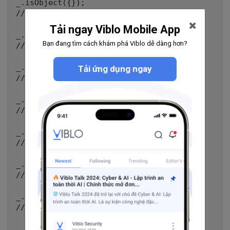
_.isObject({});

// ➜ true

Tải ngay Viblo Mobile App
_.isObject([1, 2, 3]);

Bạn đang tìm cách khám phá Viblo dễ dàng hơn?
// ➜ true

_.isObject(_.noop);

Tải ứng dụng ngay
// ➜ true

_.isObject(null);

// ➜ false

_.isUndefined(void 0);

// ➜ true

_.isUndefined(null);

// ➜ false

_.isDate(new Date);

// ➜ true

_.isDate('Mon April 23 2012');
