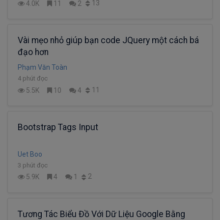
13
4.0K
11
2
Vài mẹo nhỏ giúp bạn code JQuery một cách bá
đạo hơn
Phạm Văn Toàn
4 phút đọc
11
5.5K
10
4
Bootstrap Tags Input
Uet Boo
3 phút đọc
2
5.9K
4
1
Tương Tác Biểu Đồ Với Dữ Liệu Google Bằng