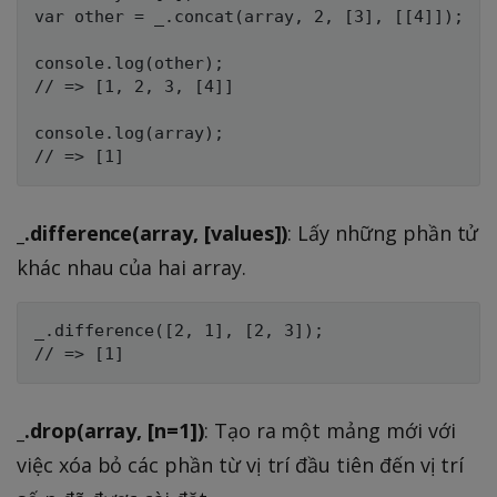
var other = _.concat(array, 2, [3], [[4]]);

console.log(other);

// => [1, 2, 3, [4]]

console.log(array);

_.difference(array, [values])
: Lấy những phần tử
khác nhau của hai array.
_.difference([2, 1], [2, 3]);

_.drop(array, [n=1])
: Tạo ra một mảng mới với
việc xóa bỏ các phần từ vị trí đầu tiên đến vị trí