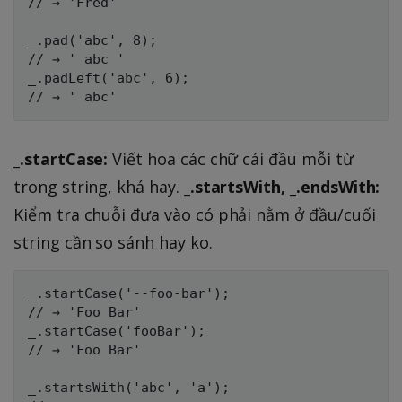
// → 'Fred'

_.pad('abc', 8);

// → ' abc '

_.padLeft('abc', 6);

_.startCase:
Viết hoa các chữ cái đầu mỗi từ
trong string, khá hay.
_.startsWith, _.endsWith:
Kiểm tra chuỗi đưa vào có phải nằm ở đầu/cuối
string cần so sánh hay ko.
_.startCase('--foo-bar');

// → 'Foo Bar'

_.startCase('fooBar');

// → 'Foo Bar'

_.startsWith('abc', 'a');
