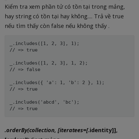
Kiểm tra xem phần tử có tồn tại trong mảng,
hay string có tồn tại hay không.... Trả về true
nếu tìm thấy còn false nếu không thấy .
_.includes([1, 2, 3], 1);

// => true

_.includes([1, 2, 3], 1, 2);

// => false

_.includes({ 'a': 1, 'b': 2 }, 1);

// => true

_.includes('abcd', 'bc');

.orderBy(collection, [iteratees=[
.identity]],