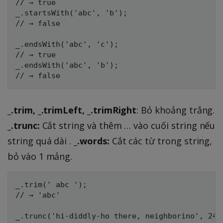
// → true

_.startsWith('abc', 'b');

// → false

_.endsWith('abc', 'c');

// → true

_.endsWith('abc', 'b');

_.trim, _.trimLeft, _.trimRight
: Bỏ khoảng trắng.
_.trunc:
Cắt string và thêm … vào cuối string nếu
string quá dài .
_.words:
Cắt các từ trong string,
bỏ vào 1 mảng.
_.trim(' abc ');

// → 'abc'

_.trunc('hi-diddly-ho there, neighborino', 24);