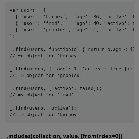
var users = [

  { 'user': 'barney',  'age': 36, 'active': tru
  { 'user': 'fred',    'age': 40, 'active': fal
  { 'user': 'pebbles', 'age': 1,  'active': tru
];

_.find(users, function(o) { return o.age < 40; 
// => object for 'barney'

_.find(users, { 'age': 1, 'active': true });

// => object for 'pebbles'

_.find(users, ['active', false]);

// => object for 'fred'

_.find(users, 'active');

_.includes(collection, value, [fromIndex=0])
: