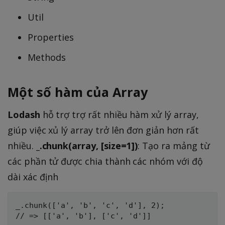
Util
Properties
Methods
Một số hàm của Array
Lodash
hỗ trợ trợ rất nhiều hàm xử lý array,
giúp việc xủ lý array trở lên đơn giản hơn rất
nhiều.
_.chunk(array, [size=1])
: Tạo ra mảng từ
các phần tử được chia thành các nhóm với độ
dài xác định
_.chunk(['a', 'b', 'c', 'd'], 2);

// => [['a', 'b'], ['c', 'd']]
