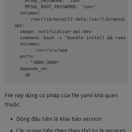
      MYSQL_PASSWORD: 'toor'

      MYSQL_ROOT_PASSWORD: 'toor'

    volumes:

      - /var/lib/mysql57-data:/var/lib/mysql

  api:

    image: notification-api:dev

    command: bash -c "bundle install && rake d
    volumes:

      - .:/usr/src/app

    ports:

      - "3000:3000"

    depends_on:

File này dùng cú pháp của file yaml khá quen
thuộc:
Dòng đầu tiên là khai báo version
Các scope tiếp theo theo thứ tự là services