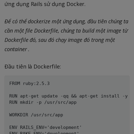
ứng dụng Rails sử dụng Docker.
Để có thể dockerize một ứng dụng, đầu tiên chúng ta
cần một file Dockerfile, chúng ta build một image từ
Dockerfile đó, sau đó chạy image đó trong một
container .
Đầu tiên là Dockerfile:
FROM ruby:2.5.3

RUN apt-get update -qq && apt-get install -y b
RUN mkdir -p /usr/src/app

WORKDIR /usr/src/app

ENV RAILS_ENV='development'

ENV RAKE_ENV='development'
