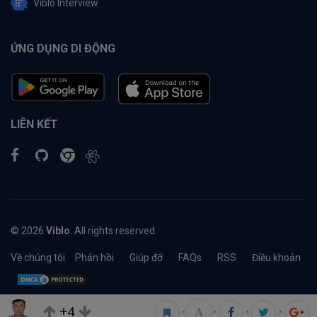
Viblo Interview
ỨNG DỤNG DI ĐỘNG
LIÊN KẾT
© 2026
Viblo
. All rights reserved.
Về chúng tôi
Phản hồi
Giúp đỡ
FAQs
RSS
Điều khoản
+4
•
•
•
•