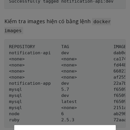
Kiểm tra images hiện có bằng lệnh
docker
images
REPOSITORY          TAG                 IMAGE 
notification-api    dev                 dab0ce
<none>              <none>              ca174f
<none>              <none>              fd4488
<none>              <none>              660234
<none>              <none>              af2552
notification-app    dev                 22a7b7
mysql               5.7                 f6509b
mysql               dev                 f6509b
mysql               latest              f6509b
mysql               <none>              2151ac
node                6                   ab290b