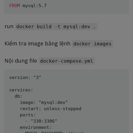
FROM
 mysql:5.7
run
docker build -t mysql:dev .
Kiểm tra image bằng lệnh
docker images
Nội dung file
docker-compose.yml
version: "3"

services:

  db:

    image: "mysql:dev"

    restart: unless-stopped

    ports:

      - "330:3306"

    environment:
