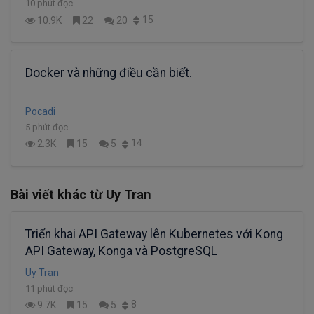
10 phút đọc
15
10.9K
22
20
Docker và những điều cần biết.
Pocadi
5 phút đọc
14
2.3K
15
5
Bài viết khác từ Uy Tran
Triển khai API Gateway lên Kubernetes với Kong
API Gateway, Konga và PostgreSQL
Uy Tran
11 phút đọc
8
9.7K
15
5