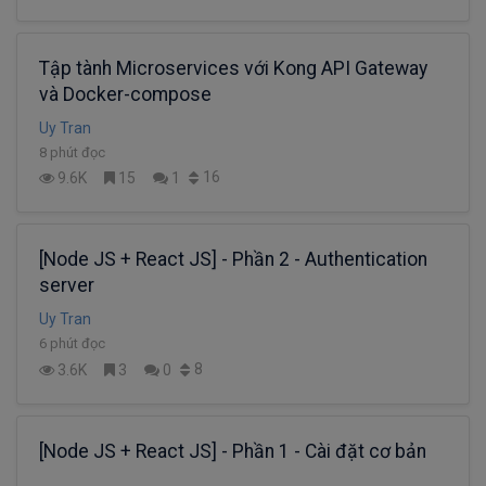
Tập tành Microservices với Kong API Gateway
và Docker-compose
Uy Tran
8 phút đọc
16
9.6K
15
1
[Node JS + React JS] - Phần 2 - Authentication
server
Uy Tran
6 phút đọc
8
3.6K
3
0
[Node JS + React JS] - Phần 1 - Cài đặt cơ bản