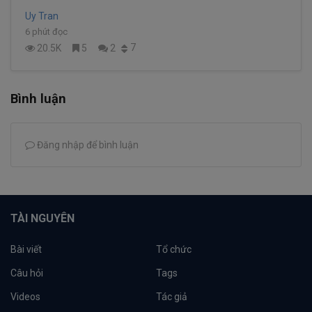
Uy Tran
6 phút đọc
7
20.5K
5
2
Bình luận
Đăng nhập để bình luận
TÀI NGUYÊN
Bài viết
Tổ chức
Câu hỏi
Tags
Videos
Tác giả