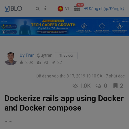
new
VI
Đăng nhập/Đăng ký
Uy Tran
@uytran
Theo dõi
2.0K
90
22
Đã đăng vào thg 8 17, 2019 10:10 SA
7 phút đọc
1.0K
0
2
Dockerize rails app using Docker
and Docker compose