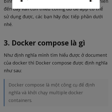
bình thường thông qua localhost:3000. tuy nhiên
đến đây vẫn còn thiếu config db để app có thể
sử dụng được, các bạn hãy đọc tiếp phần dưới
nhé.
3. Docker compose là gì
Như định nghĩa mình tìm hiểu được ở document
của docker thì Docker compose được định nghĩa
như sau:
Docker compose là một công cụ để định
nghĩa và khởi chạy multiple docker
containers.