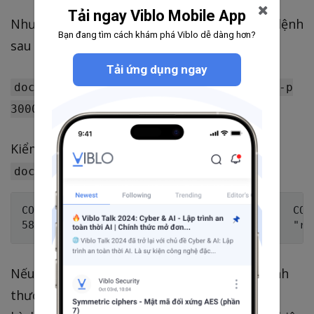
Tải ngay Viblo Mobile App
Như vậy chúng ta đã build thành công, chạy lệnh
Bạn đang tìm cách khám phá Viblo dễ dàng hơn?
sau để chạy image này trong một container.
Tải ứng dụng ngay
docker run -d --name notification-api -p
3000:3000 notification-api:dev
Kiểm tra các container đang chạy bằng lệnh
docker ps
CONTAINER ID        IMAGE                  COM
Nếu status là up tức là container đã chạy bình
thường và chúng ta có thể sử dụng app như