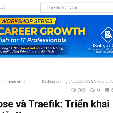
Luận
Đã đăng vào thg 5 1, 2025 8:08 SA
8 phút đ
nt
Theo dõi
765
0
e và Traefik: Triển khai