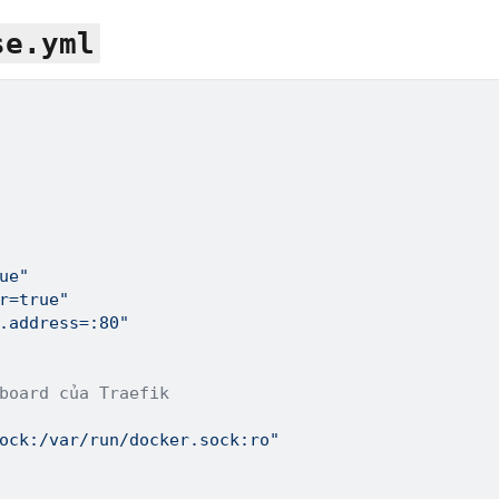
se.yml
ue"
r=true"
.address=:80"
board của Traefik
ock:/var/run/docker.sock:ro"