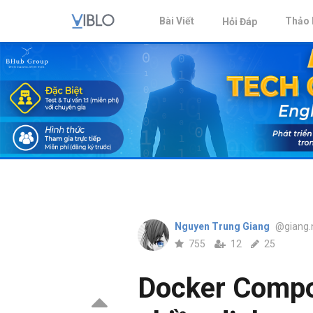
Bài Viết
Thảo 
Hỏi Đáp
Nguyen Trung Giang
@giang.
755
12
25
Docker Compos