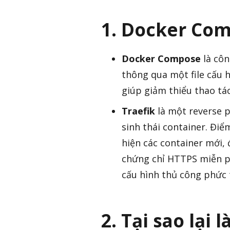
1. Docker Com
Docker Compose
là côn
thông qua một file cấu h
giúp giảm thiểu thao tá
Traefik
là một reverse p
sinh thái container. Đi
hiện các container mới, đ
chứng chỉ HTTPS miễn ph
cấu hình thủ công phức 
2. Tại sao lại l