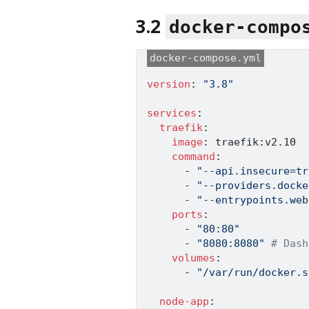
3.2
docker-compo
version
:
"3.8"
services
:
traefik
:
image
:
 traefik
:
v2.10

command
:
-
"--api.insecure=tr
-
"--providers.docke
-
"--entrypoints.web
ports
:
-
"80:80"
-
"8080:8080"
# Dash
volumes
:
-
"/var/run/docker.s
node-app
: