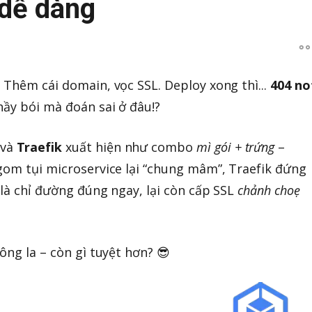
 dễ dàng
 Thêm cái domain, vọc SSL. Deploy xong thì...
404 no
hầy bói mà đoán sai ở đâu!?
và
Traefik
xuất hiện như combo
mì gói + trứng
–
gom tụi microservice lại “chung mâm”, Traefik đứng
 là chỉ đường đúng ngay, lại còn cấp SSL
chảnh choẹ
ông la – còn gì tuyệt hơn? 😎