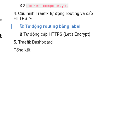
3.2
docker-compose.yml
4. Cấu hình Traefik tự động routing và cấp
HTTPS 🔧
🚀 Tự động routing bằng label
🔒 Tự động cấp HTTPS (Let's Encrypt)
t
5. Traefik Dashboard
Tổng kết