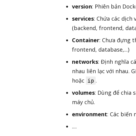
version
: Phiên bản Doc
services
: Chứa các dịch
(backend, frontend, datab
Container
: Chưa đựng t
frontend, database,...)
networks
: Định nghĩa c
nhau liên lạc với nhau. 
hoặc
.
ip
volumes
: Dùng để chia 
máy chủ.
environment
: Các biến
....