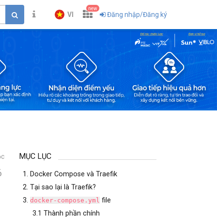
new
VI
Đăng nhập/Đăng ký
MỤC LỤC
ọc
6
1. Docker Compose và Traefik
2. Tại sao lại là Traefik?
3.
file
docker-compose.yml
3.1 Thành phần chính