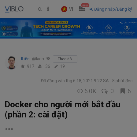
new
VI
Đăng nhập/Đăng ký
Kiên
@kien-98
Theo dõi
917
36
19
Đã đăng vào thg 6 18, 2021 9:22 SA
8 phút đọc
6.0K
0
6
Docker cho người mới bắt đầu
(phần 2: cài đặt)