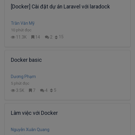
[Docker] Cài đặt dự án Laravel với laradock
Trần Văn Mỹ
10 phút đọc
15
11.3K
14
2
Docker basic
Dương Phạm
5 phút đọc
5
3.5K
7
4
Làm việc với Docker
Nguyễn Xuân Quang