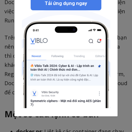
Docker Engine) thì bắt buộc máy phải thực hiện
Tải ứng dụng ngay
việc Pull container này về máy. Sau đó thực hiện
Run Container này.
Trên đây là những thành phần chính mà các bạn
nên nắm được để có thể hiểu cơ bản, ngoài ra
thì các bạn có thể tìm hiều về các khái niệm
khác như Docker Toolbox, Docker Trusted
Registry (DTR), Docker Machine, Docker Swarm,
Docker Compose, Docker Registry, Docker Cloud
để có thể nâng cao hơn kiến thức về docker.
Một số câu lệnh cơ bản
docker ps
: Liệt kê các container đang chạy