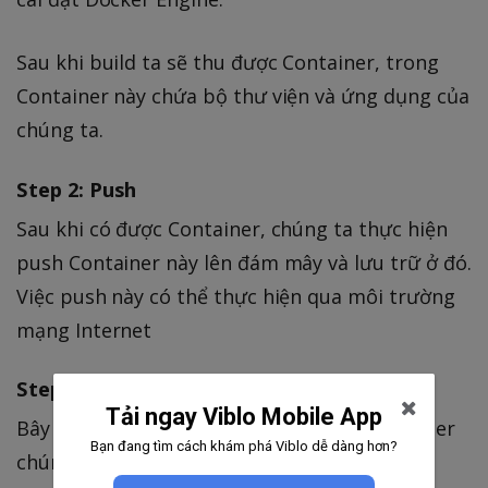
Sau khi build ta sẽ thu được Container, trong
Container này chứa bộ thư viện và ứng dụng của
chúng ta.
Step 2: Push
Sau khi có được Container, chúng ta thực hiện
push Container này lên đám mây và lưu trữ ở đó.
Việc push này có thể thực hiện qua môi trường
mạng Internet
Step 3: Pull, Run
Tải ngay Viblo Mobile App
Bây giờ một máy tính muốn sử dụng Container
Bạn đang tìm cách khám phá Viblo dễ dàng hơn?
chúng ta đã push lên đám mây (máy đã cài