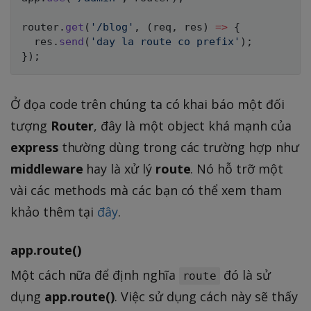
router
.
get
(
'/blog'
,
(
req
,
 res
)
=>
{
  res
.
send
(
'day la route co prefix'
)
;
}
)
;
Ở đọa code trên chúng ta có khai báo một đối
tượng
Router
, đây là một object khá mạnh của
express
thường dùng trong các trường hợp như
middleware
hay là xử lý
route
. Nó hỗ trỡ một
vài các methods mà các bạn có thể xem tham
khảo thêm tại
đây
.
app.route()
Một cách nữa để định nghĩa
đó là sử
route
dụng
app.route()
. Việc sử dụng cách này sẽ thấy