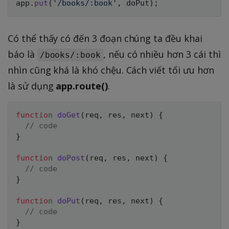
app
.
put
(
'/books/:book'
,
 doPut
)
;
Có thể thấy có đến 3 đoạn chúng ta đều khai
báo là
, nếu có nhiều hơn 3 cái thì
/books/:book
nhìn cũng khá là khó chệu. Cách viết tối ưu hơn
là sử dụng
app.route()
.
function
doGet
(
req
,
 res
,
 next
)
{
// code
}
function
doPost
(
req
,
 res
,
 next
)
{
// code
}
function
doPut
(
req
,
 res
,
 next
)
{
// code
}