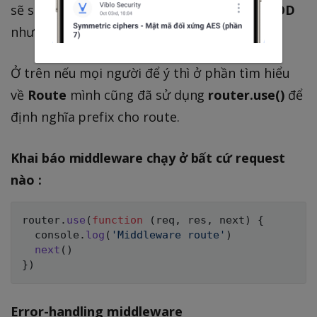
sẽ sử dụng
router.use()
hoặc
router.METHOD
như
Application-level middleware
.
Ở trên nếu mọi người để ý thì ở phần tìm hiểu
về
Route
mình cũng đã sử dụng
router.use()
để
định nghĩa prefix cho route.
Khai báo middleware chạy ở bất cứ request
nào :
router
.
use
(
function
(
req
,
 res
,
 next
)
{
  console
.
log
(
'Middleware route'
)
next
(
)
}
)
Error-handling middleware