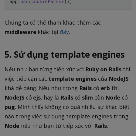
app
.
use
(
cookieParser
(
)
)
Chúng ta có thể tham khảo thêm các
middleware
khác tại
đây
.
5. Sử dụng template engines
Nếu như bạn từng tiếp xúc với
Ruby on Rails
thì
việc tiếp cận các
template engines
của
NodeJS
khá dễ dàng. Nếu như trong
Rails
có
erb
thì
NodeJS
có
ejs
, hay là
Rails
có
slim
còn
Node
có
pug
. Mình thấy không có quá nhiều sự khác biệt
nào trong việc sử dụng template engines trong
Node
nếu như bạn từ tiếp xúc với
Rails
.