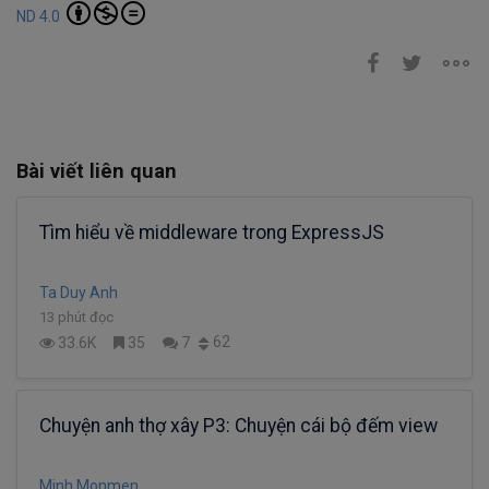
ND 4.0
Bài viết liên quan
Tìm hiểu về middleware trong ExpressJS
Ta Duy Anh
13 phút đọc
62
33.6K
35
7
Chuyện anh thợ xây P3: Chuyện cái bộ đếm view
Minh Monmen