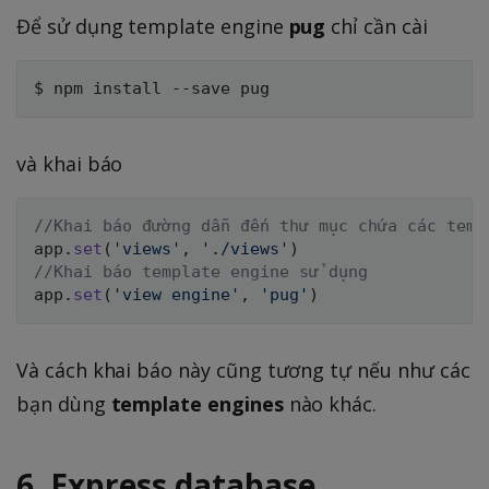
Để sử dụng template engine
pug
chỉ cần cài
và khai báo
//Khai báo đường dẫn đến thư mục chứa các temp
app
.
set
(
'views'
,
'./views'
)
//Khai báo template engine sử dụng
app
.
set
(
'view engine'
,
'pug'
)
Và cách khai báo này cũng tương tự nếu như các
bạn dùng
template engines
nào khác.
6, Express database