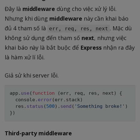
Đây là
middleware
dùng cho việc xử lý lỗi.
Nhưng khi dùng
middleware
này cần khai báo
đủ 4 tham số là
. Mặc dù
err, req, res, next
không sử dụng đến tham số
next
, nhưng việc
khai báo này là bắt buộc để
Express
nhận ra đây
là hàm xử lí lỗi.
Giả sử khi server lỗi.
app
.
use
(
function
(
err
,
 req
,
 res
,
 next
)
{
  console
.
error
(
err
.
stack
)
  res
.
status
(
500
)
.
send
(
'Something broke!'
)
}
)
Third-party middleware