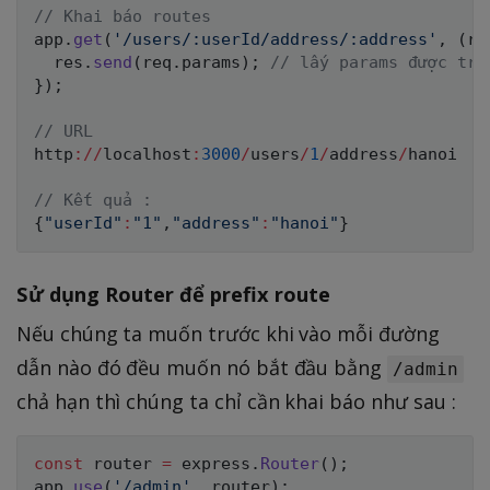
// Khai báo routes
app
.
get
(
'/users/:userId/address/:address'
,
(
re
  res
.
send
(
req
.
params
)
;
// lấy params được tru
}
)
;
// URL
http
:
/
/
localhost
:
3000
/
users
/
1
/
address
/
hanoi

// Kết quả :
{
"userId"
:
"1"
,
"address"
:
"hanoi"
}
Sử dụng Router để prefix route
Nếu chúng ta muốn trước khi vào mỗi đường
dẫn nào đó đều muốn nó bắt đầu bằng
/admin
chả hạn thì chúng ta chỉ cần khai báo như sau :
const
 router 
=
 express
.
Router
(
)
;
app
.
use
(
'/admin'
,
 router
)
;