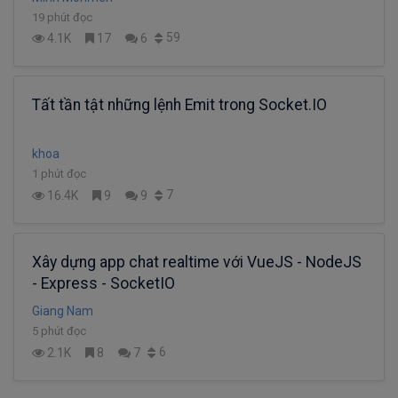
19 phút đọc
59
4.1K
17
6
Tất tần tật những lệnh Emit trong Socket.IO
khoa
1 phút đọc
7
16.4K
9
9
Xây dựng app chat realtime với VueJS - NodeJS
- Express - SocketIO
Giang Nam
5 phút đọc
6
2.1K
8
7