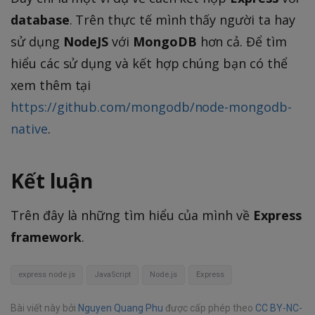
database
. Trên thực tế mình thấy người ta hay
sử dụng
NodeJS
với
MongoDB
hơn cả. Để tìm
hiểu các sử dụng và kết hợp chúng bạn có thể
xem thêm tại
https://github.com/mongodb/node-mongodb-
native
.
Kết luận
Trên đây là những tìm hiểu của mình về
Express
framework
.
express node js
JavaScript
Node.js
Express
Bài viết này bởi
Nguyen Quang Phu
được cấp phép theo
CC BY-NC-