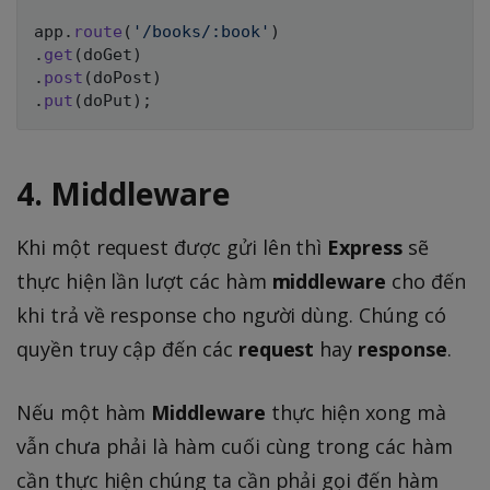
app
.
route
(
'/books/:book'
)
.
get
(
doGet
)
.
post
(
doPost
)
.
put
(
doPut
)
;
4. Middleware
Khi một request được gửi lên thì
Express
sẽ
thực hiện lần lượt các hàm
middleware
cho đến
khi trả về response cho người dùng. Chúng có
quyền truy cập đến các
request
hay
response
.
Nếu một hàm
Middleware
thực hiện xong mà
vẫn chưa phải là hàm cuối cùng trong các hàm
cần thực hiện chúng ta cần phải gọi đến hàm