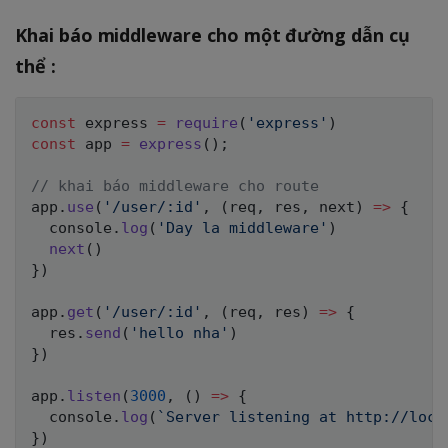
Khai báo middleware cho một đường dẫn cụ
thể :
const
 express 
=
require
(
'express'
)
const
 app 
=
express
(
)
;
// khai báo middleware cho route
app
.
use
(
'/user/:id'
,
(
req
,
 res
,
 next
)
=>
{
  console
.
log
(
'Day la middleware'
)
next
(
)
}
)
app
.
get
(
'/user/:id'
,
(
req
,
 res
)
=>
{
  res
.
send
(
'hello nha'
)
}
)
app
.
listen
(
3000
,
(
)
=>
{
  console
.
log
(
`
Server listening at http://loca
}
)