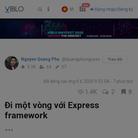
new
VI
Đăng nhập/Đăng ký
Nguyen Quang Phu
@quangphunguyen
Theo dõi
3.1K
64
37
Đã đăng vào thg 9 4, 2020 9:53 SA
7 phút đọc
1.4K
2
8
Đi một vòng với Express
framework