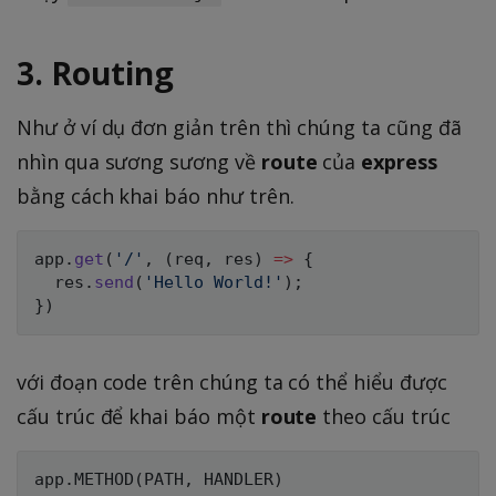
3. Routing
Như ở ví dụ đơn giản trên thì chúng ta cũng đã
nhìn qua sương sương về
route
của
express
bằng cách khai báo như trên.
app
.
get
(
'/'
,
(
req
,
 res
)
=>
{
  res
.
send
(
'Hello World!'
)
;
}
)
với đoạn code trên chúng ta có thể hiểu được
cấu trúc để khai báo một
route
theo cấu trúc
app
.
METHOD
(
PATH
,
HANDLER
)