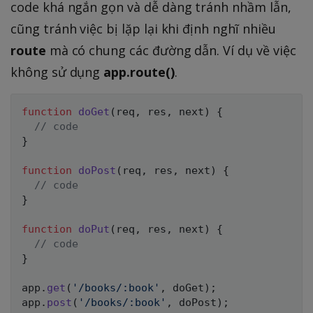
code khá ngắn gọn và dễ dàng tránh nhầm lẫn,
cũng tránh việc bị lặp lại khi định nghĩ nhiều
route
mà có chung các đường dẫn. Ví dụ về việc
không sử dụng
app.route()
.
function
doGet
(
req
,
 res
,
 next
)
{
// code
}
function
doPost
(
req
,
 res
,
 next
)
{
// code
}
function
doPut
(
req
,
 res
,
 next
)
{
// code
}
app
.
get
(
'/books/:book'
,
 doGet
)
;
app
.
post
(
'/books/:book'
,
 doPost
)
;