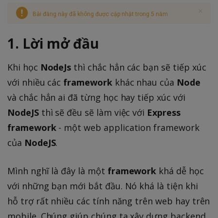
Bài đăng này đã không được cập nhật trong 5 năm
1. Lời mở đầu
Khi học
NodeJs
thì chắc hẳn các bạn sẽ tiếp xúc
với nhiều các
framework
khác nhau của
Node
và chắc hẳn ai đã từng học hay tiếp xúc với
NodeJS
thì sẽ đều sẽ làm việc với
Express
framework
- một web application framework
của
NodeJS
.
Mình nghĩ là đây là một
framework
khá dễ học
với những bạn mới bắt đầu. Nó khá là tiện khi
hỗ trợ rất nhiều các tính năng trên web hay trên
mobile. Chúng giúp chúng ta xây dựng backend