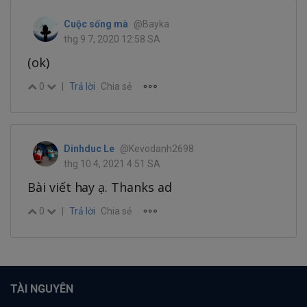
Cuộc sống mà
@Bayka
thg 9 7, 2020 12:58 SA
(ok)
0
|
Trả lời
Chia sẻ
Dinhduc Le
@Kevodanh2698
thg 10 4, 2021 4:51 SA
Bài viết hay ạ. Thanks ad
0
|
Trả lời
Chia sẻ
TÀI NGUYÊN