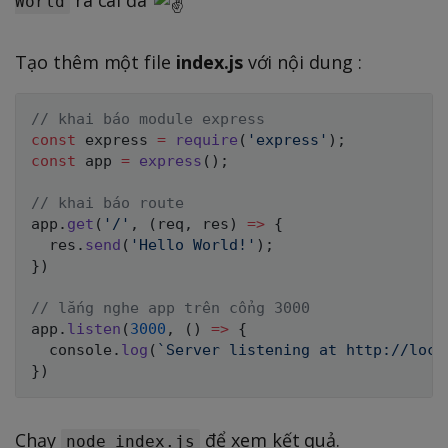
World
Tạo thêm một file
index.js
với nội dung :
// khai báo module express
const
 express 
=
require
(
'express'
)
;
const
 app 
=
express
(
)
;
// khai báo route
app
.
get
(
'/'
,
(
req
,
 res
)
=>
{
  res
.
send
(
'Hello World!'
)
;
}
)
// lắng nghe app trên cổng 3000
app
.
listen
(
3000
,
(
)
=>
{
  console
.
log
(
`
Server listening at http://loca
}
)
Chạy
để xem kết quả.
node index.js