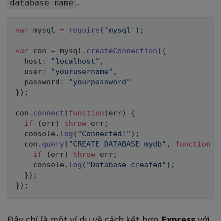
..
database name
var
 mysql 
=
require
(
'mysql'
)
;
var
 con 
=
 mysql
.
createConnection
(
{
  host
:
"localhost"
,
  user
:
"yourusername"
,
  password
:
"yourpassword"
}
)
;
con
.
connect
(
function
(
err
)
{
if
(
err
)
throw
 err
;
  console
.
log
(
"Connected!"
)
;
  con
.
query
(
"CREATE DATABASE mydb"
,
function
(
if
(
err
)
throw
 err
;
    console
.
log
(
"Database created"
)
;
}
)
;
}
)
;
Đây chỉ là một ví dụ về cách kết hợp
Express
với