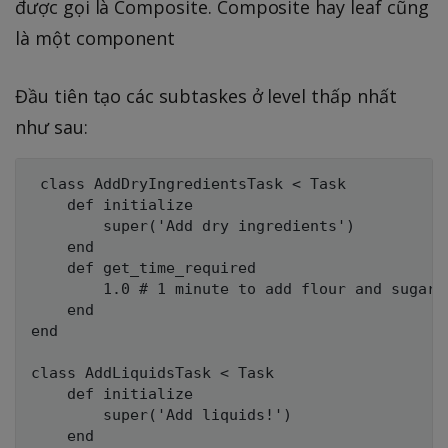
được gọi là Composite. Composite hay leaf cũng
là một component
Đầu tiên tạo các subtaskes ở level thấp nhất
như sau:
 class AddDryIngredientsTask < Task

    def initialize

        super('Add dry ingredients')

    end

    def get_time_required

        1.0 # 1 minute to add flour and sugar

    end

end

class AddLiquidsTask < Task

    def initialize

        super('Add liquids!')

    end
