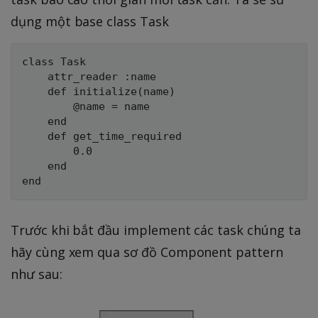
dụng một base class Task
class Task

    attr_reader :name

    def initialize(name)

        @name = name

    end

    def get_time_required

        0.0

    end

Trước khi bắt đầu implement các task chúng ta
hãy cùng xem qua sơ đồ Component pattern
như sau: