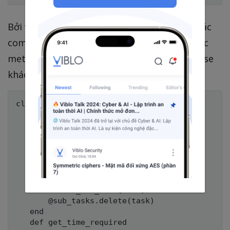
Bởi vì chúng ta sẽ có một số lượng khá lớn các
composite task. Nên sẽ có lí hơn nếu tách các
method để quản lí sub-stask ra một class base
khác:
class CompositeTask < Task

   def initialize(name)

       super(name)

       @sub_tasks = []

   end

   def add_sub_task(task)

       @sub_tasks << task

   end

   def remove_sub_task(task)

       @sub_tasks.delete(task)

   end

   def get_time_required
