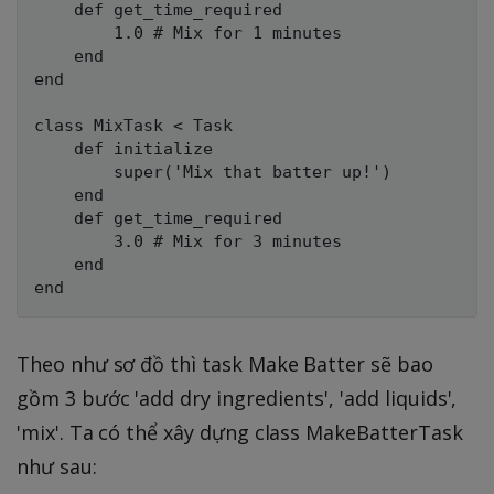
    def get_time_required

        1.0 # Mix for 1 minutes

    end

end

class MixTask < Task

    def initialize

        super('Mix that batter up!')

    end

    def get_time_required

        3.0 # Mix for 3 minutes

    end

Theo như sơ đồ thì task Make Batter sẽ bao
gồm 3 bước 'add dry ingredients', 'add liquids',
'mix'. Ta có thể xây dựng class MakeBatterTask
như sau: