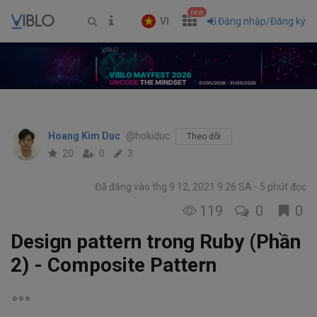
new
VI
Đăng nhập/Đăng ký
Hoang Kim Duc
@hokiduc
Theo dõi
20
0
3
Đã đăng vào thg 9 12, 2021 9:26 SA
5 phút đọc
119
0
0
Design pattern trong Ruby (Phần
2) - Composite Pattern