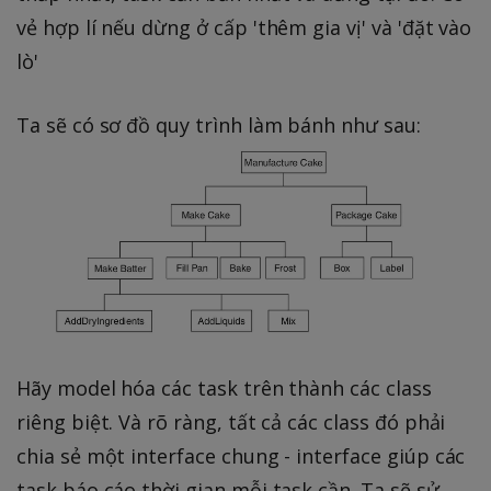
vẻ hợp lí nếu dừng ở cấp 'thêm gia vị' và 'đặt vào
lò'
Ta sẽ có sơ đồ quy trình làm bánh như sau:
Hãy model hóa các task trên thành các class
riêng biệt. Và rõ ràng, tất cả các class đó phải
chia sẻ một interface chung - interface giúp các
task báo cáo thời gian mỗi task cần. Ta sẽ sử