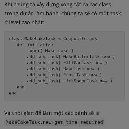
Khi chúng ta xây dựng xong tất cả các class
trong dự án làm bánh, chúng ta sẽ có một task
ở level cao nhất:
class MakeCakeTask < CompositeTask

   def initialize

       super('Make cake')

       add_sub_task( MakeBatterTask.new )

       add_sub_task( FillPanTask.new )

       add_sub_task( BakeTask.new )

       add_sub_task( FrostTask.new )

       add_sub_task( LickSpoonTask.new )

   end

Và thời gian để làm một các bánh sẽ là
MakeCakeTask.new.get_time_required