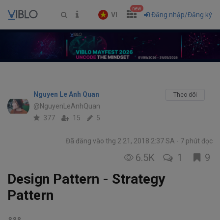
new
VI
Đăng nhập/Đăng ký
Nguyen Le Anh Quan
Theo dõi
@NguyenLeAnhQuan
377
15
5
Đã đăng vào thg 2 21, 2018 2:37 SA
7 phút đọc
6.5K
1
9
Design Pattern - Strategy
Pattern