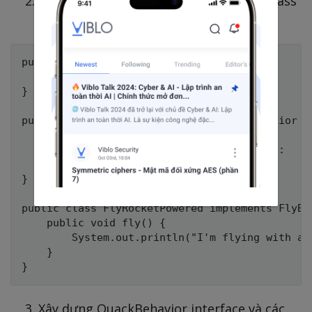
Xây dựng FlyBehavior interface và các class
liên quan
public interface FlyBehavior {

    public void fly();

}

public class FlyNoWay implements FlyBehavior {

    public void fly() {

        System.out.println("I can't fly"):

    }

}

public class FlyRocketPowered implements FlyBeh
    public void fly() {

        System.out.println("I'm flying with a r
    }

Xây dựng QuackBehavior interface và các