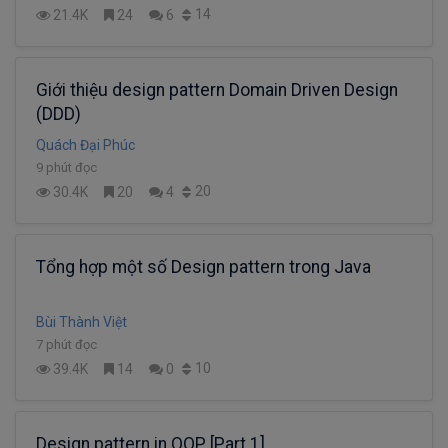
14
21.4K
24
6
Giới thiệu design pattern Domain Driven Design
(DDD)
Quách Đại Phúc
9 phút đọc
20
30.4K
20
4
Tổng hợp một số Design pattern trong Java
Bùi Thành Việt
7 phút đọc
10
39.4K
14
0
Design pattern in OOP [Part 1]