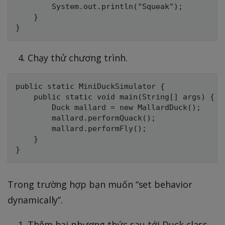
        System.out.println("Squeak");

    }

Chạy thử chương trình.
public static MiniDuckSimulator {

    public static void main(String[] args) {

        Duck mallard = new MallardDuck();

        mallard.performQuack();

        mallard.performFly();

    }

Trong trường hợp bạn muốn “set behavior
dynamically”.
Thêm hai phương thức sau tới Duck class.