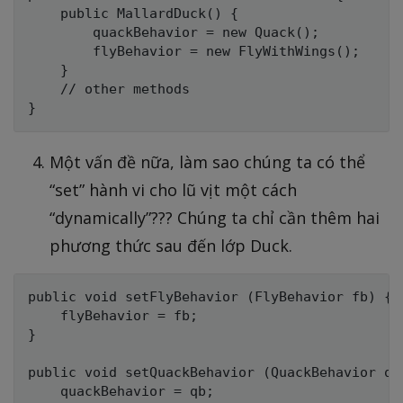
    public MallardDuck() {

        quackBehavior = new Quack();

        flyBehavior = new FlyWithWings();

    }

    // other methods

Một vấn đề nữa, làm sao chúng ta có thể
“set” hành vi cho lũ vịt một cách
“dynamically”??? Chúng ta chỉ cần thêm hai
phương thức sau đến lớp Duck.
public void setFlyBehavior (FlyBehavior fb) {

    flyBehavior = fb;

}

public void setQuackBehavior (QuackBehavior qb)
    quackBehavior = qb;
