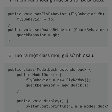
public void setFlyBehavior (FlyBehavior fb) {

    flyBehavior = fb;

}

public void setQuackBehavior (QuackBehavior qb)
    quackBehavior = qb;

Tạo ra một class mới, giả sử như sau.
public class ModelDuck extends Duck {

    public ModelDuck() {

        flyBehavior = new FlyNoWay();

        quackBehavior = new Quack():

    }

    public void display() {

        System.out.println("I'm a model duck");
    }
