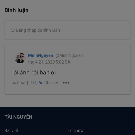
Bình luận
Đăng nhập để bình luận
MinhNguyen
@MinhNguyen
thg 4 21, 2020 5:02 SA
lỗi ảnh rồi bạn ơi
0
|
Trả lời
Chia sẻ
TÀI NGUYÊN
Bài viết
Tổ chức