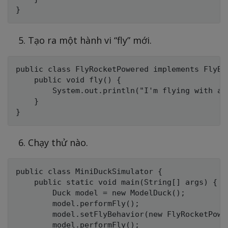
Tạo ra một hành vi “fly” mới.
public class FlyRocketPowered implements FlyBeh
    public void fly() {

        System.out.println("I'm flying with a r
    }

Chạy thử nào.
public class MiniDuckSimulator {

    public static void main(String[] args) {

        Duck model = new ModelDuck();

        model.performFly();

        model.setFlyBehavior(new FlyRocketPower
        model.performFly();
