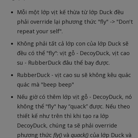
Mỗi một lớp vịt kế thừa từ lớp Duck đều
phải override lại phương thức "fly" -> "Don't
repeat your self".
Không phải tất cả lớp con của lớp Duck sẽ
đều có thể "fly": vịt gỗ - DecoyDuck, vịt cao
su - RubberDuck đâu thể bay được.
RubberDuck - vịt cao su sẽ không kêu quác
quác mà "beep beep"
Nếu giờ có thêm lớp vịt gỗ - DecoyDuck, nó
không thể "fly" hay “quack” được. Nếu theo
thiết kế như trên thì khi tạo ra lớp
DecoyDuck, chúng ta sẽ phải override
phương thức
fly()
và
quack()
của lớp Duck và