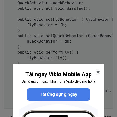
    QuackBehavior quackBehavior;

    public abstract void display();

    public void setFlyBehavior (FlyBehavior fb)
        flyBehavior = fb;

    }

    public void setQuackBehavior (QuackBehavior
        quackBehavior = qb;

    }

    public void performFly() {

        flyBehavior.fly();

    }

    public void performQuack() {

Tải ngay Viblo Mobile App
        quackBehavior.quack();

    }

Bạn đang tìm cách khám phá Viblo dễ dàng hơn?
    public void swim() {

        System.out.println("All ducks float, ev
Tải ứng dụng ngay
    }
